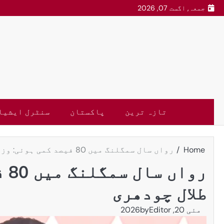
جمعہ, اگست 07, 2026
تازہ ترین
پاکستان
سنٹرل ایشیا
Home
رواں سال سمگلنگ میں 80 فیصد کمی ہوئی: وزیر مملکت طلال چودھری
رو
طلال چودھری
مئی 20, 2026
Editor
by