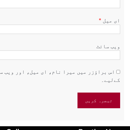
ای میل
*
ویب‌ سائٹ
اس براؤزر میں میرا نام، ای میل، اور ویب س
کےلیے۔