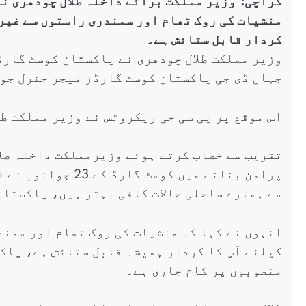
منشیات کی روک تھام اور سمندری راستوں سے غیر
کردار قابل ستائش ہے۔
وزیر مملکت طلال چودھری نے پاکستان کوسٹ گارڈ
جہاں ڈی جی پاکستان کوسٹ گارڈز میجر جنرل جو
اس موقع پر پی سی جی ریکروٹس نے وزیر مملکت طل
تقریب سے خطاب کرتے ہوئے وزیرمملکت داخلہ طلا
پرامن بنانے میں ک
سے ہمارے ساحلی حالات کافی بہتر ہیں، پاکستان
انہوں نے کہا کہ منشیات کی روک تھام اور سمند
کیلئے آپ کا کردار ہمیشہ قابل ستائش ہے، پاک
منصوبوں پر کام جاری ہے۔