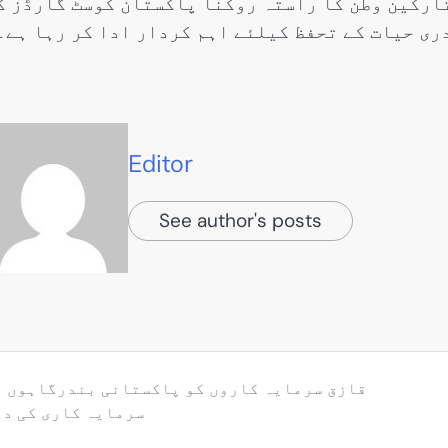
تارکین وطن کا راستہ روکنا پاکستان کوسٹ گارڈز ک
ری حیات کے تحفظ کیلئے اہم کردار ادا کر رہا ہے۔
Editor
See author's posts
قازق سرمایہ کاروں کو پاکستانی بندرگاہوں م
سرمایہ کاری کی دع