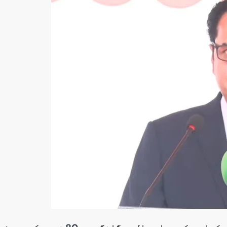
سنٹرل ایشیا
پاکستان،قازقستان،ازبک
روابط
اورتاجکستان کے درمیان
تجارت،سرمایہ کاری
اورعلاقائی روابط بڑھانے 
اتفاق
Editor
جولائی 25, 2026