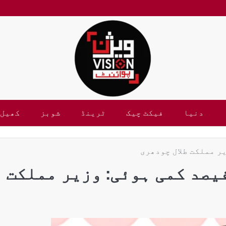
دنیا
فیکٹ چیک
ٹرینڈ
شوبز
کھیل
اں سال سمگلنگ میں 80 فیصد کمی ہوئی: وزیر مملکت