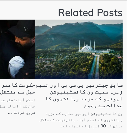
Related Posts
سابق چیئرمین پی سی بی اور نسیم
حکومت کاعمرا
زہرہ سمیت ون کانسٹیٹیوشن
جیل سے منتقل 
ایونیو کے مزید رہائشیوں کا
اسلام آباد: حکومت
عدالت سے رجوع
خان کو اڈیالہ جیل
شروع کردیا۔…
ون کانسٹیٹیوشن ایونیو عمارت کے مزید
رہائشیوں نے اسلام آباد ہائیکورٹ کے سنگل
بینچ کے 30 اپریل کے فیصلے کے…