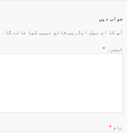
جواب دیں
آپ کا ای میل ایڈریس شائع نہیں کیا جائے گا۔
ض
تبصرہ
*
نام
*