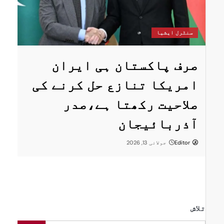
س
سنٹرل ایشیا
ستان
پ
صرف پاکستان ہی ایران
ا
امریکا تنازع حل کرنے کی
ت
صلاحیت رکھتا ہے،صدر
پر
ر
آذربائیجان
Editor
جولائی 13, 2026
تلاش