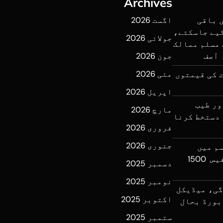
Archives
 باقی
اگست 2026
کیے جاسکتے،
جولائی 2026
 مسلم ممالک
 آصف
جون 2026
مئی 2026
 کی قیمتوں
اپریل 2026
ور طیب
مارچ 2026
 دستخط کرنا
فروری 2026
جنوری 2026
سم میں
تبدیلی کی زیادہ سے زیادہ فیس 1500
دسمبر 2025
نومبر 2025
گی، میڈیکل
اکتوبر 2025
بورڈ بحال
ستمبر 2025