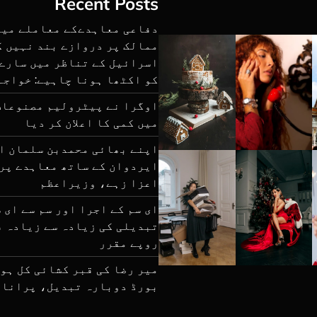
Recent Posts
دفاعی معاہدےکے معاملے میں
ممالک پر دروازے بند نہیں 
اسرائیل کے تناظر میں سارے
کو اکٹھا ہونا چاہیے: خواجہ
اوگرا نے پیٹرولیم مصنوعات
میں کمی کا اعلان کر دیا
اپنے بھائی محمدبن سلمان ا
ایردوان کے ساتھ معاہدے پر
اعزا زہے، وزیراعظم
ای سم کے اجرا اور سم سے ای 
روپے مقرر
میر رضا کی قبر کشائی کل ہو
بورڈ دوبارہ تبدیل، پرانا 