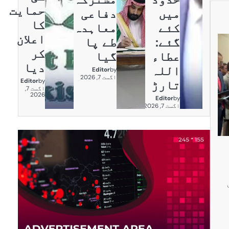
حمایت
میں
دفاعی
کا
کئے
معاہدہ
اعلان
گئے:
طے پا
کر
عطاء
گیا
دیا
اللہ
Editor
by
اگست 7, 2026
Editor
by
تارڑ
اگست 7,
2026
Editor
by
اگست 7, 2026
رکنی