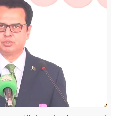
سنٹرل ایشیا
پاکستان تاجکستان
ٹرانزٹ اور علاقائی 
بڑھانے پر اتفاق
Editor
اپریل 29, 2026