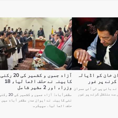
ن خان کو اڈیالہ
آزاد جموں و کشمیر کی 20 رکنی
کرنے پر غور
کابینہ نے حلف اٹھا لیا، 18
وزراء اور 2 مشیر شامل
 نے بانی پی ٹی آئی عمران
 سے منتقل کرنے پر غور
مظفرآباد: آزاد جموں و کشمیر کی 20 
نئی کابینہ نے ایوان صدر مظفر آباد میں
حلف اٹھا لیا۔ سپیکر…