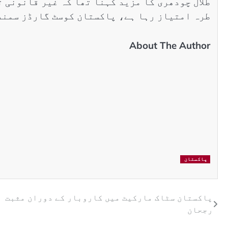
طلال چودھری کا مزید کہنا تھا کہ غیر قانونی 
طرہ امتیاز رہا ہے، پاکستان کوسٹ گارڈز سمند
About The Author
پاکستان
پاکستان سٹاک مارکیٹ میں کاروبار کے دوران مثبت
رجحان