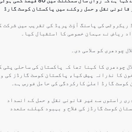
کراچی: وزیر مملکت برائے داخلہ طلال چودھری نے کہا ہے کہ رواں سال سمگلنگ میں 80 فیصد 
 قانونی نقل و حمل روکنے میں پاکستان کوسٹ گارڈ
 ریکروٹس کی پاسنگ آؤٹ پریڈ کی تقریب میں شرکت ک
اد ریاض نے مہمان خصوصی کا استقبال کیا۔
ال چودھری کو سلامی دی۔
ل چودھری کا کہنا تھا کہ پاکستان کی ساحلی پٹی ک
وسٹ گارڈ کے 23 جوانوں نے خون کا نذرانہ پیش کیا، پاکستان کوسٹ گارڈز کی 
 کوسٹ گارڈ اعلیٰ کارکردگی کی حامل فورس ہے۔
ری راستوں سے غیر قانونی نقل و حمل کے انسداد
ستان کوسٹ گارڈز کی فلاح و بہبود کیلئے متعدد