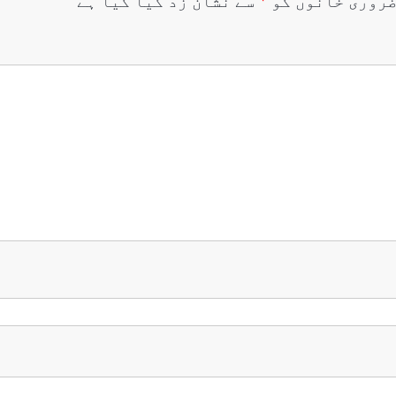
روری خانوں کو
*
سے نشان زد کیا گیا ہے