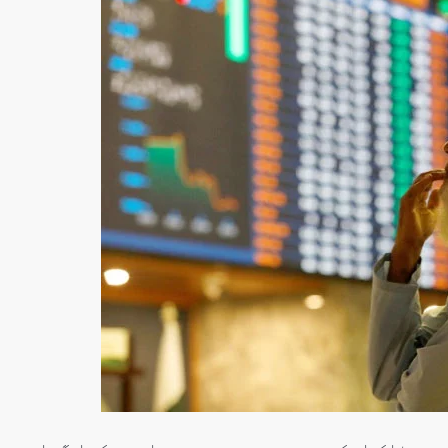
سنٹرل ایشیا
پاکستان،قازقستان،ازبک
روابط
اورتاجکستان کے درمیان
تجارت،سرمایہ کاری
اورعلاقائی روابط بڑھانے 
اتفاق
Editor
جولائی 25, 2026