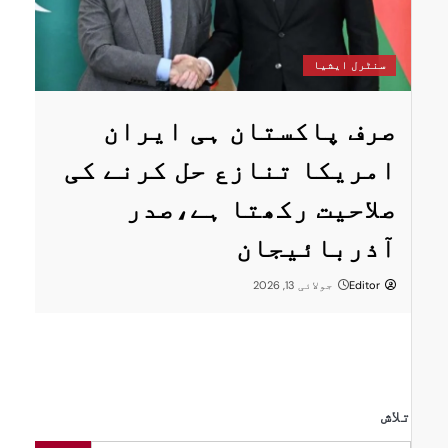
س
سنٹرل ایشیا
ستان
پ
صرف پاکستان ہی ایران
ا
امریکا تنازع حل کرنے کی
ت
صلاحیت رکھتا ہے،صدر
پر
ر
آذربائیجان
Editor
جولائی 13, 2026
تلاش