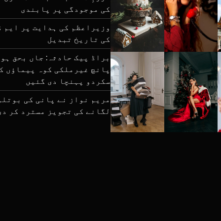
کی موجودگی پر پابندی
کی تاریخ تبدیل
براڈ پیک حادثہ: جاں بحق ہو
پانچ غیرملکی کوہ پیماؤں ک
سکردو پہنچا دی گئیں
مریم نواز نے پانی کی بوتلو
لگانے کی تجویز مسترد کر دی