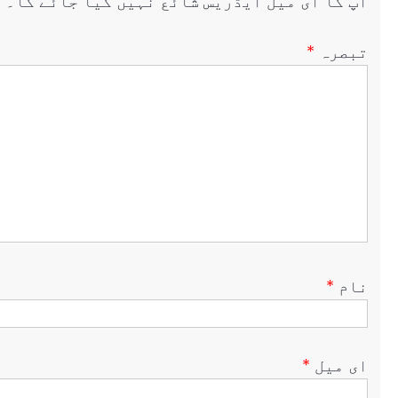
آپ کا ای میل ایڈریس شائع نہیں کیا جائے گا۔
ض
تبصرہ
*
نام
*
ای میل
*