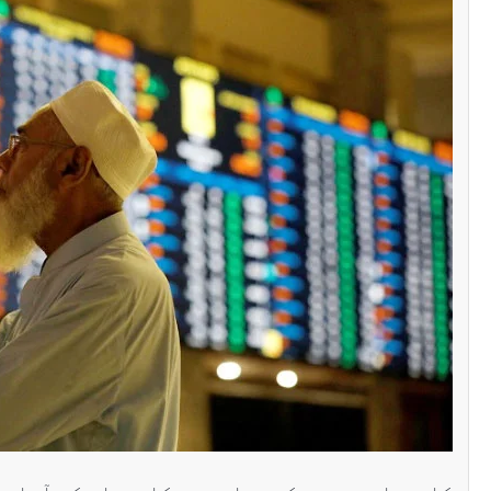
سنٹرل ایشیا
پاکستان تاجکستان
ٹرانزٹ اور علاقائی 
بڑھانے پر اتفاق
Editor
اپریل 29, 2026