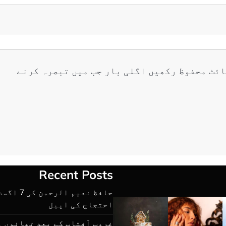
ائٹ محفوظ رکھیں اگلی بار جب میں تبصرہ کرنے
Recent Posts
حافظ نعیم ا
احتجاج کی اپیل
غروبِ آفتاب کے بعد تھانوں 