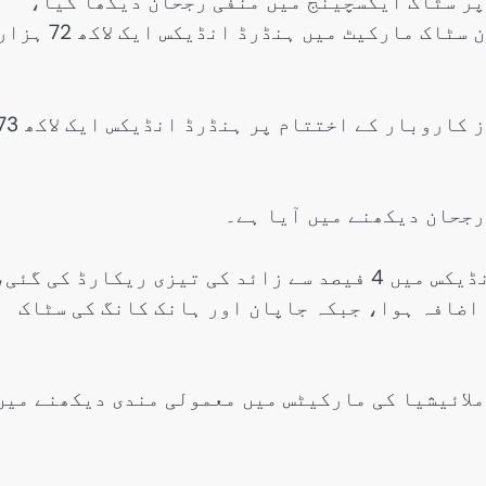
پر سٹاک ایکسچینج میں منفی رجحان دیکھا گیا،
1500 سے زائد پوائنٹس کی کمی کے ساتھ پاکستان سٹاک مارکیٹ میں ہنڈرڈ انڈیکس ایک لاکھ 
واضح رہے کہ گزشتہ کاروباری ہفتے کے آخری روز کاروبار کے اختتام پر ہنڈرڈ ا
رجحان دیکھنے میں آیا ہے۔
خبرایجنسی کے مطابق جنوبی کوریا کے کوسپی انڈیکس میں 4 فیصد سے زائد کی تیزی ریکارڈ کی گئی
ی انڈیکس میں تقریباً 2 فیصد کا اضافہ ہوا، جبکہ جاپان اور ہانک کانگ کی سٹاک
ملائیشیا کی مارکیٹس میں معمولی مندی دیکھنے میں