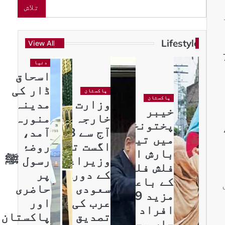
تلاش
72 ہزار
Lifestyle
View All
نڈیکس ایک لاکھ 73
دنیا
اسحاق
ڈار کی
پاکستان
پاکستان
وزارت
مدینہ
خیبر
خارجہ نے
منورہ
پختونخوا
،
آج سے 8
آمد،
میں تیز
اگست تک
روضۂ
بارش اور
وزیراعظم
رسول ﷺ
فلش فلڈ
کے دورہ
پر
کے باعث
سعودی
حاضری
مزید 9
عرب کی
اور
افراد
تصدیق
پاکستان
جاں بحق