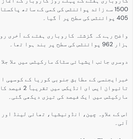
کاروباری ہفتے کے پہلے روز کاروبار کے آغاز 
405 پوائنٹس کی سطح پر آ گیا۔
ہزار 962 پوائنٹس کی سطح پر بند ہوا تھا۔
دوسری جانب ایشیائی سٹاک مارکیٹس میں ملا جلا 
تائیوان ایس ا
مارکیٹس میں ایک فیصد کی تیزی دیکھی گئی۔
اس کے علاوہ چین، انڈونیشیا، تھائی لینڈ اور 
آئی۔