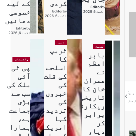
کردی
کے لیے
Editor
by
خصوصی
Editor
by
اگست 6, 2026
اگست 6, 2026
دعائیں
Editor
by
اگست 6, 2026
دنیا
کھیل
ٹرمپ
بابر
کا
پاکستان
اعظم
اسلحے
پی ٹی
نے
کی قلت
آئی
عمران
کی
ملک کی
خان کا
خبروں
سب سے
یں:
تاریخی
ہر
کی
بڑی
ریکارڈ
تردید،
جماعت
برابر
کہا
ہے،
کر
امریکا
ہمارا
دیا،
کے پاس
لیڈر