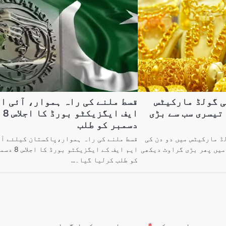
ی گولڈ مارکیٹس
قسط ملنے کی راہ ہموار، آئی ا
تیسری سب سے بڑی
ایف ایگزیکٹو بورڈ کا اجلاس 8
دسمبر کو طلب
ڈ مارکیٹس میں دو دن کی
قسط ملنے کی راہ ہموار،پاکستان کیلئے آ
میں پھر بڑی گراوٹ دیکھی
ایم ایف کے ایگزیکٹو بورڈ ک
کو طلب کرلیا گیا۔…