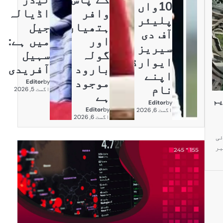
10واں
وافر
اڈیالہ
پلیئر
ہتھیار
جیل
آف دی
اور
میں ہے:
سیریز
گولہ
سہیل
ایوارڈ
بارود
آفریدی
اپنے
موجود
Editor
by
نام
اگست 5, 2026
ہے
یم
Editor
by
Editor
by
اگست 6, 2026
اگست 6, 2026
ئی
ا اجلاس 8 دسمبر