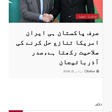
س
سنٹرل ایشیا
ستان
پ
صرف پاکستان ہی ایران
ا
امریکا تنازع حل کرنے کی
ت
صلاحیت رکھتا ہے،صدر
پر
ر
آذربائیجان
Editor
جولائی 13, 2026
تلاش