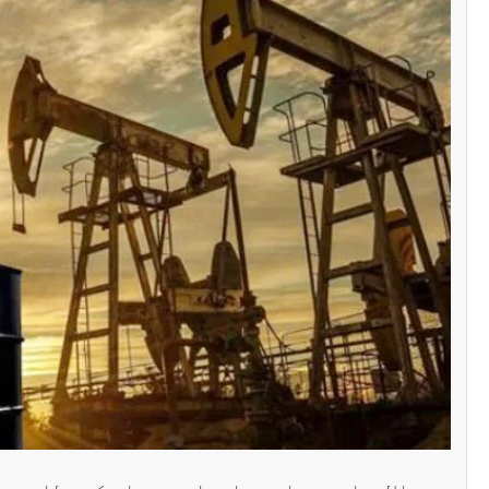
سنٹرل ایشیا
پاکستان تاجکستان
ٹرانزٹ اور علاقائی 
بڑھانے پر اتفاق
Editor
اپریل 29, 2026