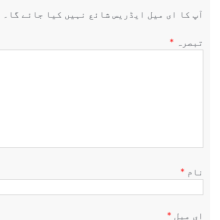
آپ کا ای میل ایڈریس شائع نہیں کیا جائے گا۔
ض
تبصرہ
*
نام
*
ای میل
*