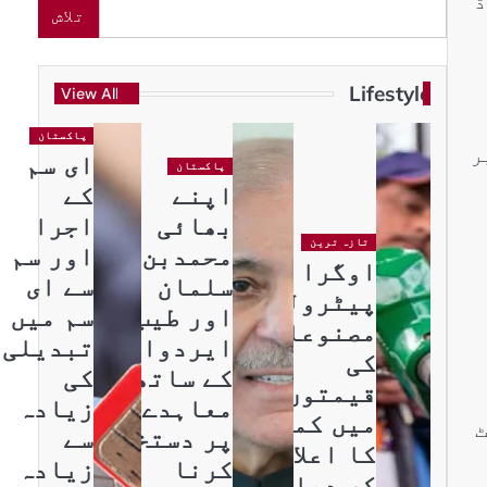
ریکارڈ
تلاش
Lifestyle
View All
پاکستان
ر
ای سم
پاکستان
اپنے
کے
بھائی
اجرا
تازہ ترین
محمدبن
اور سم
اوگرا نے
سلمان
سے ای
پیٹرولیم
اور طیب
سم میں
مصنوعات
ایردوان
تبدیلی
کی
کے ساتھ
کی
قیمتوں
معاہدے
زیادہ
میں کمی
یٹ
پر دستخط
سے
کا اعلان
کرنا
زیادہ
کر دیا