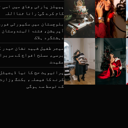
پیپلز پارٹی وفاق میں اسی ت
کام کرے گی: رانا ثنااللہ
بلوچستان میں سکیورٹی فورس
دہشتگرد ہلاک
برسی، مسلح افواج کے سربرا
عقیدت
پرائیویٹ حج کا نیا ڈیجیٹل
کرنے کا فیصلہ، بکنگ وزارت
کے توسط سے ہوگی