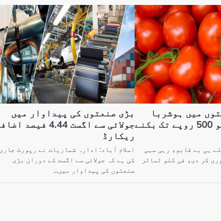
توں میں ہوشربا
بڑی صنعتوں کی پیداوار میں
اضافہ، فی کلو 500 روپے تک بکنے
جولائی سے اگست 4.44 فیصد اضا
ریکارڈ
لے ہی بے قابو، رہی سہی
اسلام آباد: ادارہ شماریات نے رپورٹ جاری
ری کر دی، فی کلو ٹماٹر
کی ہے کہ جولائی سے اگست کے دوران بڑی
صنعتوں کی پیداوار میں…