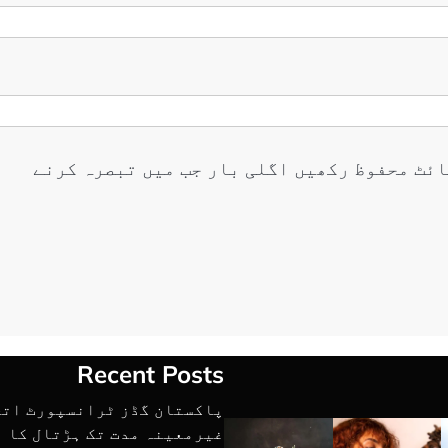
ائٹ محفوظ رکھیں اگلی بار جب میں تبصرہ کرنے
Recent Posts
پاکستان گڈز ٹرانسپورٹ اتح
غیرمعینہ مدت تک ہڑتال کا ا