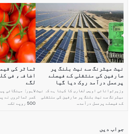
نیٹ میٹرنگ سے نیٹ بلنگ پر
ٹماٹر کی قیم
صارفین کی منتقلی کے فیصلے
پرعمل درآمد روک دیا گیا
لگے
وزیرتوانائی اویس لغاری کا کہنا ہے کہ نیٹ
لاہور: مہنگائی پہ
میٹرنگ سے نیٹ بلنگ پر صارفین کی منتقلی
کسر ٹماٹروں نے پو
کے فیصلے پرعمل درآمد…
500 روپے تک…
جواب دیں