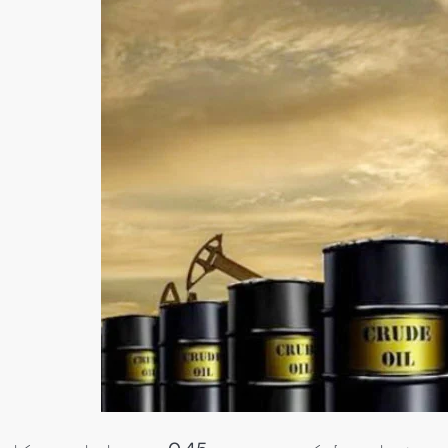
سنٹرل ایشیا
پاکستان،قازقستان،ازبک
روابط
اورتاجکستان کے درمیان
تجارت،سرمایہ کاری
اورعلاقائی روابط بڑھانے 
اتفاق
Editor
جولائی 25, 2026