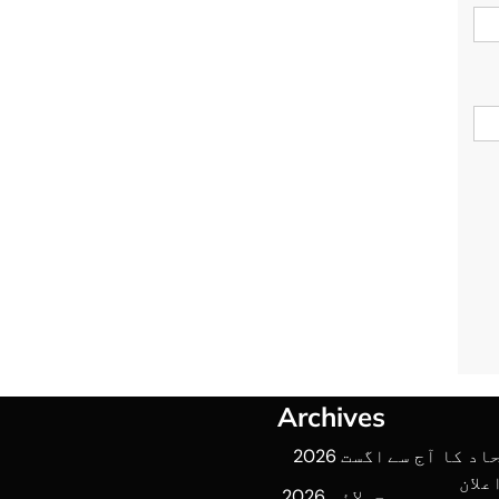
Archives
اد کا آج سے
اگست 2026
علان
جولائی 2026