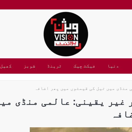
دنیا
فیکٹ چیک
ٹرینڈ
شوبز
کھیل
 منڈی میں تیل کی قیمتوں میں پھر اضافہ
 غیر یقینی: عالمی منڈی می
ضافہ