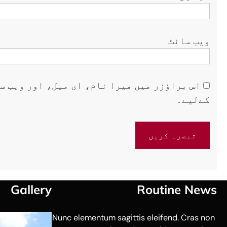
ویب‌ سائٹ
اس براؤزر میں میرا نام، ای میل، اور ویب س
کےلیے۔
Gallery
Routine News
Nunc elementum sagittis eleifend. Cras non