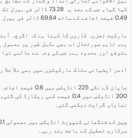
کیا گیا، جس کے بعد یہ 28
0.49 فیصد اضافے کے ساتھ 69.84 ڈالر فی بیرل رہی۔
مارکیٹ تجزیہ کاروں کا کہنا ہے کہ اگرچہ آبن
ہے، تاہم صورتحال اب بھی مکمل طور پر معمول پ
متوقع اور محدود ہے، جس کی وجہ سے عالمی توان
ادھر ایشیائی سٹاک مارکیٹوں میں بھی ملا جلا ر
جاپان کے نکی 225 ا
نمایاں گراوٹ دیکھی گئی۔
سرکاری تعطیل کے باعث بند رہی۔