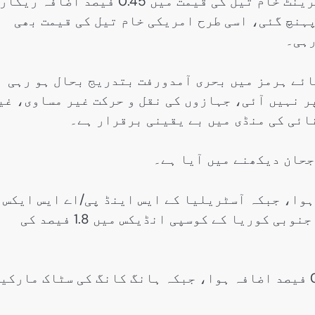
بین الاقوامی تجارتی اعداد و شمار کے مطابق برینٹ خام تیل کی قیمت میں 0.45 فیصد اضافہ 
73. ڈالر فی بیرل تک پہنچ گئی، اسی طرح امریکی خام تیل کی قیمت بھی
ائے ہرمز میں بحری آمدورفت بتدریج بحال ہو رہی
ر نہیں آئی، جہازوں کی نقل و حرکت غیر مساوی، غی
ائی کی منڈی میں بے یقینی برقرار ہے۔
جحان دیکھنے میں آیا ہے۔
نڈیکس میں 0.6 فیصد اضافہ ہوا، جبکہ آسٹریلیا کے ایس اینڈ پی/اے ایس ایکس
200 انڈیکس میں 0.4 فیصد کمی ریکارڈ کی گئی، جنوبی کوریا کے کوسپی انڈیکس میں 1.8 فیصد کی
چین کے شنگھائی کمپوزٹ انڈیکس میں معمولی 0.1 فیصد اضافہ ہوا، جبکہ ہانگ کانگ کی سٹاک مارک