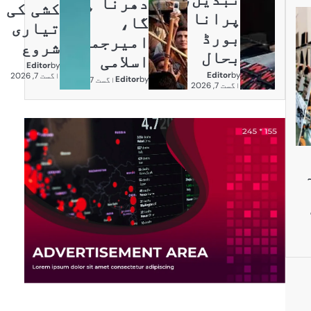
دھرنا ہو
کشی کی
پرانا
گا،
تیاری
بورڈ
امیرجماعت
شروع
بحال
اسلامی
Editor
by
Editor
by
اگست 7, 2026
Editor
by
اگست 7, 2026
اگست 7, 2026
فہ