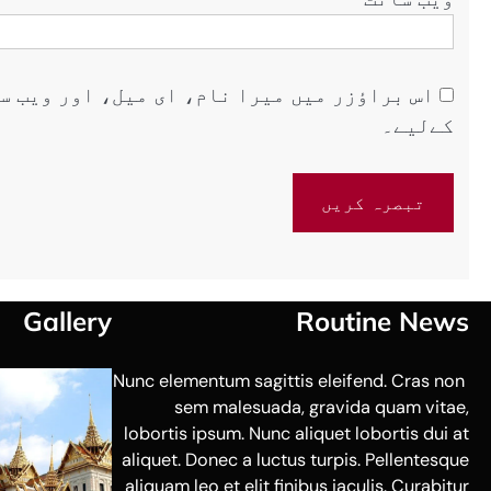
اس براؤزر میں میرا نام، ای میل، اور ویب س
کےلیے۔
Gallery
Routine News
Nunc elementum sagittis eleifend. Cras non
sem malesuada, gravida quam vitae,
lobortis ipsum. Nunc aliquet lobortis dui at
aliquet. Donec a luctus turpis. Pellentesque
aliquam leo et elit finibus iaculis. Curabitur