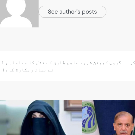
See author's posts
کی
گروپ کیپٹن شہید عاصم طارق کے قتل کا معاملہ ، ل
نے بیان ریکارڈ کروا د