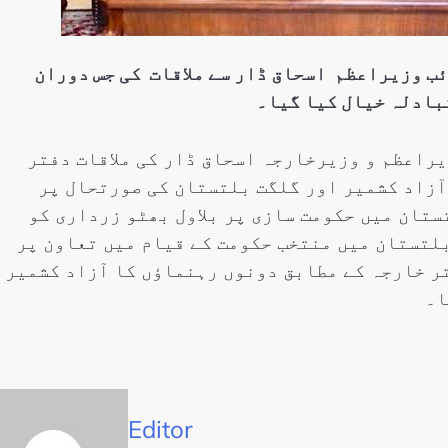
ئب وزیراعظم اسحاق ڈار سے ملاقات کی جس دوران
بادلہ خیال کیا گیا۔
راعظم و وزیرخارجہ اسحاق ڈار کی ملاقات دفتر
آزاد کشمیر اور گلگت بلتستان کی صورتحال پر
ستان میں حکومت سازی پر بلاول بھٹو زرداری کو
لتستان میں منتخب حکومت کے قیام میں تعاون پر
ر خارجہ کے مطابق دونوں رہنماؤں کا آزاد کشمیر
ا۔
Editor