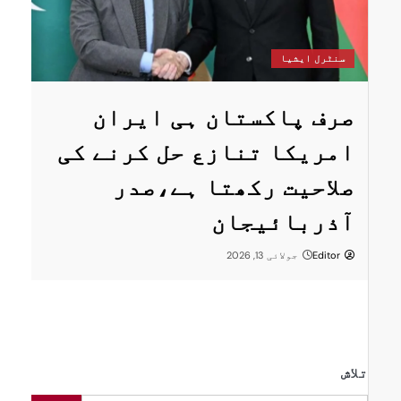
س
سنٹرل ایشیا
ستان
پ
صرف پاکستان ہی ایران
ا
امریکا تنازع حل کرنے کی
ت
صلاحیت رکھتا ہے،صدر
پر
ر
آذربائیجان
Editor
جولائی 13, 2026
تلاش