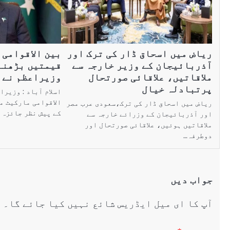
ریاض میں اسحاق ڈار کی ترک اور
بین الاقوامی 
آذربائیجان کے وزیر خارجہ سے
قیمتیں بڑھنے
ملاقاتیں، علاقائی صورتحال
وزیراعظم نے 
پرتبادلہ خیال
اسلام آباد : وزیر
الاقوامی مارکیٹ م
ریاض میں اسحاق ڈار کی ترک،سعودی عرب مصر
کے پیش نظر جائزہ 
اور آذربائیجان کے وزرائے خارجہ سے
ملاقاتیں ہوئیں، علاقائی صورتحال اور
دوطرفہ…
جواب دیں
آپ کا ای میل ایڈریس شائع نہیں کیا جائے گا۔
ض