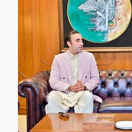
سنٹرل ایشیا
پاکستان،قازقستان،ازبک
روابط
اورتاجکستان کے درمیان
تجارت،سرمایہ کاری
اورعلاقائی روابط بڑھانے 
اتفاق
Editor
جولائی 25, 2026