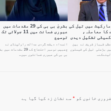
مارکیٹ میں تیل کی
بشریٰ بی بی کی 29 مقدمات میں
 کا معاملہ،
عبوری ضمانت میں 11 جولائی تک
کمیٹی تشکیل دیدی
توسیع
اعظم شہباز شریف نے بین
انسداد دہشت گردی عدالت راولپنڈی نے
یں بڑھتی تیل کی قیمتوں
چھبیس نومبر احتجاج کے 29 مقدمات می
لینےکے…
بی بی کی عبوری ضمانتوں میں…
روری خانوں کو
*
سے نشان زد کیا گیا ہے