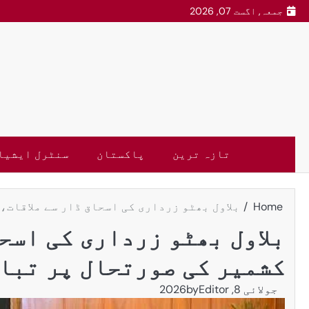
جمعہ, اگست 07, 2026
تازہ ترین
پاکستان
سنٹرل ایشیا
Home
بلاول بھٹو زرداری کی اسحاق ڈار سے ملاقات،
بلاول بھٹو زرداری کی اسحا
کشمیر کی صورتحال پر تبا
جولائی 8, 2026
Editor
by