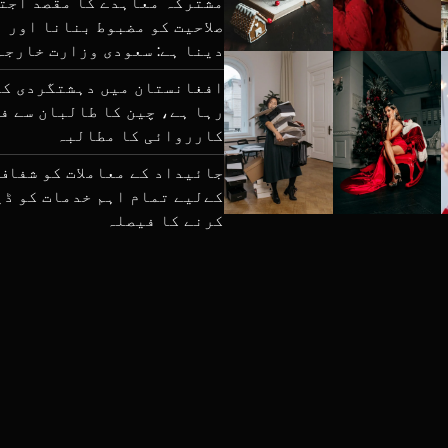
مشترکہ معاہدے کا مقصد اجت
صلاحیت کو مضبوط بنانا اور ا
دینا ہے: سعودی وزارت خارجہ
افغانستان میں دہشتگردی کا
رہا ہے، چین کا طالبان سے ف
کارروائی کا مطالبہ
جائیداد کے معاملات کو شفاف
کےلیے تمام اہم خدمات کو ڈی
کرنے کا فیصلہ