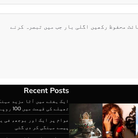
ائٹ محفوظ رکھیں اگلی بار جب میں تبصرہ کرنے
Recent Posts
تھیلے کی قیمت میں 100 روپے تک اضافہ
پیسے مہنگی کر دی گئی