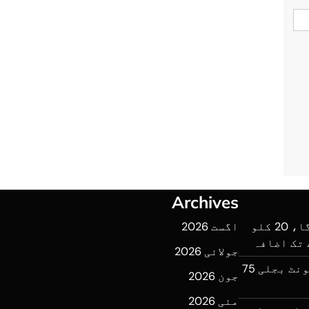
Archives
ایک ہفتے میں آٹا مزید مہنگا، 20 کلو
اگست 2026
جولائی 2026
عوام پر ایک اور بوجھ، فی یونٹ بجلی 75
جون 2026
مئی 2026