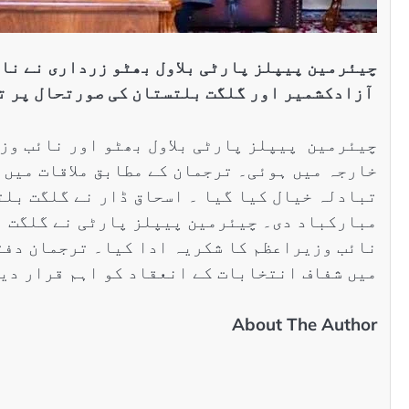
چیئرمین پیپلز پارٹی بلاول بھٹو زرداری نے نا
آزادکشمیر اور گلگت بلتستان کی صورتحال پر ت
چیئرمین پیپلز پارٹی بلاول بھٹو اور نائب وزی
خارجہ میں ہوئی۔ ترجمان کے مطابق ملاقات میں 
تبادلہ خیال کیا گیا ۔ اسحاق ڈار نے گلگت بلت
مبارکباد دی۔ چیئرمین پیپلز پارٹی نے گلگت ب
نائب وزیراعظم کا شکریہ ادا کیا۔ ترجمان دفت
میں شفاف انتخابات کے انعقاد کو اہم قرار دی
About The Author