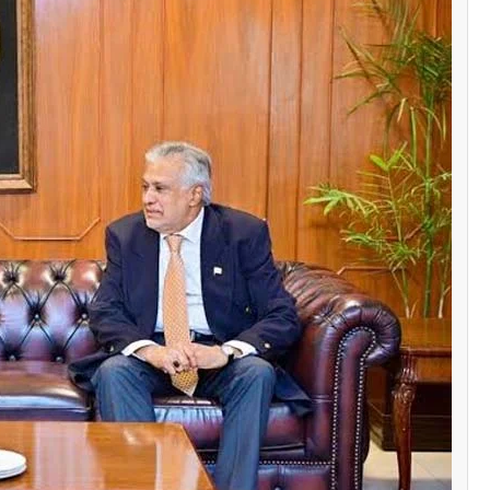
سنٹرل ایشیا
پاکستان تاجکستان
ٹرانزٹ اور علاقائی 
بڑھانے پر اتفاق
Editor
اپریل 29, 2026