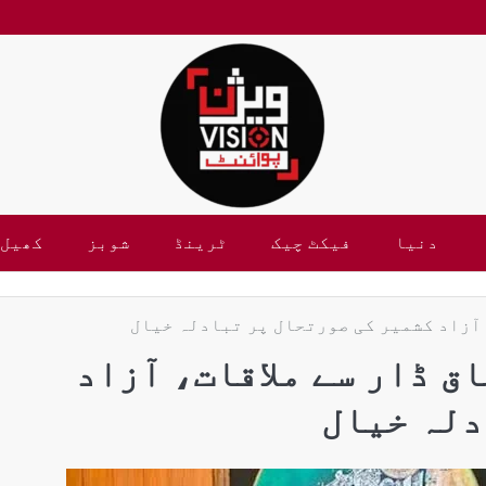
دنیا
فیکٹ چیک
ٹرینڈ
شوبز
کھیل
 آزاد کشمیر کی صورتحال پر تبادلہ خیال
ق ڈار سے ملاقات، آزاد
دلہ خیال