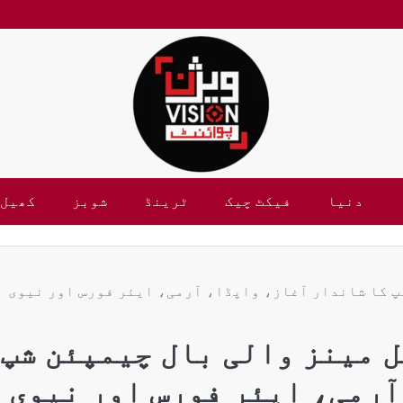
دنیا
فیکٹ چیک
ٹرینڈ
شوبز
کھیل
 چیمپئن شپ کا شاندار آغاز، واپڈا، آرمی، ایئر فورس اور نیوی
 55ویں نیشنل مینز والی بال چیمپئن شپ
آرمی، ایئر فورس اور نیوی