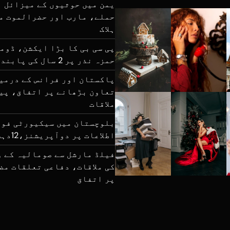
یمن میں حوثیوں کے میزائل ا
ہلاک
پی سی بی کا بڑا ایکشن، ڈوم
حمزہ نذر پر 2 سال کی پابندی
پاکستان اور فرانس کے درمی
تعاون بڑھانے پر اتفاق، پی
ملاقات
بلوچستان میں سیکیورٹی فور
اطلاعات پر دوآپریشنز،12دہشتگرد ہلاک
فیلڈ مارشل سے صومالیہ کے و
کی ملاقات، دفاعی تعلقات مض
پر اتفاق