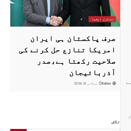
س
سنٹرل ایشیا
ستان
پ
صرف پاکستان ہی ایران
ا
امریکا تنازع حل کرنے کی
ت
صلاحیت رکھتا ہے،صدر
پر
ر
آذربائیجان
سے
Editor
جولائی 13, 2026
ر
تلاش