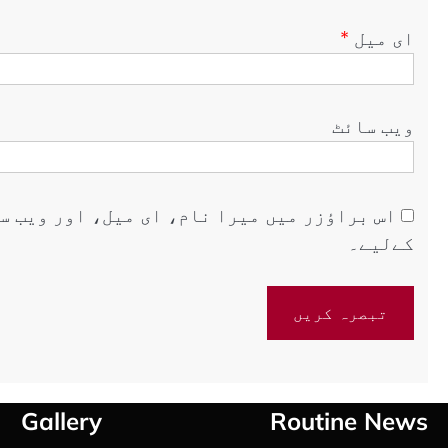
ای میل
*
ویب‌ سائٹ
اس براؤزر میں میرا نام، ای میل، اور ویب س
کےلیے۔
Gallery
Routine News