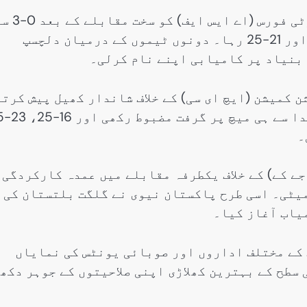
افتتاحی میچ میں واپڈا نے ایئرپورٹس سیکیورٹی فورس (اے ایس ایف
شکست دی۔ میچ کے سیٹس کا اسکور 23-25، 17-25 اور 21-25 رہا۔ دونوں ٹیموں کے درمیان دلچسپ
 بنیاد پر کامیابی اپنے نام کرلی۔
 کمیشن (ایچ ای سی) کے خلاف شاندار کھیل پیش کرتے
ہوئے میچ 0-3 سے جیت لیا۔
جے کے) کے خلاف یکطرفہ مقابلے میں عمدہ کارکردگی
اتھ فتح سمیٹی۔ اسی طرح پاکستان نیوی نے گلگت بلتستان کی
 کے مختلف اداروں اور صوبائی یونٹس کی نمایاں
سطح کے بہترین کھلاڑی اپنی صلاحیتوں کے جوہر دکھ