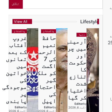
تلاش
) کو سخت مقابلے کے بعد 0-3 سے
Lifestyle
View All
پاکستان
پاکستان
دنیا
حافظ
غروبِ
آرمینیا
 آرمی کی ٹیم نے ابتدا سے ہی میچ پر گرفت مضبوط رکھی اور 16-25، 23-25
نعیم
آفتاب
میں چرچ
الرحمن
کے بعد
اور
کی 7
تھانوں
حکومت
اگست
میں
کا
کو ملک
خواتین
تنازع
گیر
کی
شدت
احتجاج
موجودگی
اختیار
کی
پر
کر گیا
ا
اپیل
پابندی
Editor
by
Editor
by
Editor
by
اگست 6, 2026
اگست 6, 2026
اگست 6, 2026