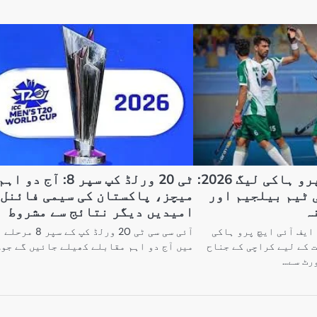
ایف آئی ایچ پرو ہاکی لیگ 2026:
ٹی 20 ورلڈ کپ سپر 8: آج دو اہ
 ٹیم بیلجیم اور
میچز، پاکستان کی سیمی فائنل
ہ
امیدیں دیگر نتائج سے مشروط
ایف آئی ایچ پرو ہاکی
آئی سی سی ٹی 20 ورلڈ کپ کے سپر 8 مرحلے
یں شرکت کے لیے کراچی کے جناح
میں آج دو اہم مقابلے کھیلے جائیں گے جو
رٹ سے…