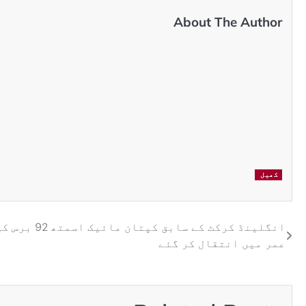
About The Author
کھیل
انگلینڈ کرکٹ کے سابق کپتان مائیک اسمتھ 92 ب
عمر میں انتقال کر گئے