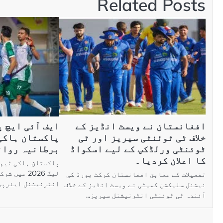
Related Posts
افغانستان نے ویسٹ انڈیز کے
خلاف ٹی ٹوئنٹی سیریز اور ٹی
پاکستان ہاکی
ٹوئنٹی ورلڈکپ کے لیے اسکواڈ
برطانیہ روان
کا اعلان کردیا۔
پاکستان ہاکی ٹیم 
لیگ 2026 م
تفصیلات کے مطابق افغانستان کرکٹ بورڈ کی
انٹرنیشنل ایئرپو
نیشنل سلیکشن کمیٹی نے ویسٹ انڈیز کے خلاف
آئندہ ٹی ٹوئنٹی انٹرنیشنل سیریز…