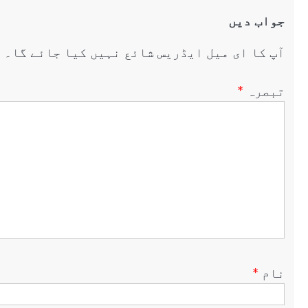
جواب دیں
آپ کا ای میل ایڈریس شائع نہیں کیا جائے گا۔
ض
تبصرہ
*
نام
*