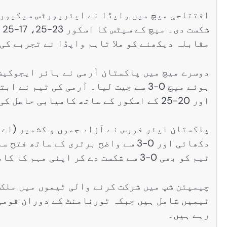
مقابلہ دیکھنے کو ملا تاہم واپڈا نے تجربے کی
دوسرے میچ میں پاکستان آرمی نے ہائر ایجوکیشن
اور 20-25 کے اسکور کے ساتھ کامیابی حاصل کی۔
پاکستان ایئر فورس نے آزاد جموں و کشمیر (اے 
دکھائی اور 0-3 سے واضح برتری کے س
ٹیم کو بھی 0-3 سے شکست دے کر اپنی مہم کا کامیاب آغاز کیا۔
چیمپئن شپ میں شرکت کرنے والی ٹیموں میں ملک
ٹیمیں شامل ہیں جبکہ ٹورنامنٹ کے دوران قومی 
رہے ہیں۔