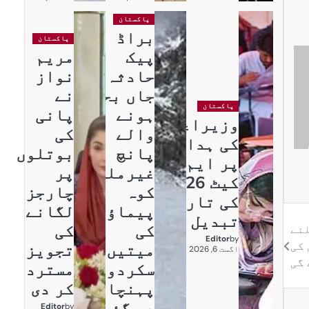
پاکستان
براڈ
پاکستان
پیک
مریم
حادثہ:
نواز
جاں بحق
نے
پاکستان
ہونے
پانی
وزیراعظم
والے
کی
کی ہدایت
پانچ
بوتلوں
پر ایم ڈی
غیرملکی
پر
کیٹ 2026
کوہ
چارجز
کی تاریخ
پیماؤں
لگانے
تبدیل
کی
کی
اری کیلئے
Editor
by
کی
میتیں
تجویز
اگست 6, 2026
گی
سکردو
مسترد
پہنچا
کر دی
دی گئیں
Editor
by