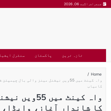
جمعرات, اگست 06, 2026
تازہ ترین
پاکستان
سنٹرل ایشیا
Home
واہ کینٹ میں 55ویں نیشنل مینز والی بال
کامیاب
واہ کینٹ میں
کا شاندار آغاز، واپڈا، 