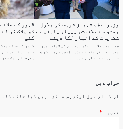
وزیراعظم شہباز شریف کی بلاول
لاہور کے علاقے
بھٹو سے ملاقات، پیپلز پارٹی نے
کو ہلاک کر کے
شکایات کے انبار لگا دیئے
گئی
چیئرمین بلاول بھٹو زرداری کی قیادت میں
لاہور کے علاقے بیگ
پیپلزپارٹی وفد نے وزیر اعظم شہباز شریف
شرمندہ کر دینے وا
سے اہم ملاقات کی ہے ۔…
ہے،جہاں ایک شیر ک
جواب دیں
آپ کا ای میل ایڈریس شائع نہیں کیا جائے گا۔
ض
تبصرہ
*