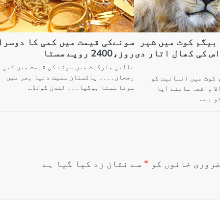
 بیگم کوٹ میں شیر
سونےکی قیمت میں کمی کا دوسرا
 اس کی کھال اتار دی
روز،2400 روپے سستا
عالمی مارکیٹ میں سونے کی قیمت میں کمی 
رجحان۔۔۔۔ پاکستان سمیت دنیا بھر میں
م کوٹ میں انسانیت کو
سونا سستا ہوگیا۔۔۔ لندن گولڈ…
لا واقعہ سامنے آیا
و بے…
روری خانوں کو
*
سے نشان زد کیا گیا ہے