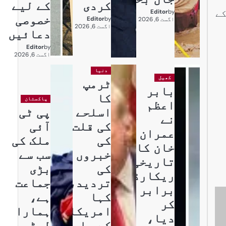
کردی
کے لیے
کے
Editor
by
خصوصی
Editor
by
اگست 6, 2026
اگست 6, 2026
دعائیں
Editor
by
اگست 6, 2026
دنیا
کھیل
ٹرمپ
بابر
کا
پاکستان
اعظم
اسلحے
پی ٹی
نے
کی قلت
آئی
عمران
کی
ملک کی
خان کا
خبروں
سب سے
تاریخی
کی
بڑی
ریکارڈ
تردید،
جماعت
برابر
کہا
ہے،
کر
امریکا
ہمارا
دیا،
کے پاس
لیڈر