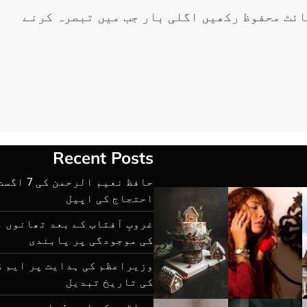
ائٹ محفوظ رکھیں اگلی بار جب میں تبصرہ کرنے
Recent Posts
حافظ نعیم ا
احتجاج کی اپیل
غروبِ آفتاب کے بعد تھانوں 
کی موجودگی پر پابندی
کی تاریخ تبدیل