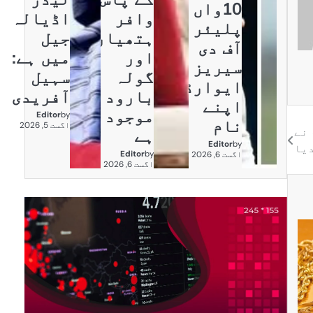
10واں
وافر
اڈیالہ
پلیئر
ہتھیار
جیل
آف دی
اور
میں ہے:
سیریز
گولہ
سہیل
ایوارڈ
بارود
آفریدی
اپنے
موجود
Editor
by
نام
اگست 5, 2026
 نے
ہے
Editor
by
یا
Editor
by
اگست 6, 2026
اگست 6, 2026