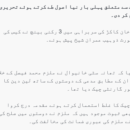
سے متعلق پہلی بار نیا اصول طے کرتے ہوئے تحریری
کر دی۔
سپریم کورٹ لاہور رجسٹری میں جسٹس محمد ہاشم خان کاکڑ کی سربراہی میں 3 رکنی بینچ نے کیس کی
ورٹ ذوہیب عمران شیخ پیش ہوئے۔
 کہ تھانہ سٹی خانیوال نے ملزم محمد فیصل کے خلا
۔ ان کے مطابق مدعی کے دوستوں کے ساتھ لین دین کا
ور گارنٹی چیک دیا تھا۔
چیک کا غلط استعمال کرتے ہوئے مقدمہ درج کروا
ھی ثبوت موجود ہیں کہ ملزم نے دوستوں میں صلح کی
ے ملزم کی عبوری ضمانت کی مخالفت کی۔