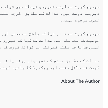
سپریم کورٹ نے اپنے تحریری فیصلے میں قرار دی
ثبوت موجود نہیں۔
سپریم کورٹ نے قرار دیا کہ واضح ہے مدعی اور 
نوعیت کا معاملہ ہے۔ عدالت نے کہا کہ عبوری ض
نہیں جایا جا سکتا کیونکہ یہ ٹرائل کورٹ کا 
عدالت کے مطابق ملزم کے قصوروار ہونے یا نہ ہ
کورٹ نے دلائل سننے اور ریکارڈ کا جائزہ لینے
About The Author