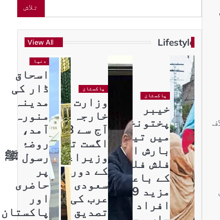
تلاش
Lifestyle
View All
دنیا
اسحاق
ڈار کی
پاکستان
پاکستان
وزارت
مدینہ
خیبر
خارجہ نے
منورہ
پختونخوا
ف
آج سے 8
آمد،
میں تیز
اگست تک
روضۂ
بارش اور
وزیراعظم
رسول ﷺ
فلش فلڈ
کے دورہ
پر
کے باعث
سعودی
حاضری
مزید 9
عرب کی
اور
افراد
تصدیق
پاکستان
جاں بحق