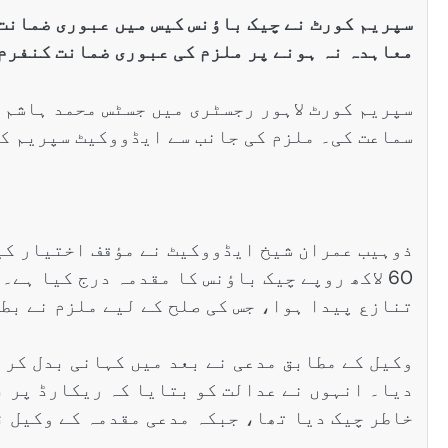
سپریم کورٹ نے چیک باؤنس کیس میں عبوری ضمانت 
معاہدہ نہ ہونے پر ملزم کی عبوری ضمانت کنفرم 
سماعت کی۔ ملزم کی جانب سے ایڈووکیٹ سپریم ک
ذوہیب عمران شیخ ایڈووکیٹ نے مؤقف اختیار کیا
60 لاکھ روپے چیک باؤنس کا مقدمہ درج کیا ہے
تنازع پیدا ہوا، جس کی صلح کے لیے ملزم نے بط
وکیل کے مطابق مدعی نے بعد میں کہانی بدل کر 
دیا۔ انہوں نے عدالت کو بتایا کہ ریکارڈ پر ب
خاطر چیک دیا تھا، جبکہ مدعی مقدمہ کے وکیل ن