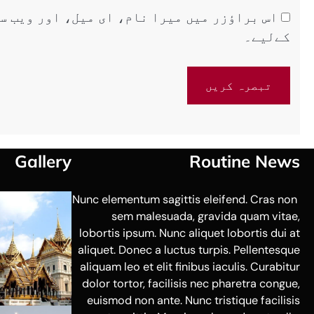
اس براؤزر میں میرا نام، ای میل، اور ویب س
کےلیے۔
Gallery
Routine News
Nunc elementum sagittis eleifend. Cras non
sem malesuada, gravida quam vitae,
lobortis ipsum. Nunc aliquet lobortis dui at
aliquet. Donec a luctus turpis. Pellentesque
aliquam leo et elit finibus iaculis. Curabitur
dolor tortor, facilisis nec pharetra congue,
euismod non ante. Nunc tristique facilisis