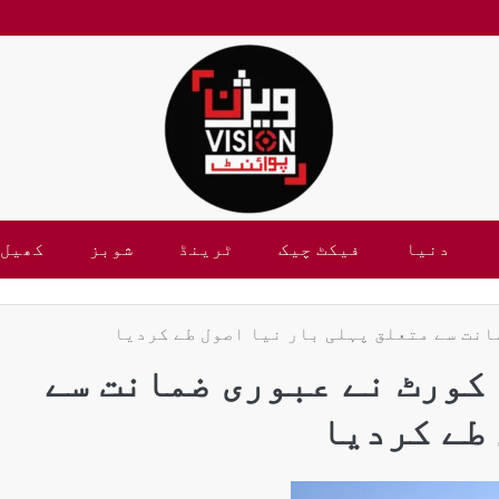
دنیا
فیکٹ چیک
ٹرینڈ
شوبز
کھیل
انت سے متعلق پہلی بار نیا اصول طے کردیا
کورٹ نے عبوری ضمانت سے
طے کردیا