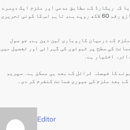
ا کہ ریکارڈ کے مطابق مدعی اور ملزم ایک دوسرے 
دیرینہ دوست ہیں۔ عدالت کے مطابق اگرچہ متنازع رقم 60 لاکھ روپے ہے، تاہم اس کا کوئی تحریری
ملزم کے درمیان کاروباری لین دین ہے، جو سول
مانت کی سطح پر ثبوتوں کی گہرائی اور تفصیل میں
دائرہ اختیار ہے۔
ونے کا فیصلہ ٹرائل کے بعد ہی ممکن ہے۔ سپریم
 کے بعد ملزم کی عبوری ضمانت کنفرم کر دی۔
Editor