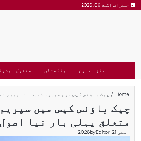
جمعرات, اگست 06, 2026
تازہ ترین
پاکستان
سنٹرل ایشیا
Home
چیک باؤنس کیس میں سپریم کورٹ نے عبوری ضم
چیک باؤنس کیس میں سپریم 
متعلق پہلی بار نیا اصول 
مئی 21, 2026
Editor
by