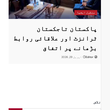
سنٹرل ایشیا
س
پاکستان تاجکستان
پ
ٹرانزٹ اور علاقائی روابط
ا
بڑھانے پر اتفاق
ت
ا
Editor
اپریل 29, 2026
ا
تلاش