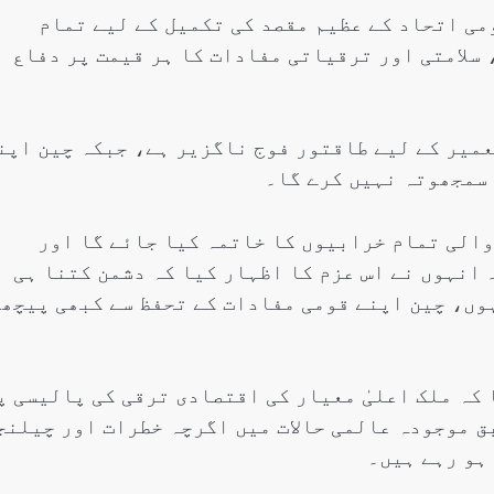
ومی اتحاد کے عظیم مقصد کی تکمیل کے لیے تمام
سلامتی اور ترقیاتی مفادات کا ہر قیمت پر دفاع
عمیر کے لیے طاقتور فوج ناگزیر ہے، جبکہ چین اپن
 سمجھوتہ نہیں کرے گا۔
والی تمام خرابیوں کا خاتمہ کیا جائے گا اور
انہوں نے اس عزم کا اظہار کیا کہ دشمن کتنا ہی
وں، چین اپنے قومی مفادات کے تحفظ سے کبھی پیچھ
 کہ ملک اعلیٰ معیار کی اقتصادی ترقی کی پالیسی پ
ق موجودہ عالمی حالات میں اگرچہ خطرات اور چیلنج
ہو رہے ہیں۔