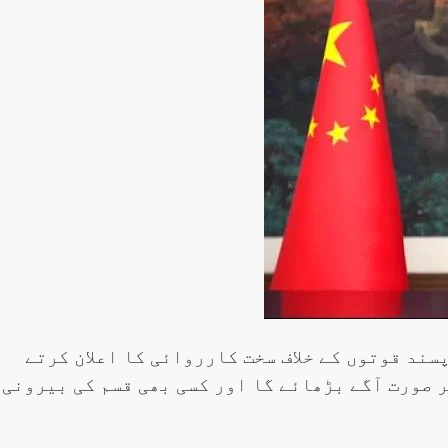
سنٹرل ایشیا
پاکستان،قازقستان،ازبک
روابط
اورتاجکستان کے درمیان
تجارت،سرمایہ کاری
اورعلاقائی روابط بڑھانے 
اتفاق
Editor
جولائی 25, 2026
ند قوتوں کے خلاف سخت کارروائی کا اعلان کرتے
ر صورت آگے بڑھائے گا اور کسی بھی قسم کی بیرونی