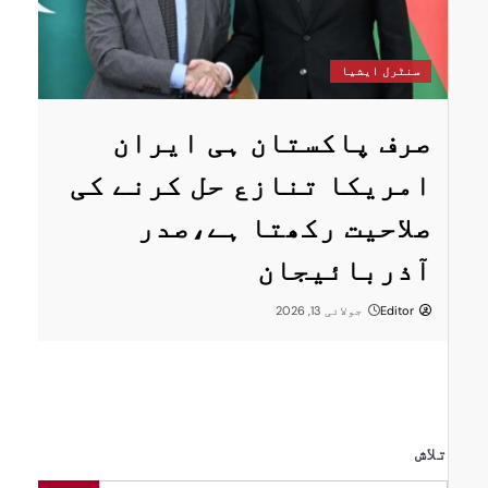
س
سنٹرل ایشیا
ستان
پ
صرف پاکستان ہی ایران
ا
امریکا تنازع حل کرنے کی
ت
صلاحیت رکھتا ہے،صدر
پر
ر
آذربائیجان
Editor
جولائی 13, 2026
تلاش