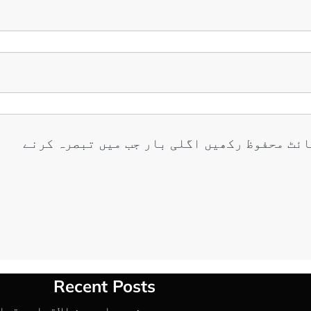
ائٹ محفوظ رکھیں اگلی بار جب میں تبصرہ کرنے
Recent Posts
حوثی حملے بین الاقوامی قوا