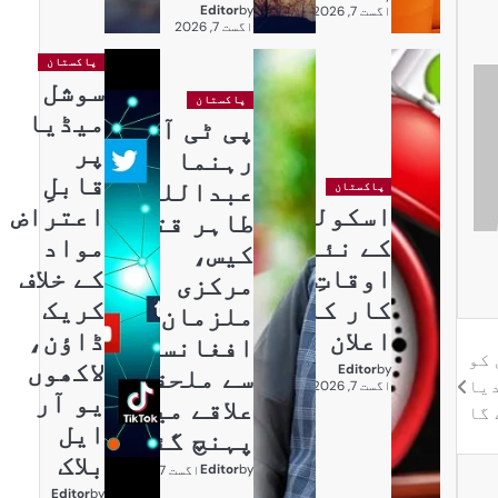
Editor
by
اگست 7, 2026
اگست 7, 2026
پاکستان
سوشل
پاکستان
میڈیا
پی ٹی آئی
پر
رہنما
قابلِ
عبداللہ
پاکستان
اسکولوں
اعتراض
طاہر قتل
کے نئے
مواد
کیس،
اوقاتِ
کے خلاف
مرکزی
کار کا
کریک
ملزمان
اعلان
ڈاؤن،
افغانستان
کو
لاکھوں
Editor
by
سے ملحقہ
دیا
اگست 7, 2026
یو آر
علاقے میں
گا
ایل
پہنچ گئے
بلاک
Editor
by
اگست 7, 2026
Editor
by