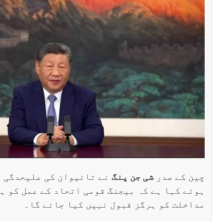
سنٹرل ایشیا
پاکستان تاجکستان
ٹرانزٹ اور علاقائی 
بڑھانے پر اتفاق
Editor
اپریل 29, 2026
چین کے صدر
شی جن پنگ
نے تائیوان کی علیحدگی پس
ہوئے کہا ہے کہ بیجنگ قومی اتحاد کے عمل کو ہ
مداخلت کو ہرگز قبول نہیں کیا جائے گا۔