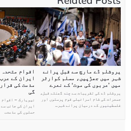
Related Posts
یروشلم ڈے مارچ سے قبل پرانے
اقوام متحدہ ک
شہر میں جھڑپیں، مسلم کوارٹر
ایران کے عرب 
میں ’عربوں کی موت‘ کے نعرے
مذمت کی قرار
گی
یروشلم ڈے کی تقریبات سے چند گھنٹے قبل،
جمعرات کی شام اسرائیلی قوم پرستوں اور
نیویارک – اقوام م
فلسطینیوں کے درمیان پرانے شہر…
ایران کی جانب سے 
حملوں کی مذمت…