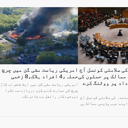
ی سلامتی کونسل آج
امریکی ریاست مشی گن میں چرچ 
ممالک پر حملوں کی
حملہ،4 افراد ہلاک،8 زخمی
داد پر ووٹنگ کرے
امریکی ریاست مشی گن میں ایک شخص نے گاڑ
چرچ کی عمارت کےمرکزی دروازے سے ٹکرا
دی،خودکار رائفل سے فائرنگ…
تحدہ کی سلامتی کونسل آج
اپنے عرب پڑوسی ممالک پر