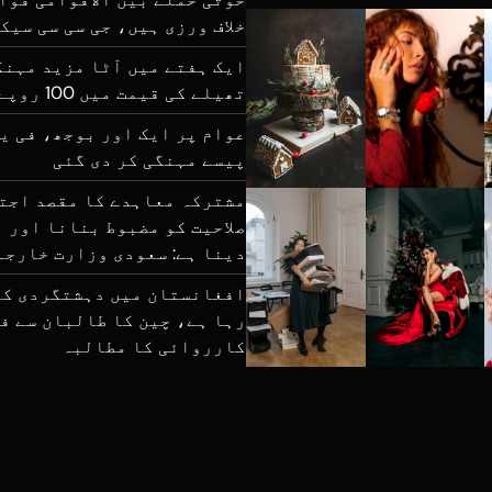
خلاف ورزی ہیں، جی سی سی سیک
تھیلے کی قیمت میں 100 روپے تک اضافہ
پیسے مہنگی کر دی گئی
مشترکہ معاہدے کا مقصد اجت
صلاحیت کو مضبوط بنانا اور ا
دینا ہے: سعودی وزارت خارجہ
افغانستان میں دہشتگردی کا
رہا ہے، چین کا طالبان سے ف
کارروائی کا مطالبہ