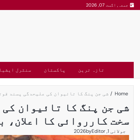
جمعہ, اگست 07, 2026
تازہ ترین
پاکستان
سنٹرل ایشیا
Home
شی جن پنگ کا تائیوان کی علیحدگی پسند قوتو
شی جن پنگ کا تائیوان کی 
سخت کارروائی کا اعلان، ب
جولائی 1, 2026
Editor
by