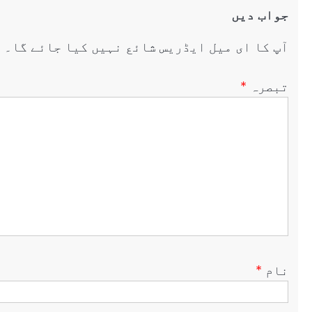
جواب دیں
آپ کا ای میل ایڈریس شائع نہیں کیا جائے گا۔
ض
تبصرہ
*
نام
*