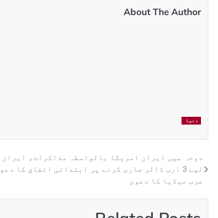
About The Author
دنیا
دوحہ میں ایران امریکا بالواسطہ مذاکرات، ایران 
لیے 3 ارب ڈالر جاری کرنے پر ابتدائی اتفاق کا دعوی
عرب میڈیا کا دعویٰ