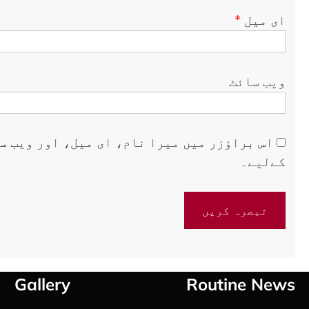
ای میل
*
ویب‌ سائٹ
اس براؤزر میں میرا نام، ای میل، اور ویب س
کےلیے۔
Gallery
Routine News