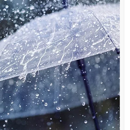
سنٹرل ایشیا
پاکستان تاجکستان
ٹرانزٹ اور علاقائی 
بڑھانے پر اتفاق
Editor
اپریل 29, 2026