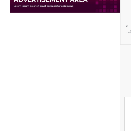
نچ
کی