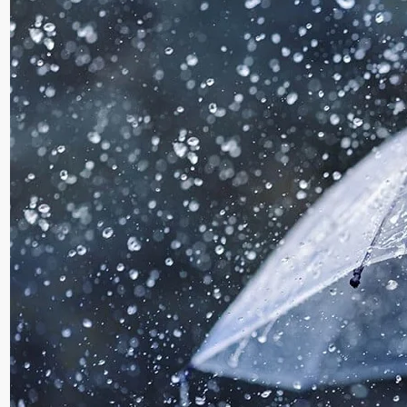
سنٹرل ایشیا
پاکستان،قازقستان،ازبک
روابط
اورتاجکستان کے درمیان
تجارت،سرمایہ کاری
اورعلاقائی روابط بڑھانے 
اتفاق
Editor
جولائی 25, 2026