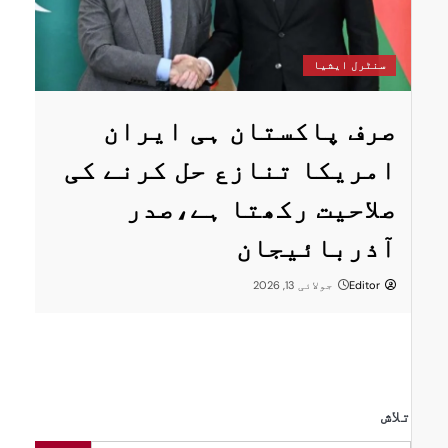
س
سنٹرل ایشیا
ستان
پ
صرف پاکستان ہی ایران
ا
امریکا تنازع حل کرنے کی
ت
صلاحیت رکھتا ہے،صدر
پر
ر
آذربائیجان
Editor
جولائی 13, 2026
تلاش