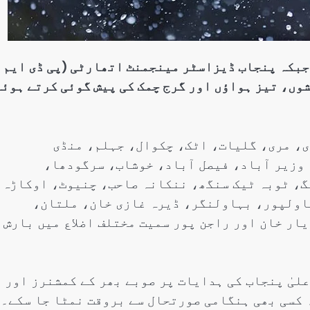
 جبکہ پنجاب ڈیزاسٹر مینجمنٹ اتھارٹی (پی ڈی ایم
ں بارشوں، تیز ہواؤں اور گرج چمک کی پیش گوئی کرتے ہوئ
ی، مری، گلیات، اٹک، چکوال، جہلم، منڈی
وزیر آباد، فیصل آباد، خوشاب، سرگودھا،
، ٹوبہ ٹیک سنگھ، ننکانہ صاحب، چنیوٹ، اوکاڑہ،
اولپور، بہاولنگر، ڈیرہ غازی خان، ملتان،
ار خان اور راجن پور سمیت مختلف اضلاع میں بارش
لیٰ پنجاب کی ہدایات پر صوبے بھر کے کمشنرز اور
 کسی بھی ہنگامی صورتحال سے بروقت نمٹا جا سکے۔