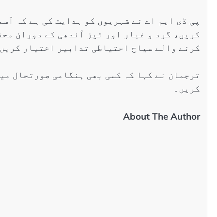
پی ڈی ایم اے نے شہریوں کو ہدایت کی ہے کہ آس
کریں، گرد و غبار اور تیز آندھی کے دوران محف
کرنے والے سیاح احتیاطی تدابیر اختیار کریں
کریں۔
About The Author