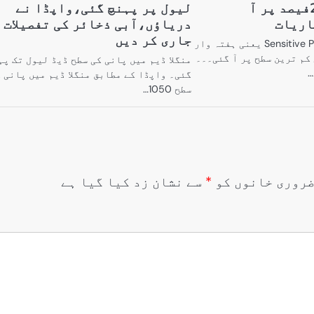
ترین سطح 2.81فیصد پر آ
لیول پر پہنچ گئی،واپڈا نے
اریات
دریاؤں،آبی ذخائر کی تفصیلات
جاری کر دیں
ملک میں Sensitive Price Index یعنی ہفتہ وار
کم ترین سطح پر آ گئی۔۔۔
منگلا ڈیم میں پانی کی سطح ڈیڈ لیول تک پہ
…
گئی۔ واپڈا کے مطابق منگلا ڈیم میں پانی 
سطح 1050…
روری خانوں کو
*
سے نشان زد کیا گیا ہے