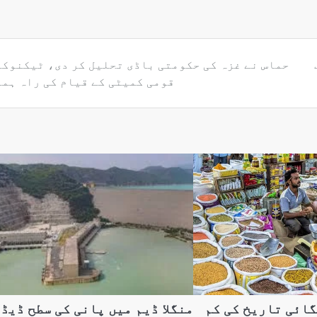
ب
حماس نے غزہ کی حکومتی باڈی تحلیل کر دی، ٹیکنوک
قومی کمیٹی کے قیام کی راہ ہم
گائی تاریخ کی کم
منگلا ڈیم میں پانی کی سطح ڈیڈ