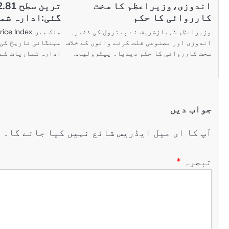
اندوزی،وزیراعظم کا سخت
کارروائی کا حکم
گئی:ادارہ شم
وزیراعظم شہبازشریف نے پیٹرول کی ذخیرہ
اندوزی اور مصنوعی قلت کرنے والوں کے خلاف
مہنگائی تاریخ کی 
سخت کارروائی کا حکم دیدیا۔ پیٹرولیم…
ادارہ شماریات کے
جواب دیں
آپ کا ای میل ایڈریس شائع نہیں کیا جائے گا۔
ض
تبصرہ
*