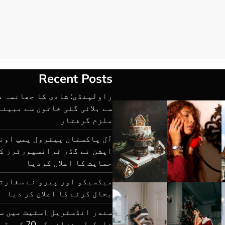
Recent Posts
راولپنڈی: شادی کا جھانسہ د
سے بلائی گئی خاتون سے مبین
ملزم گرفتار
آل پاکستان پیٹرول پمپ اون
ایشن نے گڈز ٹرانسپورٹرز ک
حمایت کا اعلان کردیا
میکسیکو اور پیرو نے سفارت
بحال کرنے کا اعلان کر دیا
سندر انڈسٹریل اسٹیٹ میں س
نامکمل، خزانے 