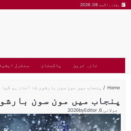
ہفتہ, اگست 08, 2026
تازہ ترین
پاکستان
سنٹرل ایشیا
Home
پنجاب میں مون سون بارشوں کا آغاز ہو گیا
پنجاب میں مون سون بارشوں
جولائی 6, 2026
Editor
by