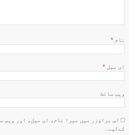
نام
*
ای میل
*
ویب‌ سائٹ
اس براؤزر میں میرا نام، ای میل، اور ویب س
کےلیے۔