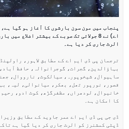
پنجاب میں مون سون بارشوں کا آغاز ہو گیا ہے،
اے) نے 8 جولائی تک صوبے کے بیشتر اضلاع می
الرٹ جاری کر دیا ہے۔
ترجمان پی ڈی ایم اے کے مطابق لاہور، راولپنڈ
بہاؤالدین، گجرات، گوجرانوالہ، حافظ آباد، 
ساہیوال، شیخوپورہ، سیالکوٹ، نارووال، جھنگ
قصور، نورپور تھل، بھکر، میانوالی، لیہ، بہ
خانیوال، لودھراں، مظفرگڑھ، کوٹ ادو، رحیم ی
کا امکان ہے۔
ڈی جی پی ڈی ایم اے عمر جاوید کے مطابق وزیراع
ڈپٹی کمشنرز کو الرٹ جاری کر دیا گیا ہے تاکہ