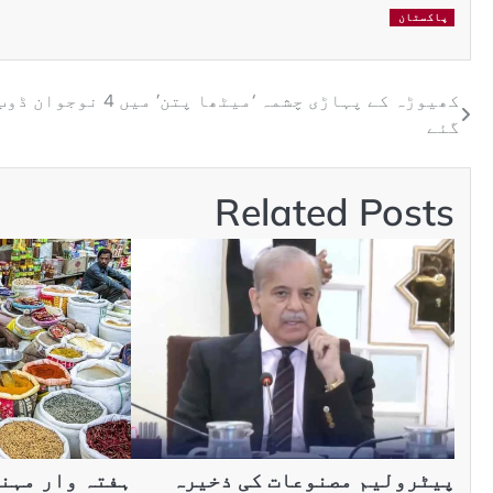
پاکستان
کھیوڑہ کے پہاڑی چشمہ ‘میٹھا پتن’ میں 4 نوجوان ڈو
گئے
Related Posts
پیٹرولیم مصنوعات کی ذخیرہ
ہفتہ وار مہن