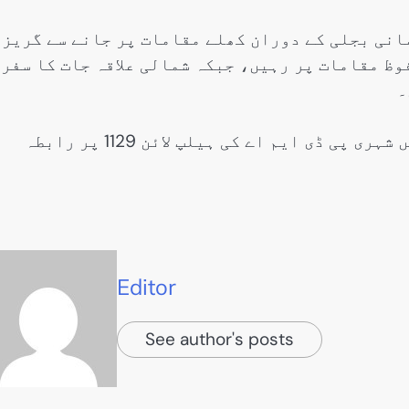
مانی بجلی کے دوران کھلے مقامات پر جانے سے گریز
وظ مقامات پر رہیں، جبکہ شمالی علاقہ جات کا سفر
۔
ترجمان نے کہا کہ کسی بھی ہنگامی صورتحال میں شہری پی ڈی ایم اے کی ہیلپ لائن 1129 پر رابطہ
Editor
See author's posts