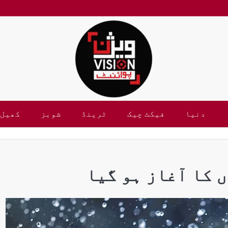
دنیا
فیکٹ چیک
ٹرینڈ
شوبز
کھیل
 کا آغاز ہو گیا