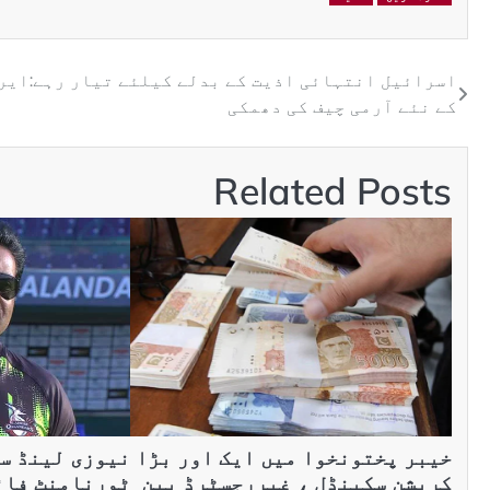
اسرائیل انتہائی اذیت کے بدلے کیلئے تیار رہے:ایر
کے نئے آرمی چیف کی دھمکی
Related Posts
خیبر پختونخوا میں ایک اور بڑا
نیوزی لینڈ سے
کرپشن سکینڈل ، غیررجسٹرڈ بین
ٹورنامنٹ فائ