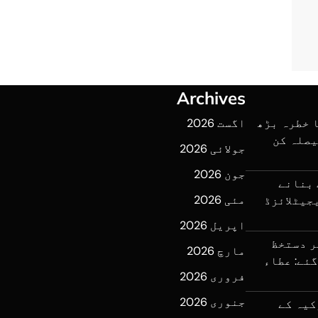
Archives
 خطرہ بڑھ
اگست 2026
یصلہ کن
جولائی 2026
جون 2026
 بنانے
مئی 2026
جیٹلائزڈ
اپریل 2026
ر دستخظ
مارچ 2026
ئے: عطاء
فروری 2026
جنوری 2026
کیہ کے