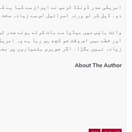
امریکی صدر ڈونلڈ ٹرمپ نے ایران سے کہا ہے کہ
دو۔ ڈیل کر لو ورنہ اسرائیل اس سے زیادہ سخت 
وائٹ ہاؤس میں میڈیا سے بات کرتے ہوئے صدر ٹرم
اور خطے میں اس وقت جو کچھ ہو رہا ہے وہ امریک
زیادہ نہیں بگڑا۔ اگر جوہری ہتھیاروں پر معاہ
About The Author
تازہ ترین
دنیا