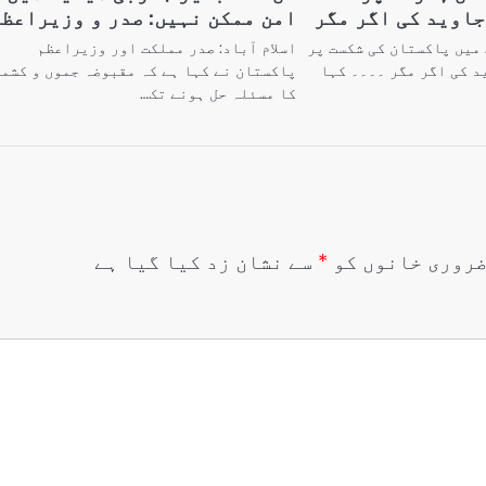
جاوید کی اگر مگر
امن ممکن نہیں: صدر و وزیراعظ
میں پاکستان کی شکست پر
اسلام آباد: صدر مملکت اور وزیراعظم
د کی اگر مگر ۔۔۔۔ کہا
پاکستان نے کہا ہے کہ مقبوضہ جموں و کشم
کا مسئلہ حل ہونے تک…
روری خانوں کو
*
سے نشان زد کیا گیا ہے