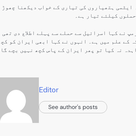
 ایٹمی ہتھیاروں کی تیاری کے خواب دیکھنا چھوڑ
حملوں کیلئے تیار ہے۔
پ نے کہا اسرائیل سے حملے سے پہلے اطلاع دی تھی
ہ کے علم میں ہے۔ انہوں نے کہا ابھی ایران کو کچھ
دہ نہ کیا تو پھر ایران کے پاس کچھ نہیں بچے گا
Editor
See author's posts