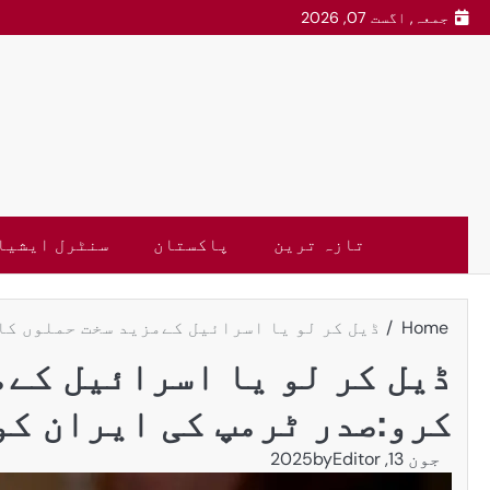
جمعہ, اگست 07, 2026
تازہ ترین
پاکستان
سنٹرل ایشیا
Home
ڈیل کر لو یا اسرائیل کےمزید سخت حملوں کا
ڈیل کر لو یا اسرائیل کےم
کرو:صدر ٹرمپ کی ایران کو
جون 13, 2025
Editor
by