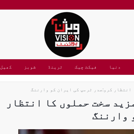
دنیا
فیکٹ چیک
ٹرینڈ
شوبز
کھیل
 انتظار کرو:صدر ٹرمپ کی ایران کو وارننگ
زید سخت حملوں کا انتظار
 وارننگ