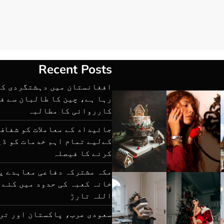
Recent Posts
افغانستان میں دہشتگردی کا
رہا ہے، چین کا طالبان سے ف
کارروائی کا مطالبہ
جائیداد کے معاملات کو شفاف
کےلیے تمام اہم خدمات کو ڈی
کرنے کا فیصلہ
مکہ مشترکہ دفاعی معاہدے پ
خانہ کعبہ کی حدود میں کئے گ
اللہ تارڑ
سعودی عرب، پاکستان اور تر