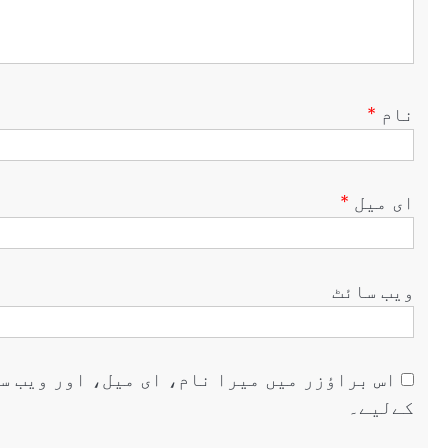
نام
*
ای میل
*
ویب‌ سائٹ
اس براؤزر میں میرا نام، ای میل، اور ویب س
کےلیے۔