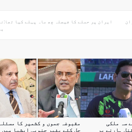
ان
ایران پر حملے کا فیصلہ چھ ماہ پہلے کیا تھا:ن
یا
 سہ ملکی
مقبوضہ جموں و کشمیر کا مسئلہ
نل ہارنے پر
حل کئے بغیر جنوبی ایشیا میں