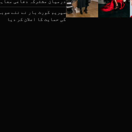
درمیان مشترکہ دفاعی معاہد
سپریم کورٹ بار نے نئے صوبو
کی حمایت کا اعلان کر دیا