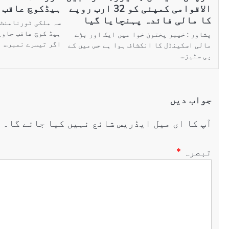
الاقوامی کمپنی کو 32 ارب روپے
ہیڈکوچ عاقب 
کا مالی فائدہ پہنچایا گیا
سہ ملکی ٹورنامنٹ 
ہیڈ کوچ عاقب جاوی
پشاور : خیبر پختون خوا میں ایک اور بڑے
اگر تیسرے نمبر…
مالی اسکینڈل کا انکشاف ہوا ہے جس میں کے
پی سٹیز…
جواب دیں
آپ کا ای میل ایڈریس شائع نہیں کیا جائے گا۔
ض
تبصرہ
*