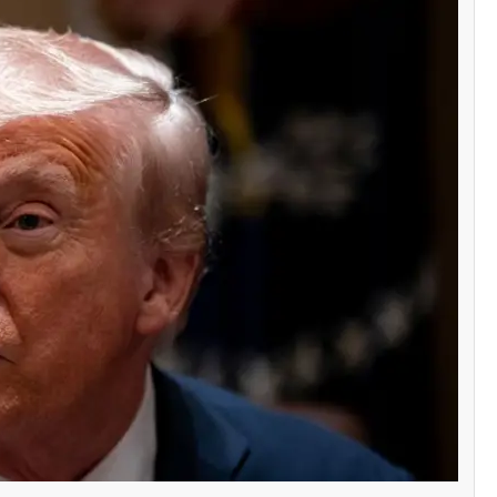
سنٹرل ایشیا
پاکستان تاجکستان
ٹرانزٹ اور علاقائی 
بڑھانے پر اتفاق
Editor
اپریل 29, 2026