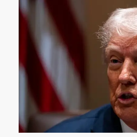
سنٹرل ایشیا
پاکستان،قازقستان،ازبک
روابط
اورتاجکستان کے درمیان
تجارت،سرمایہ کاری
اورعلاقائی روابط بڑھانے 
اتفاق
Editor
جولائی 25, 2026