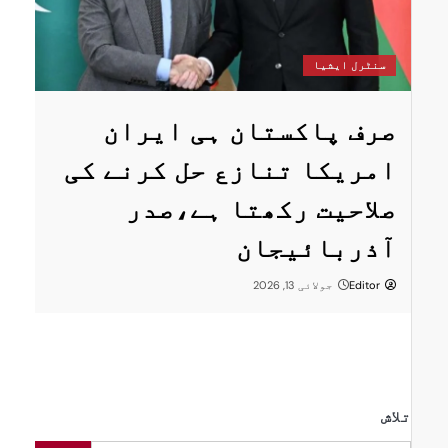
س
سنٹرل ایشیا
ستان
پ
صرف پاکستان ہی ایران
ا
امریکا تنازع حل کرنے کی
ت
صلاحیت رکھتا ہے،صدر
پر
ر
آذربائیجان
Editor
جولائی 13, 2026
تلاش