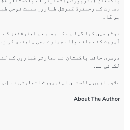
پاکستان ایئرپورٹس اتھارٹی نے پاکستانی فضائ
بھارت کے رجسٹرڈ کمرشل طیاروں سمیت فوجی طیا
ہو گا۔
نوٹم میں کہا گیا ہے کہ بھارتی ایئرلائنز کے 
آپریٹ کئے جانے والے طیارے بھی پابندی کی زد 
لگائی ہے۔
علاوہ ازیں پاکستان ایئرپورٹ اتھارٹی نے اِس 
About The Author