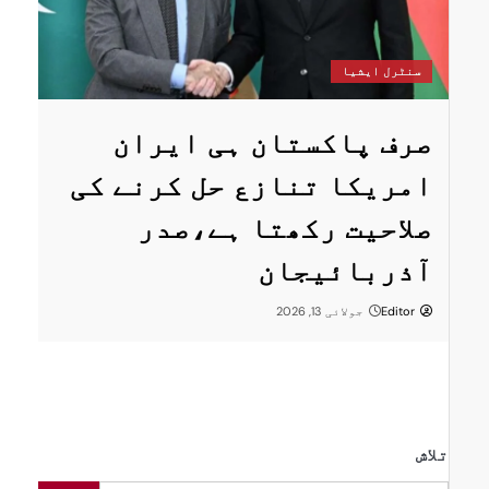
س
سنٹرل ایشیا
ستان
پ
صرف پاکستان ہی ایران
ا
امریکا تنازع حل کرنے کی
ت
صلاحیت رکھتا ہے،صدر
پر
ر
آذربائیجان
Editor
جولائی 13, 2026
تلاش