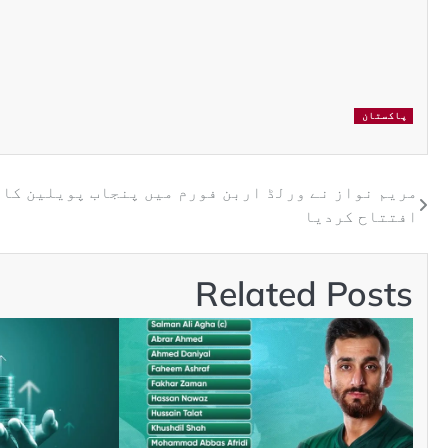
پاکستان
مریم نواز نے ورلڈ اربن فورم میں پنجاب پویلین کا
افتتاح کردیا
Related Posts