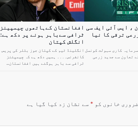
 ، ایس آئی ایف سی
افغانستان کےہاتھوں چیمپینز
رعی ترقی کا نیا
ٹرافی سےباہر ہونے پر دکھ ہے:
انگلش کپتان
سرمایہ کاری سہولت کونسل
انگلینڈ ٹیم کے کپتان جوز بٹلر کی پریس
کے تعاون سے جدید زرعی
کانفرنس۔۔۔۔ ہمیں دکھ ہے کہ چیمپئنز
ٹرافی سے باہر ہوگئے ہیں افغانستان…
روری خانوں کو
*
سے نشان زد کیا گیا ہے