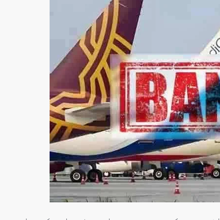
سنٹرل ایشیا
پاکستان،قازقستان،ازبک
روابط
اورتاجکستان کے درمیان
تجارت،سرمایہ کاری
اورعلاقائی روابط بڑھانے 
اتفاق
Editor
جولائی 25, 2026