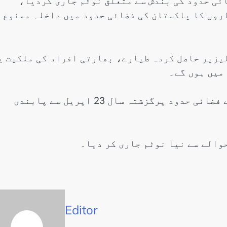
ی حدود کی بندش سے متعلق نوٹم جاری کردیا،
روں کا پاکستان کی فضائی حدود میں داخلہ ممنوع
لیزپر حاصل کردہ طیارے، بھارتی افراد کی ملکیت ی
میں ہوں گے۔
دوسری جانب پاکستان نے بھارتی طیاروں کے لئے فضائی حدود پرگزشتہ سال 23 اپریل سے پابندی
حوالے سے نیا نوٹم جاری کر دیا۔
Editor