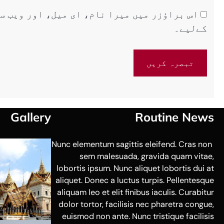
اس براؤزر میں میرا نام، ای میل، اور ویب س
کےلیے۔
Gallery
Routine News
Nunc elementum sagittis eleifend. Cras non
sem malesuada, gravida quam vitae,
lobortis ipsum. Nunc aliquet lobortis dui at
aliquet. Donec a luctus turpis. Pellentesque
aliquam leo et elit finibus iaculis. Curabitur
dolor tortor, facilisis nec pharetra congue,
euismod non ante. Nunc tristique facilisis