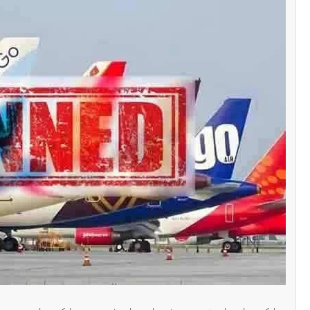
سنٹرل ایشیا
پاکستان تاجکستان
ٹرانزٹ اور علاقائی 
بڑھانے پر اتفاق
Editor
اپریل 29, 2026