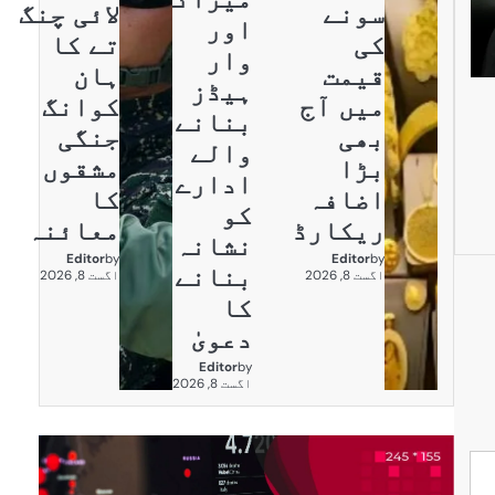
سونے
لائی چنگ
اور
کی
تے کا
وار
قیمت
ہان
ہیڈز
میں آج
کوانگ
بنانے
بھی
جنگی
والے
بڑا
مشقوں
ادارے
اضافہ
کا
کو
ریکارڈ
معائنہ
نشانہ
Editor
by
Editor
by
بنانے
اگست 8, 2026
اگست 8, 2026
کا
دعویٰ
Editor
by
اگست 8, 2026