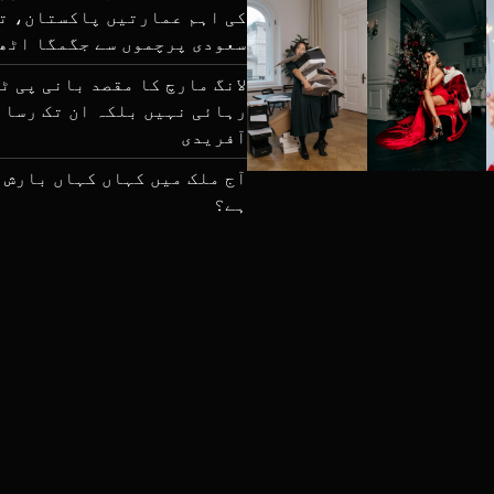
کی اہم عمارتیں پاکستان، ت
سعودی پرچموں سے جگمگا اٹھ
لانگ مارچ کا مقصد بانی پی ٹ
رہائی نہیں بلکہ ان تک رسائ
آفریدی
آج ملک میں کہاں کہاں بارش 
ہے؟