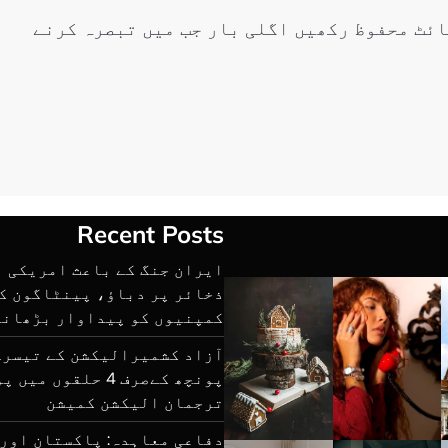
ائٹ محفوظ رکھیں اگلی بار جب میں تبصرہ کرنے
Recent Posts
ایران جنگ کے باعث امریکی 
ذخائر پر دباؤ، پینٹاگون ک
کمپنیوں کو پیداوار بڑھانے
آزاد کشمیرالیکشن کے تیسرے
پونچھ کےصرف 4 حلقوں
ترجمان الیکشن کمیشن
دفاعی معاہدہ: پاکستان اور 