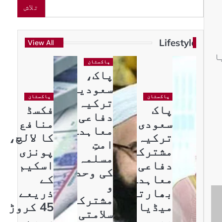
تلاش
Lifestyle
View All
ا
پاکستان
پاک،
سعودیہ،
پاکستان
پاکستان
ترکیہ
پاک
فکسڈ
دفاعی
سعودی
منافع
معاہدہ
ترکیہ
کا لالچ،
امتِ
مشترکہ
پونزی
مسلمہ
دفاعی
اسکیم
کی وحدت
معاہدہ،
کے
و
بھارتی
ذریعے
مشترکہ
میڈیا
45 کروڑ
سلامتی
بھی
روپے