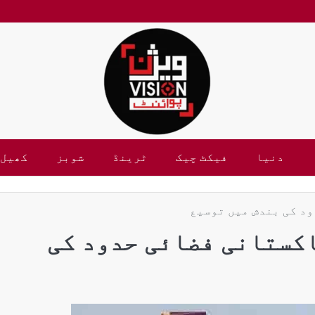
دنیا
فیکٹ چیک
ٹرینڈ
شوبز
کھیل
د کی بندش میں توسیع
کستانی فضائی حدود کی