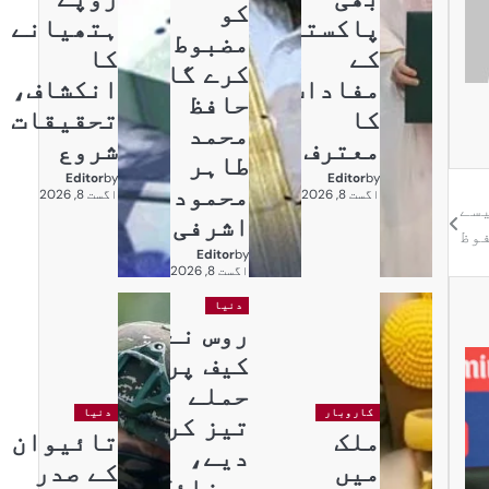
کو
پاکستان
ہتھیانے
مضبوط
کے
کا
کرے گا:
مفادات
انکشاف،
حافظ
کا
تحقیقات
محمد
معترف
شروع
طاہر
Editor
by
Editor
by
محمود
اگست 8, 2026
اگست 8, 2026
 مد میں بجلی ایک روپے 93 پیسے
اشرفی
فوظ
Editor
by
اگست 8, 2026
دنیا
روس نے
کیف پر
حملے
کاروبار
دنیا
تیز کر
ملک
تائیوان
دیے،
میں
کے صدر
میزائل