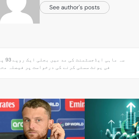
See author's posts
سہ ماہی ایڈجسٹمنٹ کی
فی یونٹ سستی کرنے کی درخواست پر فیصلہ مح