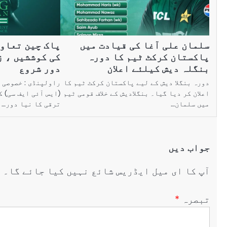
سلمان علی آغا کی قیادت میں
پاک چین تعاون
پاکستان کرکٹ ٹیم کا دورہ
کی کوششیں ، ز
بنگلہ دیش کیلئے اعلان
دور شروع
دورہ بنگلا دیش کے لیے پاکستان کرکٹ ٹیم کا
راولپنڈی : خصوصی 
اعلان کر دیا گیا۔ بنگلادیش کے خلاف قومی ٹیم
(ایس آئی ایف سی) 
میں سلمان…
ترقی کا نیا دور…
جواب دیں
آپ کا ای میل ایڈریس شائع نہیں کیا جائے گا۔
ض
تبصرہ
*