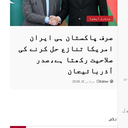
س
سنٹرل ایشیا
ستان
پ
صرف پاکستان ہی ایران
ا
امریکا تنازع حل کرنے کی
ت
صلاحیت رکھتا ہے،صدر
پر
ر
آذربائیجان
ی
Editor
جولائی 13, 2026
ول
تلاش