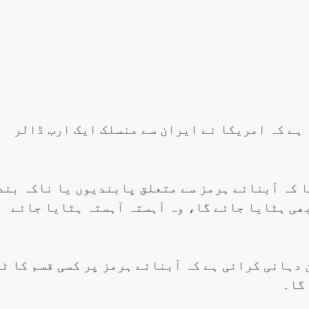
سنٹرل ایشیا
پاکستان،قازقستان،ازبک
روابط
اورتاجکستان کے درمیان
 ہے کہ امریکا نے ایران سے منسلک ایک ارب ڈالر
تجارت،سرمایہ کاری
اورعلاقائی روابط بڑھانے 
اتفاق
ا کہ آبنائے ہرمز سے متعلق پابندیوں یا ناکہ بند
بھی ہٹایا جائے گا، وہ آہستہ آہستہ ہٹایا جائے
Editor
جولائی 25, 2026
 دہانی کرائی ہے کہ آبنائے ہرمز پر کسی قسم کا ٹ
گا۔