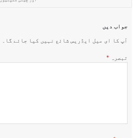
جواب دیں
آپ کا ای میل ایڈریس شائع نہیں کیا جائے گا۔
ض
تبصرہ
*