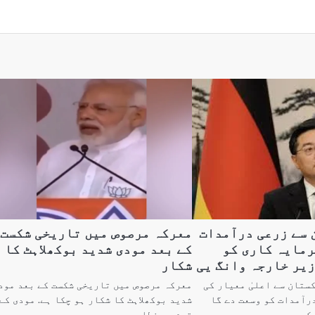
 سے زرعی درآمدات
معرکہ مرصوص میں تاریخی شکست
رمایہ کاری کو
کے بعد مودی شدید بوکھلاہٹ کا
زیر خارجہ وانگ یی
شکار
ستان سے اعلیٰ معیار کی
معرکہ مرصوص میں تاریخی شکست کے بعد مود
رآمدات کو وسعت دے گا
شدید بوکھلاہٹ کا شکار ہو چکا ہے. مودی کے
کو…
قوم سے خطاب…