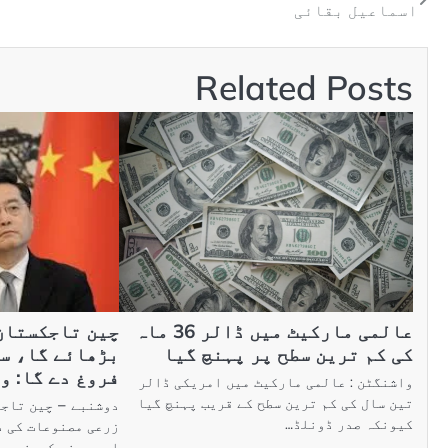
اسماعیل بقائی
Related Posts
عالمی مارکیٹ میں ڈالر 36 ماہ
چین تاجکستان
کی کم ترین سطح پر پہنچ گیا
بڑھائے گا، س
فروغ دے گا: و
واشنگٹن : عالمی مارکیٹ میں امریکی ڈالر
تین سال کی کم ترین سطح کے قریب پہنچ گیا
دوشنبے – چین تاجک
کیونکہ صدر ڈونلڈ…
زرعی مصنوعات کی د
اور چینی کمپنیوں 