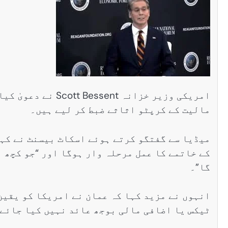
سنٹرل ایشیا
پاکستان تاجکستان
ٹرانزٹ اور علاقائی 
امریکی وزیر خزانہ
Scott Bessent
نے دعویٰ کیا
بڑھانے پر اتفاق
مالیت کے کرپٹو اثاثے ضبط کر لیے ہیں۔
Editor
اپریل 29, 2026
میڈیا سے گفتگو کرتے ہوئے اسکاٹ بیسنٹ نے کہ
کے خاتمے کا عمل مرحلہ وار ہوگا اور “جو کچھ 
گا”۔
انہوں نے مزید کہا کہ عمان نے امریکا کو یقین
ٹیکس یا اضافی مالی بوجھ عائد نہیں کیا جائے 