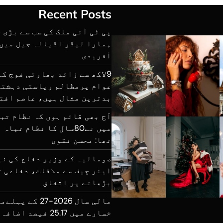
Recent Posts
پی ٹی آئی ملک کی سب سے بڑی 
ہمارا لیڈر اڈیالہ جیل میں 
آفریدی
9لاکھ سے زائد بھارتی فوج ک
عوام پرمظالم ریاستی دہشتگ
بدترین مثال ہیں، عاصم افت
آج بھی قائم ہوں کہ نظام تب
میں نے80سال کا نظام تب
تھا: محسن نقوی
صومالیہ کے وزیر دفاع کی نی
ایئر چیف سے ملاقات، دفاعی 
بڑھانے پر اتفاق
مالی سال 2026-27 
خسارے میں 25.17 فیصد اضافہ