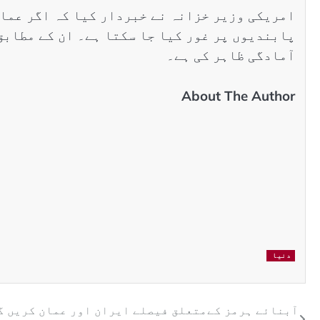
امریکی وزیر خزانہ نے خبردار کیا کہ اگر عمان 
پابندیوں پر غور کیا جا سکتا ہے۔ ان کے مطابق
آمادگی ظاہر کی ہے۔
About The Author
دنیا
آبنائے ہرمز کےمتعلق فیصلے ایران اور عمان کریں گ