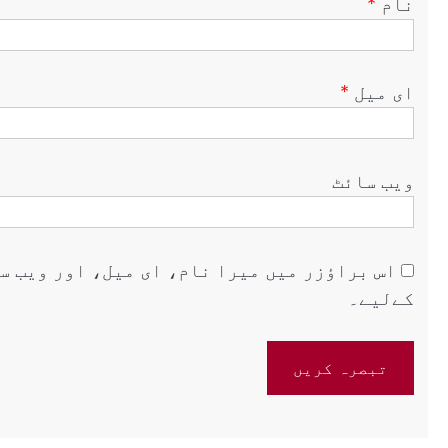
نام
*
ای میل
*
ویب‌ سائٹ
اس براؤزر میں میرا نام، ای میل، اور ویب س
کےلیے۔