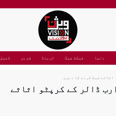
دنیا
فیکٹ چیک
ٹرینڈ
شوبز
کھیل
اثاثے ضبط کرنے کا دعویٰ
رب ڈالر کے کرپٹو اثاثے