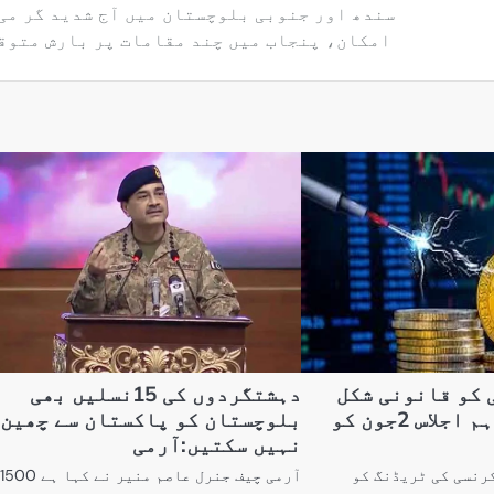
سندھ اور جنوبی بلوچستان میں آج شدید گر می
امکان، پنجاب میں چند مقامات پر بارش متوق
 کو قانونی شکل
دہشتگردوں کی 15نسلیں بھی
دینے کیلئے اہم اجلاس 2جون کو
بلوچستان کو پاکستان سے چھین
نہیں سکتیں:آرمی
رنسی کی ٹریڈنگ کو
آرمی چیف جنرل عاصم منیر نے کہا ہے 1500