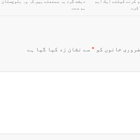
 کرنے کیلئے ایک اہم
دہشت گرد یہ سمجھتے ہیں کہ وہ بلوچستان 
ہم سے…
روری خانوں کو
*
سے نشان زد کیا گیا ہے