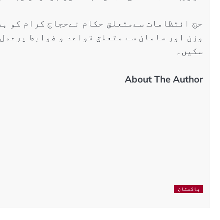
حج انتظامات سےمتعلق حکام نےحجاج کرام کو ہد
وزن اور سامان سے متعلق قواعد و ضوابط پرعمل 
سکیں۔
About The Author
پاکستان