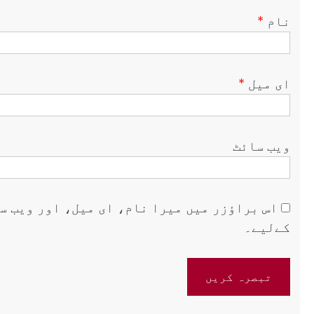
نام
*
ای میل
*
ویب‌ سائٹ
اس براؤزر میں میرا نام، ای میل، اور ویب س
کےلیے۔