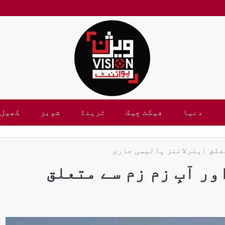
دنیا
فیکٹ چیک
ٹرینڈ
شوبز
کھیل
تعلق ایئرلائنز پالیسی جاری
ر آبِ زم زم سے متعلق