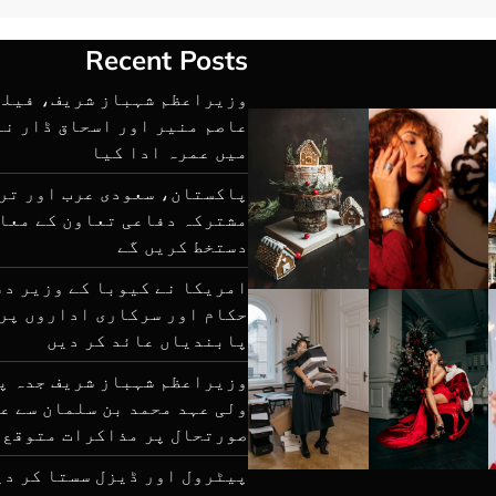
Recent Posts
وزیراعظم شہباز شریف، فیلڈ
عاصم منیر اور اسحاق ڈار نے
میں عمرہ ادا کیا
پاکستان، سعودی عرب اور تر
مشترکہ دفاعی تعاون کے معا
دستخط کریں گے
امریکا نے کیوبا کے وزیر دف
حکام اور سرکاری اداروں پر
پابندیاں عائد کر دیں
وزیراعظم شہباز شریف جدہ پ
ولی عہد محمد بن سلمان سے عل
صورتحال پر مذاکرات متوقع
پیٹرول اور ڈیزل سستا کر دی