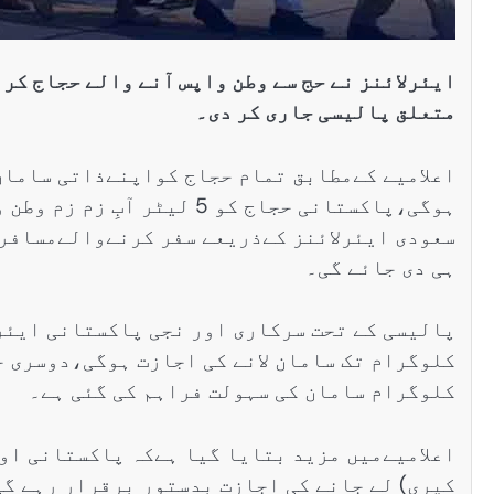
ایئرلائنز نے حج سے وطن واپس آنے والے حجاج کرام
متعلق پالیسی جاری کر دی۔
اعلامیے کےمطابق تمام حجاج کواپنےذاتی سامان 
ہوگی،پاکستانی حجاج کو 5 ل
سعودی ایئرلائنز کےذریعے سفر کرنےوالےمسافروں
ہی دی جائے گی۔
کلوگرام سامان کی سہولت فراہم کی گئی ہے۔
کیری) لے جانے کی اجازت بدستور برقرار رہے گی