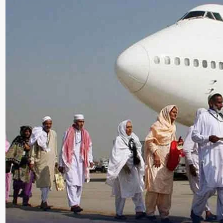
سنٹرل ایشیا
پاکستان،قازقستان،ازبک
روابط
اورتاجکستان کے درمیان
تجارت،سرمایہ کاری
اورعلاقائی روابط بڑھانے 
اتفاق
Editor
جولائی 25, 2026