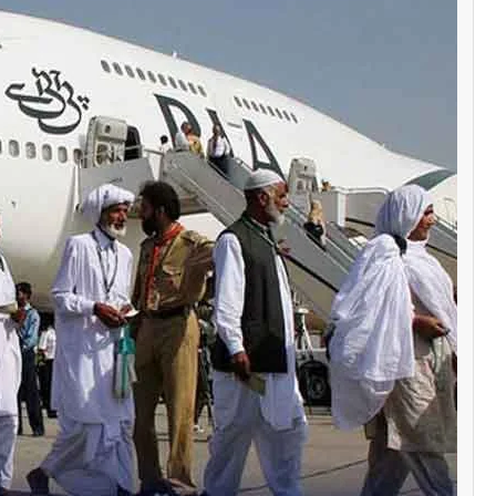
سنٹرل ایشیا
پاکستان تاجکستان
ٹرانزٹ اور علاقائی 
بڑھانے پر اتفاق
Editor
اپریل 29, 2026