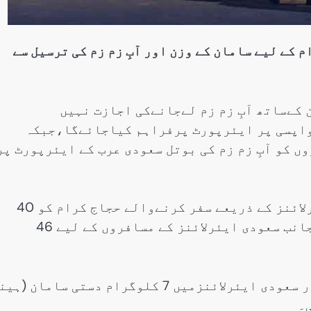
 کے لیے سامان کے وزن اور آبِ زم زم کی ترسیل سے
کےساتھ آبِ زم زم لےجانےکی اجازت نہیں
یٹر آبِ زم زم وطن واپسی پر ایئرپورٹ پرفراہم کیاجائےگا،جبکہ
 کو آبِ زم زم کی بوتل سعودی عرب کے ایئرپورٹ پر
پالیسی کے تحت سرکاری اور نجی پاکستانی ایئرلائنز کے ذریعے سفر کرنےوالے حجاج کرام کو 40
کلوگرام تک سامان لانے کی اجازت ہوگی،دوسری جانب سعودی ایئرلائنز کے مسافروں کے لیے 46
اعلامیےمیں مزید بتایا گیا ہےکہ پاکستانی اور سعودی ایئرلائنزمیں 7 کلوگرام دستی سامان (
۔