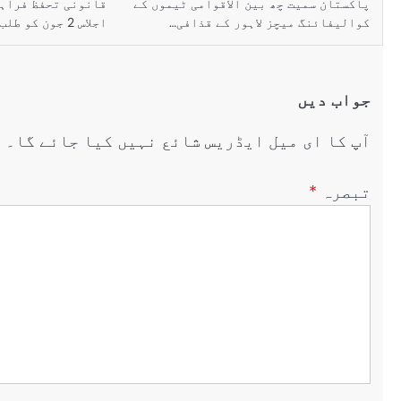
پاکستان سمیت چھ بین الاقوامی ٹیموں کے
قانونی تحفظ فراہم
کوالیفائنگ میچز لاہور کے قذافی…
اجلاس 2 جون کو طلب کر…
جواب دیں
آپ کا ای میل ایڈریس شائع نہیں کیا جائے گا۔
ض
تبصرہ
*