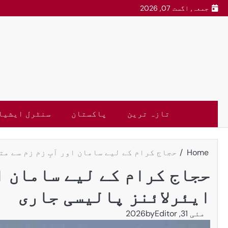
جمعہ, اگست 07, 2026
تازہ ترین
پاکستان
سنٹرل ایشیا
Home
حجاج کرام کے لیے سامان اور آبِ زم زم سے م
حجاج کرام کے لیے سامان او
ایئرلائنز پالیسی جاری
مئی 31, 2026
Editor
by