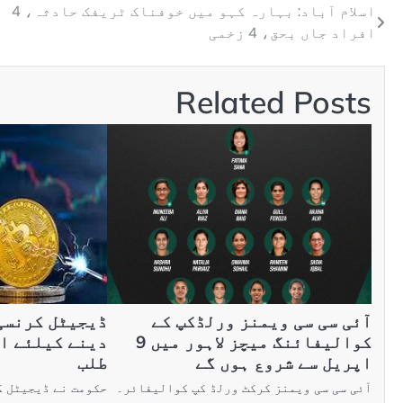
اسلام آباد: بہارہ کہو میں خوفناک ٹریفک حادثہ، 4
افراد جاں بحق، 4 زخمی
Related Posts
آئی سی سی ویمنز ورلڈکپ کے
ڈیجیٹل کرنسی
کوالیفائنگ میچز لاہور میں 9
اپریل سے شروع ہوں گے
طلب
آئی سی سی ویمنز کرکٹ ورلڈ کپ کوالیفائر۔
حکومت نے ڈیجیٹل ک