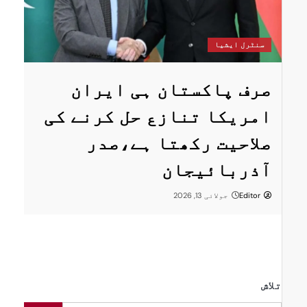
س
سنٹرل ایشیا
ستان
پ
صرف پاکستان ہی ایران
ا
امریکا تنازع حل کرنے کی
ت
صلاحیت رکھتا ہے،صدر
پر
ر
آذربائیجان
Editor
جولائی 13, 2026
تلاش