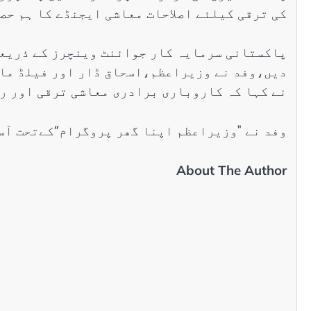
کی ترقی کیلئے اصلاحات معاشی ایجنڈے کا ہم حص
پاکستانی سرمایہ کار جوائنٹ وینچرز کے ذریعے
دیں،وفد نے وزیراعظم،اسحاق ڈار اور فیلڈ مار
نے کہا کہ کاروباری برادری معاشی ترقی اور ر
وفد نے "وزیراعظم اپنا گھر پروگرام”کےتحت آس
About The Author