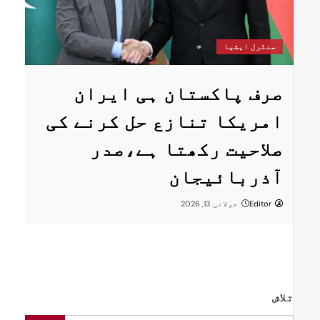
سنٹرل ایشیا
پاکستان اور
کستان ہی ایران
اقتصادی، تج
 تنازع حل کرنے کی
توانائی تعا
رکھتا ہے،صدر
رفتار دینے 
یجان
Editor
جون 4, 2026
 2026
تلاش