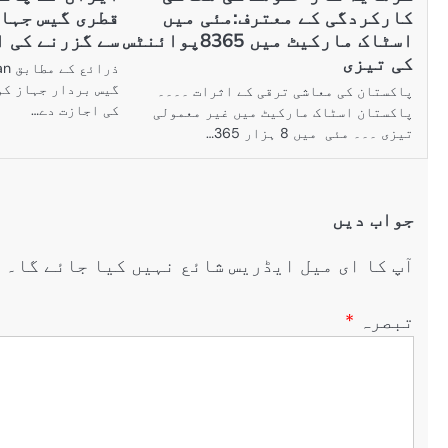
کارکردگی کے معترف:مئی میں
قطری گیس جہا
اسٹاک مارکیٹ میں 8365پوائنٹس
سے گزرنے کی ا
کی تیزی
گیس بردار جہاز کو
پاکستان کی معاشی ترقی کے اثرات ۔۔۔۔
کی اجازت دے…
پاکستان اسٹاک مارکیٹ میں غیر معمولی
تیزی ۔۔۔ مئی میں 8 ہزار 365…
جواب دیں
آپ کا ای میل ایڈریس شائع نہیں کیا جائے گا۔
ض
تبصرہ
*