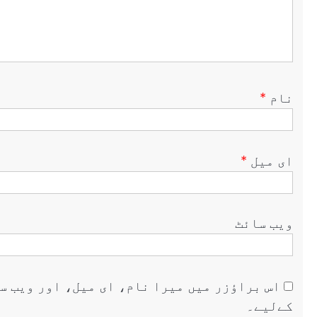
نام
*
ای میل
*
ویب‌ سائٹ
اس براؤزر میں میرا نام، ای میل، اور ویب س
کےلیے۔