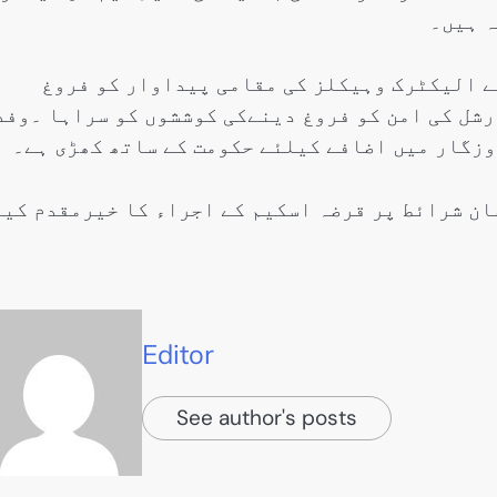
ہ ہیں۔
 الیکٹرک وہیکلز کی مقامی پیداوار کو فروغ
شل کی امن کو فروغ دینےکی کوششوں کو سراہا ۔وفد
وزگار میں اضافے کیلئے حکومت کے ساتھ کھڑی ہے۔
ان شرائط پر قرضہ اسکیم کے اجراء کا خیرمقدم کیا
Editor
See author's posts