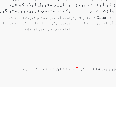
ز کو آبنائے ہرمز
بدلیں، مقبول لیڈر کو قید
جازت دے دی
رکھنا مناسب نہیں: بیرسٹر گوہ
ذرائع کے مطابق Iran نے Qatar کے مائع قدرتی
اسلام آباد: پاکستان تحریک انصاف کے
 آبنائے ہرمز سے گزرنے
چیئرمین گوہر علی خان نے کہا ہے کہ سیاس
اختلاف کو نفرت میں تبدیل…
روری خانوں کو
*
سے نشان زد کیا گیا ہے