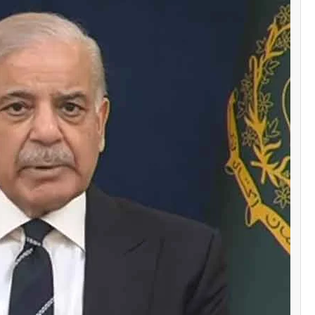
سنٹرل ایشیا
سن
پاکستان تاجکستان
پا
ٹرانزٹ اور علاقائی روابط
او
بڑھانے پر اتفاق
تج
او
Editor
اپریل 29, 2026
ات
r