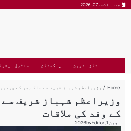
جمعہ, اگست 07, 2026
تازہ ترین
پاکستان
سنٹرل ایشیا
Home
وزیراعظم شہباز شریف سے ملک بھر کے چیمبرز
وزیراعظم شہباز شریف سے 
کے وفد کی ملاقات
جون 1, 2026
Editor
by