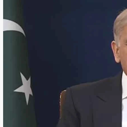
ٹرل ایشیا
سنٹرل ایشیا
کستان،قازقستان،ازبکستان
صرف پا
رتاجکستان کے درمیان
امریکا
ارت،سرمایہ کاری
صلاحیت 
رعلاقائی روابط بڑھانے پر
آذربائ
فاق
Editor
جولائی 13,
Edito
جولائی 25, 2026