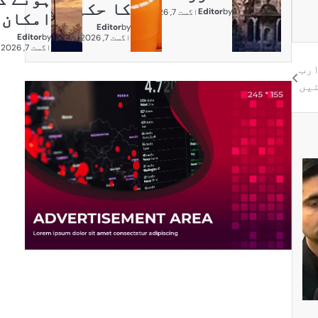
کا حکم
Editor
by
اگست 7, 2026
امکان
Editor
by
Editor
by
اگست 7, 2026
اگست 7, 2026
و غیر ملکی اداروں کا ایک ہزار 691 ارب
یں