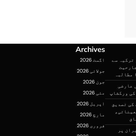
Archives
ترکیہ سے
اگست 2026
جارحیت
جولائی 2026
 مطالبہ
جون 2026
 عارضی
مئی 2026
کی ورکشاپ
اپریل 2026
کی تصدیق
عیناتی،
مارچ 2026
اق
فروری 2026
ران پر