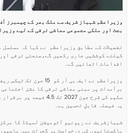
وزیراعظم شہباز شریف سے ملک بھر کے چیمبرز آف 
بجٹ اور ملکی مجموعی معاشی ترقی کے لیے وزیرا
تفصیلات کے مطابق وزیراعظم نے کہا کہ مسلسل م
کیلئے کوششیں جاری رکھیں گے،صنعتی ترقی اور 
اقدامات اٹھائیں گے۔
وزیراعظم نے ایف بی آر ک
برآمدات پر مبنی معاشی ترقی کا مشن اجتماعی 
سکیم کی شرح جون 2027 تک
یہ فیصلہ قابلِ تحسین ہے۔
شہبازشریف نے ریونیو آٹومیشن لمیٹڈ کا مرکزی
پاکستانیوں کی درخواست پر گجرات میں پاسپورٹ