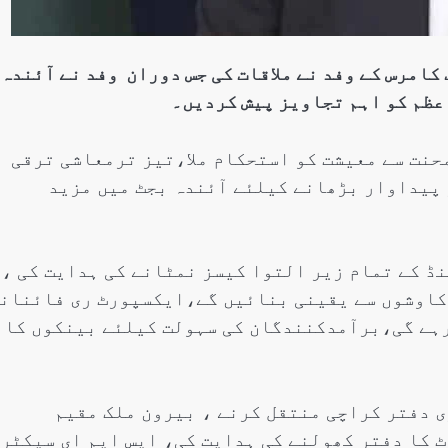
کامرس کے وفد نے ملاقات کی جس دوران وفد نے آئندہ
عظم کو اہم تجاویز پیش کردیں۔
حنت سے معیشت کو استحکام ملا،تیز ترمعاشی ترقی
پیداوار بڑھانے کیلئے آئندہ بجٹ میں مزید
و 15 جون تک ٹیکس ریفنڈ کے تمام زیر التوا کیسز نمٹانے کی ہدایت کی ،
کاوشوں سے یقینی بنائیں گے،ایکسپورٹ ری فائنان
 4.5 فیصد پر برقرار رہے گی،برآمدکنندگان کی سہولت کیلئے بینکوں کا
 دفتر کراچی منتقل کرنے ، بیرون ملک مقیم
 کا دفتر کھولنے کی ہدایت کی، ایس ایم ای سیکٹر