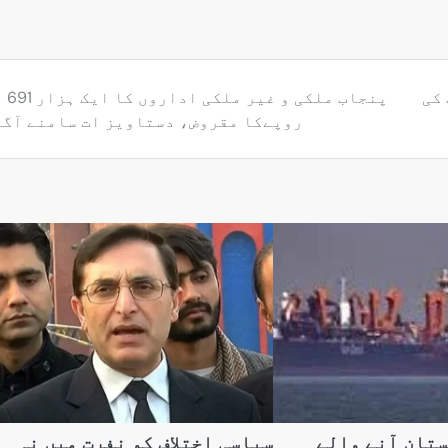
 کی
پنجاب ملکی 
روپےکا مقروض، دستاویز ات سامنے آگئ
ستان آنے والے
سیاسی اختلاف کو نفرت میں نہ