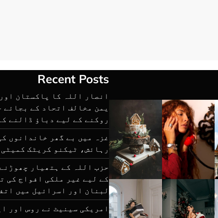
Recent Posts
انصار اللہ کا پاکستان اور 
یمن مخالف اتحاد کے بجائے 
روکنے کے لیے دباؤ ڈالنے کا
غزہ میں بے گھر خاندانوں کی
رہائش، ٹیکنو کریٹک کمیٹی 
حزب اللہ کے ہتھیار چھوڑنے 
کے لیے غیر ملکی افواج کی ت
لبنان اور اسرائیل میں اتف
امریکی سینیٹ نے روس اور ای