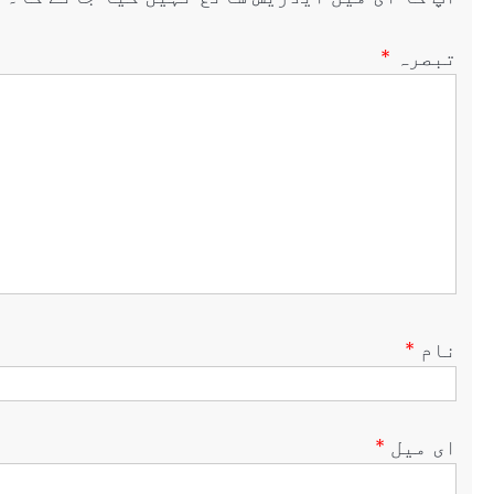
تبصرہ
*
نام
*
ای میل
*