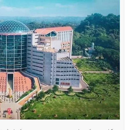
سنٹرل ایشیا
پاکستان تاجکستان
ٹرانزٹ اور علاقائی 
بڑھانے پر اتفاق
Editor
اپریل 29, 2026