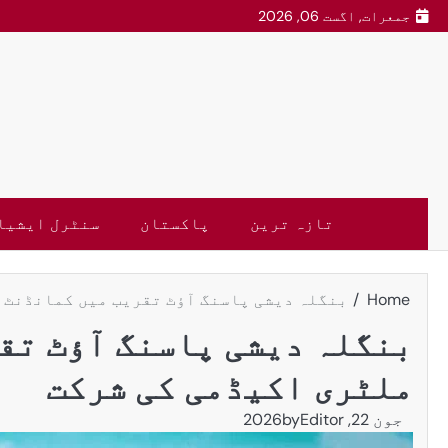
جمعرات, اگست 06, 2026
تازہ ترین
پاکستان
سنٹرل ایشیا
Home
بنگلہ دیشی پاسنگ آؤٹ تقریب میں کمانڈنٹ 
بنگلہ دیشی پاسنگ آؤٹ تق
ملٹری اکیڈمی کی شرکت
جون 22, 2026
Editor
by