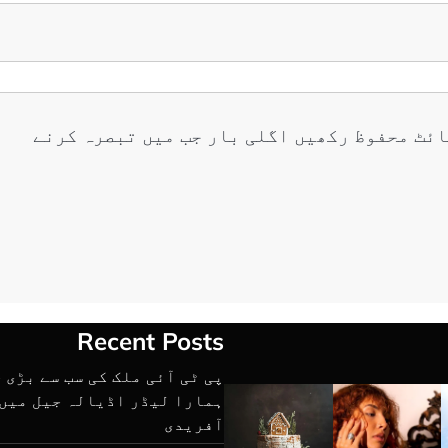
ائٹ محفوظ رکھیں اگلی بار جب میں تبصرہ کرنے
Recent Posts
پی ٹی آئی ملک کی سب سے بڑی 
ہمارا لیڈر اڈیالہ جیل میں 
آفریدی