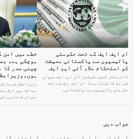
ای ایف ایف کے تحت حکومتی
خطے میں امن 
پالیسیوں سے پاکستانی معیشت
ہوچکی ہے، بھ
کو استحکام ملا، آئی ایم ایف
چینی صدر کا 
ہوں،وزیراعظ
ڈائریکٹر کمیونکیشنز آئی ایم ایف جیولی
کوزیک کا کہنا ہے کہ ای ایف ایف کے تحت
وزیراعظم شہبازشری
حکومتی پالیسیوں سے پاکستانی…
ممالک میں ایک بحر
بحران کےخاتمے کی
جواب دیں
آپ کا ای میل ایڈریس شائع نہیں کیا جائے گا۔
ض