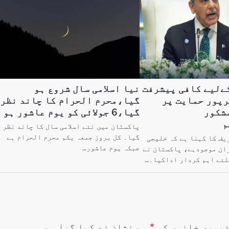
کےلیے کافی پیشرفت
نیا اسلامی سال شروع ہو
رپور حمایت پر
گیا،محرم الحرام کا چاند نظر ا
مشکور
گیا،6 جولائی کو یوم عاشور ہو گا
م
پاکستان میں نئے اسلامی سال کا چاند نظر ا
گیا۔ کل بروز جمعہ یکم محرم الحرام ہے
ف کا کہنا ہے کہ خلیجی
جبکہ یوم عاشور…
ان موجودہے، پاکستان نے
لئے اہم کردار اداکیا۔…
روری خانوں کو
*
سے نشان زد کیا گیا ہے