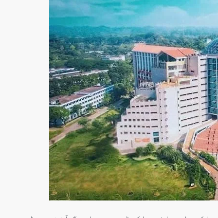
سنٹرل ایشیا
پاکستان،قازقستان،ازبک
روابط
اورتاجکستان کے درمیان
تجارت،سرمایہ کاری
اورعلاقائی روابط بڑھانے 
اتفاق
Editor
جولائی 25, 2026