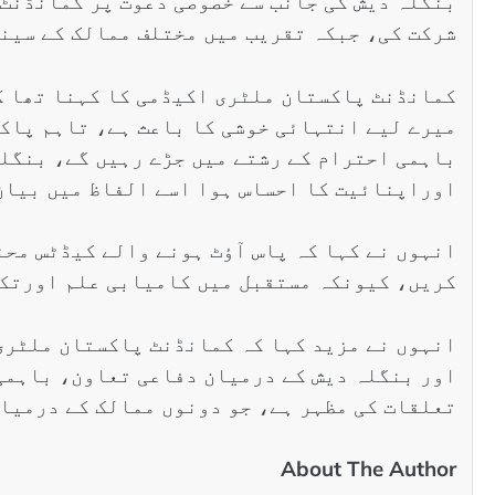
بنگلہ دیش کی جانب سے خصوصی دعوت پر کمانڈنٹ
شرکت کی، جبکہ تقریب میں مختلف ممالک کے سین
کمانڈنٹ پاکستان ملٹری اکیڈمی کا کہنا تھا ک
میرے لیے انتہائی خوشی کا باعث ہے، تاہم پاک
باہمی احترام کے رشتے میں جڑے رہیں گے، بنگلہ
اوراپنائیت کا احساس ہوا اسے الفاظ میں بیان
انہوں نے کہا کہ پاس آؤٹ ہونے والے کیڈٹس محن
کریں، کیونکہ مستقبل میں کامیابی علم اورتک
انہوں نے مزید کہا کہ کمانڈنٹ پاکستان ملٹری
اور بنگلہ دیش کے درمیان دفاعی تعاون، باہمی
تعلقات کی مظہر ہے، جو دونوں ممالک کے درمیا
About The Author