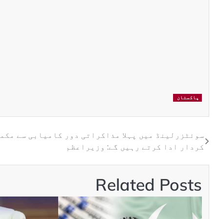
پاکستان
سوئٹزرلینڈ میں پہلا مذاکراتی دور کامیابی سے مکم
کردار ادا کرتے رہیں گے: وزیراعظم
Related Posts