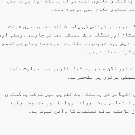
 پاکستان ملٹری اکیڈمی نے پاسنگ آؤٹ پریڈ میں
ئر عسکری حکام بھی موجود تھے۔
ہ نوجوان کیڈٹس کی پاسنگ آؤٹ تقریب میں شرکت
ستان اوربنگلہ دیش ہمیشہ بھائی چارے، دوستی اور
 دیش بہت خوبصورت ملک ہے اورمجھے یہاں جس خلوص
 کرنا ممکن نہیں۔
ت اور لگن سے جدید ٹیکنالوجی میں مہارت حاصل
نیکی برتری پر منحصرہے۔
 اکیڈمی کی پاسنگ آؤٹ تقریب میں شرکت پاکستان
 اعتماد، پیشہ ورانہ روابط اور مضبوط دوطرفہ
ن بڑھتے ہوئے تعلقات کا واضح ثبوت ہے۔