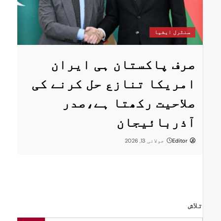
س
سنٹرل ایشیا
ستان
پ
صرف پاکستان ہی ایران
ا
امریکا تنازع حل کرنے کی
ت
صلاحیت رکھتا ہے،صدر
پر
ر
آذربائیجان
Editor
جولائی 13, 2026
تلاش