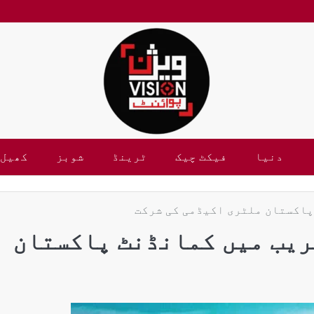
دنیا
فیکٹ چیک
ٹرینڈ
شوبز
کھیل
پاکستان ملٹری اکیڈمی کی شرکت
ریب میں کمانڈنٹ پاکستان