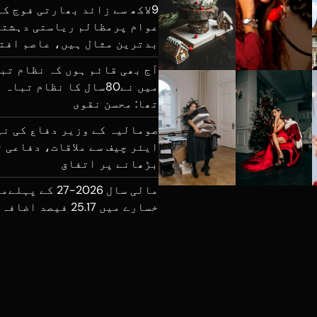
9لاکھ سے زائد بھارتی فوج ک
عوام پرمظالم ریاستی دہشتگ
بدترین مثال ہیں، عاصم افت
آج بھی قائم ہوں کہ نظام تب
میں نے80سال کا نظام تب
تھا: محسن نقوی
صومالیہ کے وزیر دفاع کی نی
ایئر چیف سے ملاقات، دفاعی 
بڑھانے پر اتفاق
مالی سال 2026-27 
خسارے میں 25.17 فیصد اضافہ