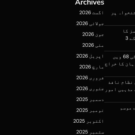
Archives
نخواہ پر
اگست 2026
جولائی 2026
ز کا
جون 2026
آپریشن، فتنۃ الہندوستان کے 3
مئی 2026
اپریل 2026
میجر طفیل شہید نشان حیدر کی 68 ویں
ہان کا خراج
مارچ 2026
فروری 2026
 نظام نافذ
جنوری 2026
 مذہبی امور
دسمبر 2025
ے موسم
نومبر 2025
اکتوبر 2025
ستمبر 2025