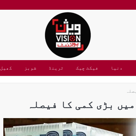
دنیا
فیکٹ چیک
ٹرینڈ
شوبز
کھیل
صلہ
یں بڑی کمی کا فیصلہ