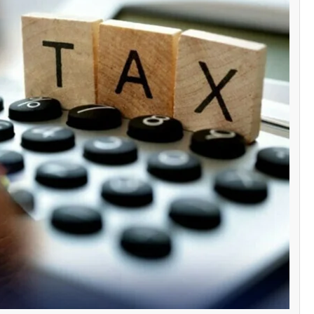
سنٹرل ایشیا
پاکستان تاجکستان
ٹرانزٹ اور علاقائی 
بڑھانے پر اتفاق
Editor
اپریل 29, 2026