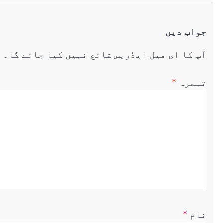
جواب دیں
آپ کا ای میل ایڈریس شائع نہیں کیا جائے گا۔
ض
تبصرہ
*
نام
*