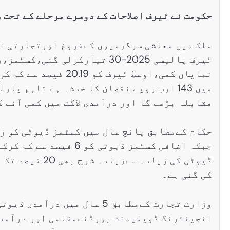
حکومت نے ٹیرف اصلاحات کے دوسرے مرحلے کے تحت 
ملک میں معاشی سرگرمیوں کےفروغ اورتجارتی نظ
ٹیرف پالیسی 2025-30 تیارکرلی
میں 143 ارب روپے نقصان کا خدشہ ہے تاہم 
مقابلہ بڑھے گا اور درآمدی لاگت میں کمی آئے گ
جبکہ اضافی کسٹمز ڈیوٹی
ڈیوٹی کی زیادہ
کی گئی ہے۔
انجینئرنگ ڈویلپمنٹ بورڈنےمقامی اور درآمدی