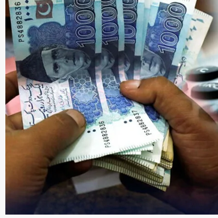
سنٹرل ایشیا
پاکستان،قازقستان،ازبک
روابط
اورتاجکستان کے درمیان
تجارت،سرمایہ کاری
اورعلاقائی روابط بڑھانے 
اتفاق
Editor
جولائی 25, 2026