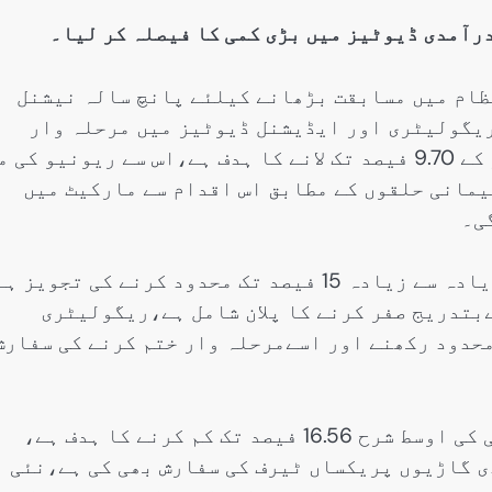
درآمدی ڈیوٹیز میں بڑی کمی کا فیصلہ کر لیا۔
ام میں مسابقت بڑھانے کیلئے پانچ سالہ نیشنل
 گئی،کسٹمز،ریگولیٹری اور ایڈیشنل ڈیوٹیز میں مرحلہ وار
نمایاں کمی،اوسط ٹیرف کو 20.19 فیصد سے کم کر کے 9.70 فیصد تک لانے کا ہدف ہے،اس سے ریونیو کی
پارلیمانی حلقوں کے مطابق اس اقدام سے مارکیٹ میں
ی۔
حکام کےمطابق پانچ سال میں کسٹمز ڈیوٹی کو زیادہ سے زیادہ 15 فیصد تک محدود کرنے کی تجویز
 کو 6 فیصد سے کم کرکےبتدریج صفر کرنے کا پلان شامل ہے،ریگولیٹری
 سےزیادہ شرح بھی 20 فیصد تک محدود رکھنے اور اسےمرحلہ وار ختم کرنے کی سفار
وزارت تجارت کےمطابق 5 سال میں درآمدی ڈیوٹی کی اوسط شرح 16.56 فیصد تک کم کرنے کا ہدف ہے،
 گاڑیوں پریکساں ٹیرف کی سفارش بھی کی ہے،نئی