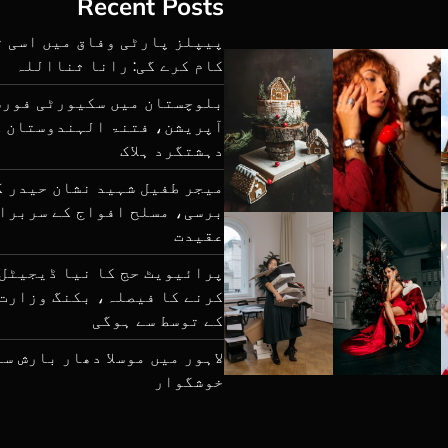
Recent Posts
پیپلز پارٹی وفاق میں اسی ت
کام کرے گی: رانا ثنااللہ
بلوچستان میں سکیورٹی فورس
دہشتگرد ہلاک
برسی، مسلح افواج کے سربرا
عقیدت
پرائیویٹ حج کا نیا ڈیجیٹل
کرنے کا فیصلہ، بکنگ وزارت
کے توسط سے ہوگی
لاہور میں موسلا دھار بارش س
خوشگوار