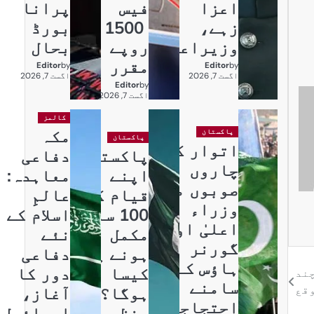
اعزا
فیس
پرانا
زہے،
1500
بورڈ
وزیراعظم
روپے
بحال
مقرر
Editor
by
Editor
by
اگست 7, 2026
اگست 7, 2026
Editor
by
اگست 7, 2026
کالمز
مکہ
پاکستان
پاکستان
اتوار کو
پاکستان
دفاعی
چاروں
اپنے
معاہدہ:
صوبوں میں
قیام کے
عالمِ
وزراء
100 سال
اسلام کے
اعلیٰ اور
مکمل
نئے
گورنر
ہونے پر
دفاعی
ہاؤس کے
کیسا
دور کا
چند
سامنے
وقع
ہوگا؟
آغاز،
احتجاجی
منظر
اسرائیل