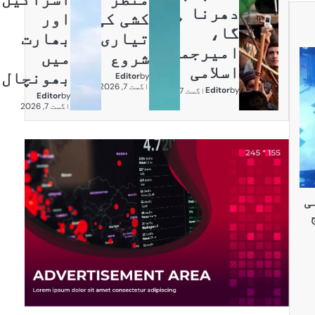
دھرنا ہو
کشی کی
اور
گا،
تیاری
بھارت
امیرجماعت
شروع
میں
اسلامی
بھونچال
Editor
by
اگست 7, 2026
Editor
by
اگست 7, 2026
Editor
by
اگست 7, 2026
ی