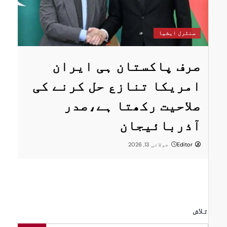
س
سنٹرل ایشیا
ستان
پ
صرف پاکستان ہی ایران
ا
امریکا تنازع حل کرنے کی
ت
صلاحیت رکھتا ہے،صدر
پر
ر
آذربائیجان
Editor
جولائی 13, 2026
تلاش