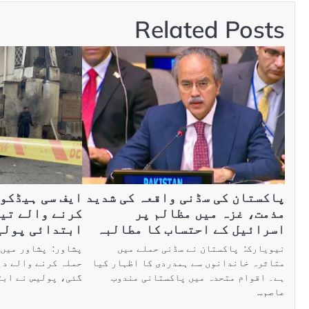
Related Posts
پاکستان کی سڈنی واقعہ کی شدید
ایف سی ہیڈکو
مذمت، غزہ میں مظالم پر
کرنے والے تی
اسرائیل کے احتساب کا مطالبہ
ابتدائی پولی
نیویارک: پاکستان نے سڈنی حملے میں
پشاور: پشاور میں 
متاثرہ خاندانوں سے ہمدردی کا اظہار کیا
حملہ کرنے والے دہ
ہے۔ اقوام متحدہ میں پاکستانی مندوب
گئی، پولیس نے اب
عاصم…