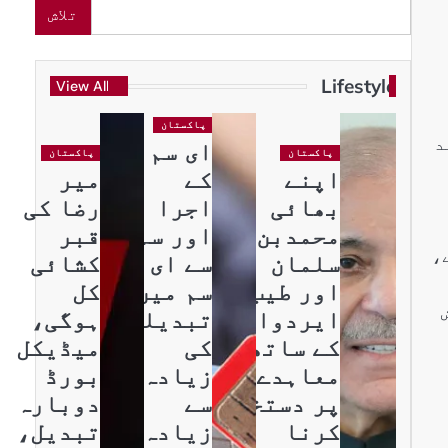
تلاش
Lifestyle
View All
پاکستان
 مد
ای سم
پاکستان
پاکستان
اپنے
کے
میر
بھائی
اجرا
رضا کی
محمدبن
اور سم
قبر
 ہے،
سلمان
سے ای
کشائی
اور طیب
سم میں
کل
ش
ایردوان
تبدیلی
ہوگی،
کے ساتھ
کی
میڈیکل
معاہدے
زیادہ
بورڈ
پر دستخط
سے
دوبارہ
کرنا
زیادہ
تبدیل،