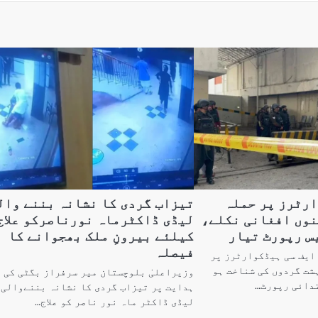
ارٹرز پر حملہ
تیزاب گردی کا نشانہ بننے وال
نوں افغانی نکلے،
لیڈی ڈاکٹرماہ نورناصرکو علاج
س رپورٹ تیار
کیلئے بیرونِ ملک بھجوانے کا
فیصلہ
ایف سی ہیڈکوارٹرز پر
شت گردوں کی شناخت ہو
وزیراعلیٰ بلوچستان میر سرفراز بگٹی کی
تدائی رپورٹ…
ہدایت پر تیزاب گردی کا نشانہ بننےوالی
لیڈی ڈاکٹر ماہ نور ناصر کو علاج…