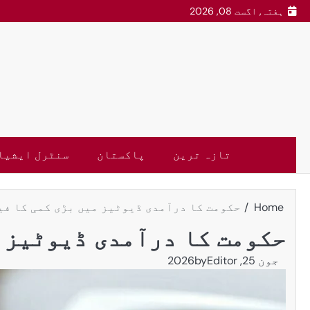
ہفتہ, اگست 08, 2026
تازہ ترین
پاکستان
سنٹرل ایشیا
Home
حکومت کا درآمدی ڈیوٹیز میں بڑی کمی کا فی
حکومت کا درآمدی ڈیوٹیز م
جون 25, 2026
Editor
by