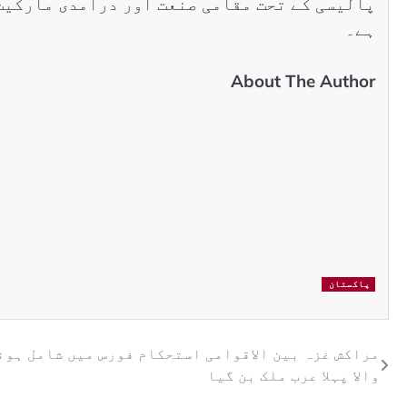
پالیسی کے تحت مقامی صنعت اور درآمدی مارکیٹ
ہے۔
About The Author
پاکستان
مراکش غزہ بین الاقوامی استحکام فورس میں شامل ہون
والا پہلا عرب ملک بن گیا