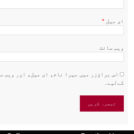
ای میل
*
ویب‌ سائٹ
اس براؤزر میں میرا نام، ای میل، اور ویب س
کےلیے۔