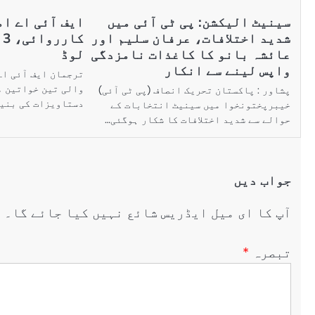
سینیٹ الیکشن: پی ٹی آئی میں
ایف آئی اے ا
شدید اختلافات، عرفان سلیم اور
ک
عائشہ بانو کا کاغذات نامزدگی
لوڈ
واپس لینے سے انکار
ترجمان ایف آئی ا
والی تین خواتین 
پشاور : پاکستان تحریک انصاف (پی ٹی آئی)
دستاویزات کی بنیا
خیبرپختونخوا میں سینیٹ انتخابات کے
حوالے سے شدید اختلافات کا شکار ہوگئی…
جواب دیں
آپ کا ای میل ایڈریس شائع نہیں کیا جائے گا۔
ض
تبصرہ
*