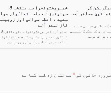
میگریشن کی
خیبرپختونخوا سے منتخب 8
ارروائی، 3 خواتین مسافر آف
سینیٹرز نے حلف اٹھالیا، مرا
سعید ، اعظم سواتی اور روبینہ
ناز نہیں آئے
ے کے مطابق جرمنی جانے
مسافروں کومشکوک تعلیمی
اسلام آباد: خیبرپختونخوا سے نو منتخب 8
د پر آف لوڈ…
اراکین نے سینیٹ رکنیت کا حلف اٹھا لیا۔
مراد سعید، اعظم سواتی اور روبینہ…
روری خانوں کو
*
سے نشان زد کیا گیا ہے