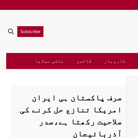
Subscribe
کاروبار
کالمز
ملٹی میڈیا
سنٹرل ایشیا
س
ستان
صرف پاکستان ہی ایران
پ
امریکا تنازع حل کرنے کی
ا
صلاحیت رکھتا ہے،صدر
ت
پر
آذربائیجان
ر