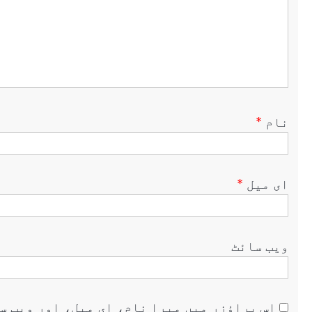
نام
*
ای میل
*
ویب‌ سائٹ
اس براؤزر میں میرا نام، ای میل، اور ویب س