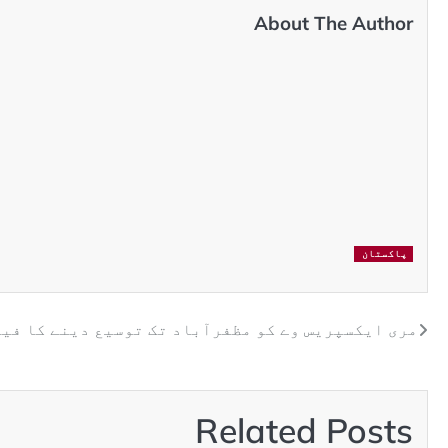
About The Author
پاکستان
مری ایکسپریس وے کو مظفرآباد تک توسیع دینے کا فی
Related Posts