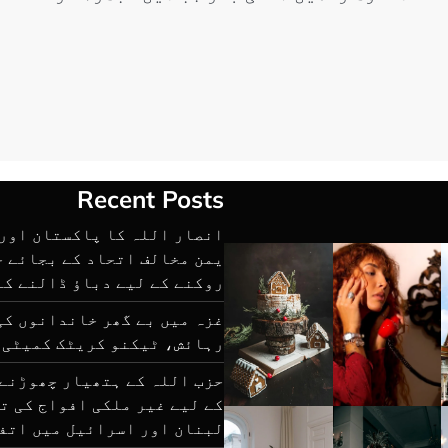
Recent Posts
انصار اللہ کا پاکستان اور 
یمن مخالف اتحاد کے بجائے 
روکنے کے لیے دباؤ ڈالنے کا
غزہ میں بے گھر خاندانوں کی
رہائش، ٹیکنو کریٹک کمیٹی 
حزب اللہ کے ہتھیار چھوڑنے 
کے لیے غیر ملکی افواج کی ت
لبنان اور اسرائیل میں اتف