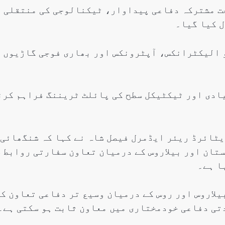
202 کے روڈ میپ کے تحت مشترکہ دفاعی پیداوار، ٹیکنالوجی کی منتقلی
اتفاق
ل کیا گیا۔
Editor
جولائی 25, 2026
جدید ڈرونز (UAVs)، مائیکرو الیکٹرانکس، آپٹرونکس اور بھاری فوجی گاڑیوں
یادی اور ٹیکٹیکل سطح کی پائلٹ ٹریننگ فراہم کرن
یٹائرڈ ریئر ایڈمرل فیصل شاہ نے کہا کہ شنگھائی
 کے بعد پاکستان اور بیلاروس کے درمیان تعاون سفارتی روابط 
ا ہے۔
یلاروس اور روس کے درمیان وسیع تر دفاعی تعاون ک
دتی دفاعی خودمختاری میں معاون ثابت ہو سکتی ہے۔