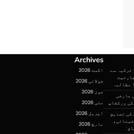
Archives
ترکیہ سے
اگست 2026
جارحیت
جولائی 2026
 مطالبہ
جون 2026
 عارضی
مئی 2026
کی ورکشاپ
اپریل 2026
کی تصدیق
عیناتی،
مارچ 2026
اق