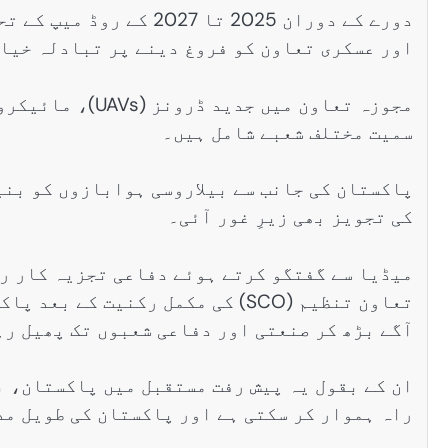
دورے کے دوران 2025 تا 7
اور عسکری تعاون کو فروغ دینے پر تبادلہ خیا
مجوزہ تعاون میں 
سمیت مختلف شعبے شامل ہیں۔
پاکستان کی جانب سے بیلاروسی ہوابازوں کو بن
کی تجویز بھی زیرِ غور آئی۔
میڈیا سے گفتگو کرتے ہوئے دفاعی تجزیہ کار ر
تعاون تنظیم (SCO) کی مکمل رکنیت
آگے بڑھ کر صنعتی اور دفاعی شعبوں تک پھیل رہ
ان کے بقول یہ پیش رفت مستقبل میں پاکستان، ب
راہ ہموار کر سکتی ہے اور پاکستان کی طویل م