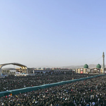
سنٹرل ایشیا
پاکستان،قازقستان،ازبک
روابط
اورتاجکستان کے درمیان
تجارت،سرمایہ کاری
اورعلاقائی روابط بڑھانے 
اتفاق
Editor
جولائی 25, 2026