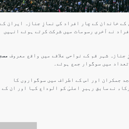
کے خاندان کے چار افراد کی نمازِ جنازہ ایران کے
فراد نے آخری رسومات میں شرکت کرتے ہوئے انہیں
 جنازہ شہر قم کے نواحی علاقے میں واقع معروف
مسج
تعداد میں سوگوار جمع ہوئے۔
جد جمکران اور اس کے اطراف میں سوگواروں کا
اء نے سابق رہبرِ اعلیٰ کو الوداع کہا اور ان کے