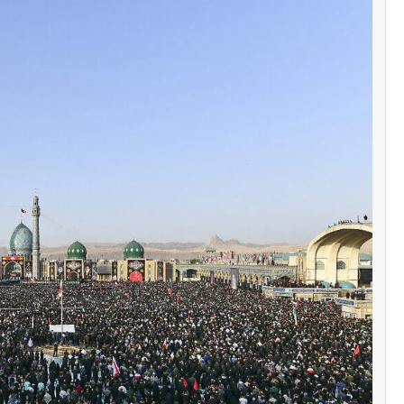
سنٹرل ایشیا
پاکستان تاجکستان
ٹرانزٹ اور علاقائی 
بڑھانے پر اتفاق
Editor
اپریل 29, 2026