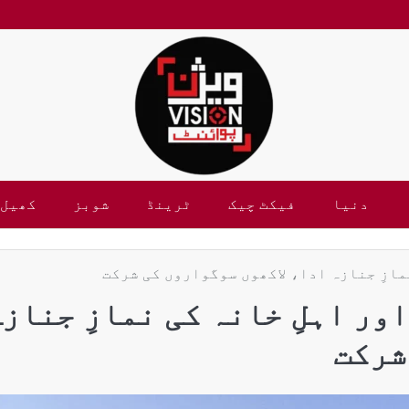
دنیا
فیکٹ چیک
ٹرینڈ
شوبز
کھیل
مازِ جنازہ ادا، لاکھوں سوگواروں کی شرکت
ور اہلِ خانہ کی نمازِ جناز
شرکت