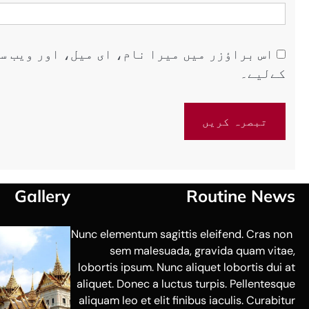
اس براؤزر میں میرا نام، ای میل، اور ویب س
کےلیے۔
Gallery
Routine News
Nunc elementum sagittis eleifend. Cras non
sem malesuada, gravida quam vitae,
lobortis ipsum. Nunc aliquet lobortis dui at
aliquet. Donec a luctus turpis. Pellentesque
aliquam leo et elit finibus iaculis. Curabitur