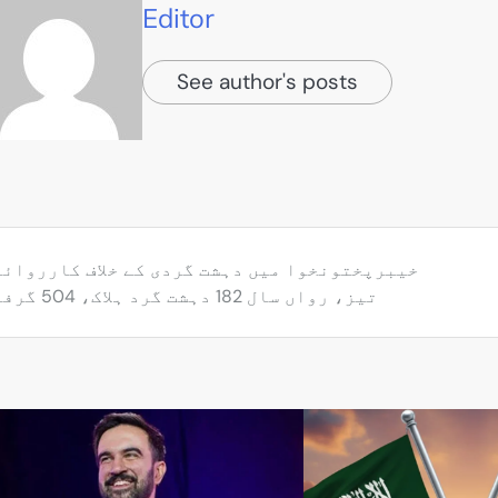
Editor
See author's posts
خیبرپختونخوا میں دہشت گردی کے خلاف کارروائی
تیز، رواں سال 182 دہشت گرد ہلاک، 504 گرفتار