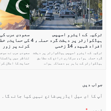
ترکیہ کے ایئرو اسپیس
سعودی عرب کی
ہیڈکوارٹر پر دہشت گرد حملہ، 4
کی حمایت، خطے
افراد شہید، 14 زخمی
کرنے پر زور
ترکیہ کے ایئرو اسپیس ہیڈکوارٹر پر دہشت
سعودی عرب نے موجو
گرد حملہ ہوا،، سرکاری ذرائع کے مطابق
تناظر میں پاکستان
ہیڈکوارٹر کے باہر بم دھماکہ ہوا…
حمایت کا اعلان کر
جواب دیں
آپ کا ای میل ایڈریس شائع نہیں کیا جائے گا۔
ض
تبصرہ
*