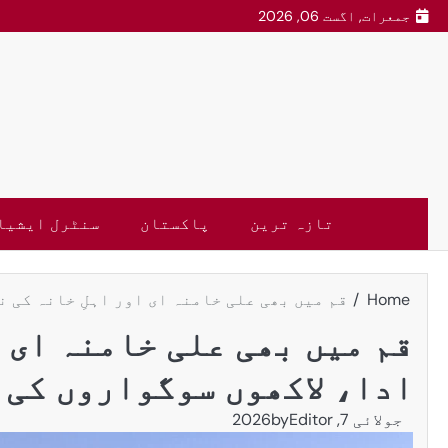
جمعرات, اگست 06, 2026
تازہ ترین
پاکستان
سنٹرل ایشیا
Home
قم میں بھی علی خامنہ ای اور اہلِ خانہ کی ن
قم میں بھی علی خامنہ ای ا
ادا، لاکھوں سوگواروں کی 
جولائی 7, 2026
Editor
by