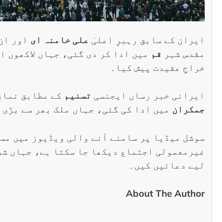
ایران کے سابق رہبرِ اعلیٰ
علی خامنہ ای
اور ان 
مقدس شہر
قم
میں ادا کر دی گئی، جہاں لاکھوں ا
خراجِ عقیدت پیش کیا۔
ایرانی خبر رساں ایجنسی
تسنیم
کے مطابق نمازِ
جمکران
میں ادا کی گئی، جہاں ملک بھر سے بڑی 
سوشل میڈیا پر سامنے آنے والی ویڈیوز میں مس
غیرمعمولی اجتماع دیکھا جا سکتا ہے، جہاں شرک
لیے دعائیں کیں۔
About The Author