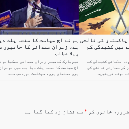
 پاکستان کی ثالثی
ہم نے آج سیاست کا صفحہ پلٹ دی
 میں کشیدگی کم
ہے، زہران ممدانی کا حامیوں س
پہلا خطاب
دہ علاقائی کشیدگی کے
نیویارک کےمیئر زہران ممدانی نےکہاہم ن
 کی سفارتی ثالثی کی
آج سیاست کا صفحہ پلٹ دیا ہے،میں نوجوان
تے ہوئے فریقین…
ہوں مسلمان ہوں، سوشلسٹ ہوں،سب سے…
روری خانوں کو
*
سے نشان زد کیا گیا ہے