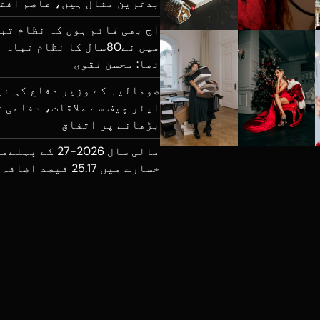
بدترین مثال ہیں، عاصم افت
آج بھی قائم ہوں کہ نظام تب
میں نے80سال کا نظام تب
تھا: محسن نقوی
صومالیہ کے وزیر دفاع کی نی
ایئر چیف سے ملاقات، دفاعی 
بڑھانے پر اتفاق
مالی سال 2026-27 
خسارے میں 25.17 فیصد اضافہ