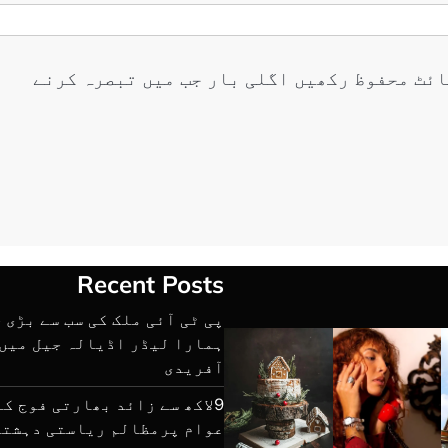
ائٹ محفوظ رکھیں اگلی بار جب میں تبصرہ کرنے
Recent Posts
پی ٹی آئی ملک کی سب سے بڑی 
ہمارا لیڈر اڈیالہ جیل میں 
آفریدی
9لاکھ سے زائد بھارتی فوج ک
عوام پرمظالم ریاستی دہشتگ