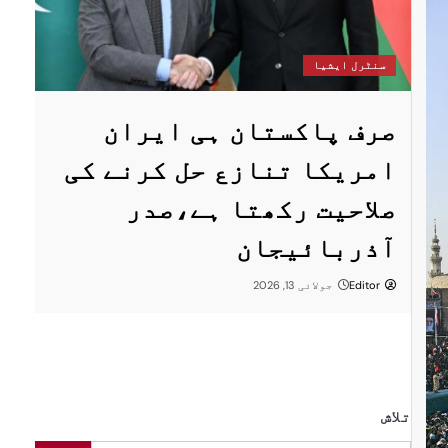
س
سنٹرل ایشیا
ستان
پ
صرف پاکستان ہی ایران
ا
امریکا تنازع حل کرنے کی
ت
صلاحیت رکھتا ہے،صدر
پر
ر
آذربائیجان
Editor
جولائی 13, 2026
تلاش