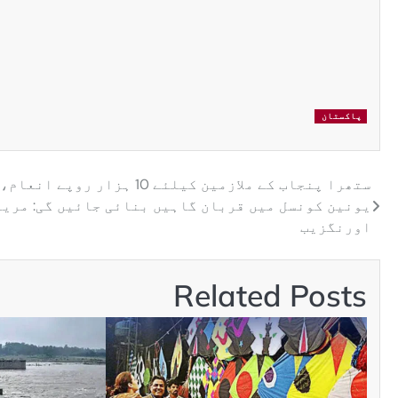
پاکستان
ستھرا پنجاب کے ملازمین کیلئے 10 ہزار روپے انع
یونین کونسل میں قربان گاہیں بنائی جائیں گی: مریم
اورنگزیب
Related Posts