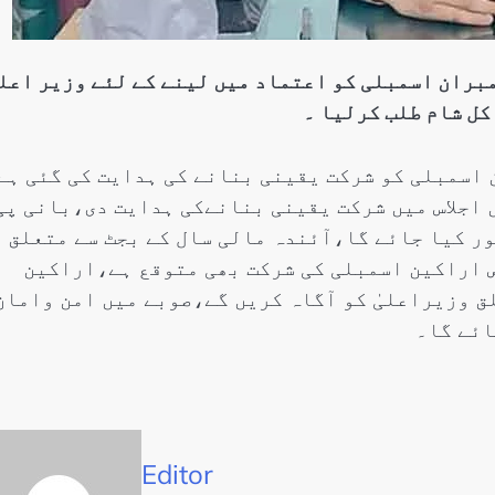
مبران اسمبلی کو اعتماد میں لینے کے لئے وزیر اعل
کل شام طلب کرلیا ۔
ن اسمبلی کو شرکت یقینی بنانے کی ہدایت کی گئی ہے
 اجلاس میں شرکت یقینی بنانےکی ہدایت دی،بانی پی
ور کیا جائے گا،آئندہ مالی سال کے بجٹ سے متعلق
 اراکین اسمبلی کی شرکت بھی متوقع ہے،اراکین
ق وزیراعلیٰ کو آگاہ کریں گے،صوبے میں امن وامان
ائے گا۔
Editor