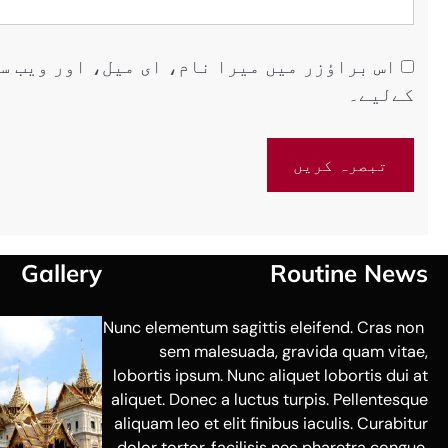
اس براؤزر میں میرا نام، ای میل، اور ویب س
کےلیے۔
Gallery
Routine News
Nunc elementum sagittis eleifend. Cras non
sem malesuada, gravida quam vitae,
lobortis ipsum. Nunc aliquet lobortis dui at
aliquet. Donec a luctus turpis. Pellentesque
aliquam leo et elit finibus iaculis. Curabitur
dolor tortor, facilisis nec pharetra congue,