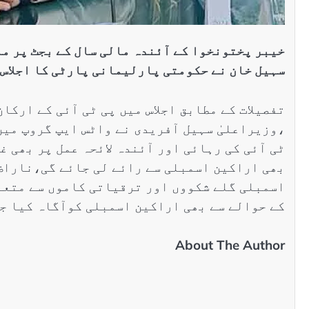
خیبر پختونخوا کے آئندہ مالی سال کے بجٹ پر م
سہیل خان نے حکومتی پارلیمانی پارٹی کا اجلاس 
تفصیلات کے مطابق اجلاس میں پی ٹی آئی کے ارکا
،وزیراعلیٰ سہیل آفریدی نے واٹس ایپ گروپ میں
ٹی آئی کی رہائی اور آئندہ لائحہ عمل پر بھی غ
بھی اراکین اسمبلی سے رائے لی جائے گی،ناراض
اسمبلی گلے شکووں اور ترقیاتی کاموں سے متعل
کے حوالے سے بھی اراکین اسمبلی کوآگاہ کیا ج
About The Author