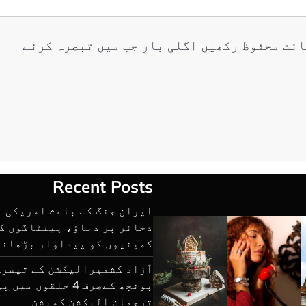
ائٹ محفوظ رکھیں اگلی بار جب میں تبصرہ کرنے
Recent Posts
ایران جنگ کے باعث امریکی 
ذخائر پر دباؤ، پینٹاگون ک
کمپنیوں کو پیداوار بڑھانے
آزاد کشمیرالیکشن کے تیسرے
پونچھ کےصرف 4 حلقوں
ترجمان الیکشن کمیشن