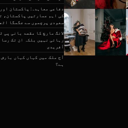
دفاعی معاہدہ: پاکستان اور 
کی اہم عمارتیں پاکستان، ت
سعودی پرچموں سے جگمگا اٹھ
لانگ مارچ کا مقصد بانی پی ٹ
رہائی نہیں بلکہ ان تک رسائ
آفریدی
آج ملک میں کہاں کہاں بارش 
ہے؟