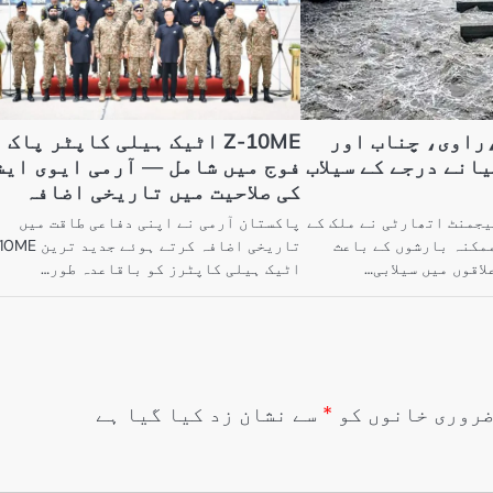
راوی، چناب اور
Z-10ME اٹیک ہیلی کاپٹر پاک
انے درجے کے سیلاب
فوج میں شامل — آرمی ایوی ایش
کی صلاحیت میں تاریخی اضافہ
جمنٹ اتھارٹی نے ملک کے
پاکستان آرمی نے اپنی دفاعی طاقت میں
ممکنہ بارشوں کے باعث
تاریخی اضافہ کرتے ہوئے جدی
اقوں میں سیلابی…
اٹیک ہیلی کاپٹرز کو باقاعدہ طور…
روری خانوں کو
*
سے نشان زد کیا گیا ہے