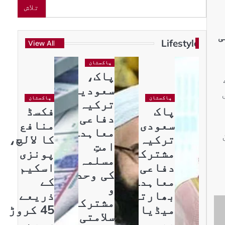
تلاش
ی
Lifestyle
View All
پاکستان
پاک،
سعودیہ،
پاکستان
پاکستان
ترکیہ
پاک
فکسڈ
دفاعی
سعودی
منافع
معاہدہ
ترکیہ
کا لالچ،
امتِ
مشترکہ
پونزی
مسلمہ
دفاعی
اسکیم
کی وحدت
معاہدہ،
کے
و
بھارتی
ذریعے
مشترکہ
میڈیا
45 کروڑ
سلامتی
بھی
روپے