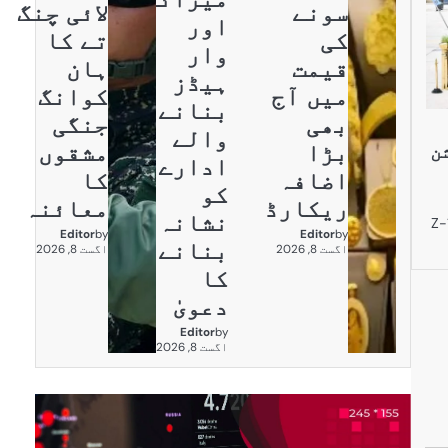
سونے
لائی چنگ
اور
کی
تے کا
وار
قیمت
ہان
ہیڈز
میں آج
کوانگ
بنانے
بھی
جنگی
والے
بڑا
مشقوں
ن
ادارے
اضافہ
کا
کو
ریکارڈ
معائنہ
نشانہ
د ترین Z-10ME
Editor
by
Editor
by
بنانے
اگست 8, 2026
اگست 8, 2026
کا
دعویٰ
Editor
by
اگست 8, 2026