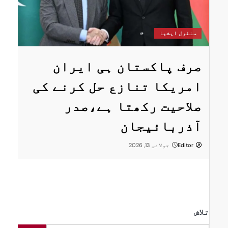
س
سنٹرل ایشیا
ستان
پ
صرف پاکستان ہی ایران
ا
امریکا تنازع حل کرنے کی
ت
صلاحیت رکھتا ہے،صدر
پر
ر
آذربائیجان
Editor
جولائی 13, 2026
تلاش