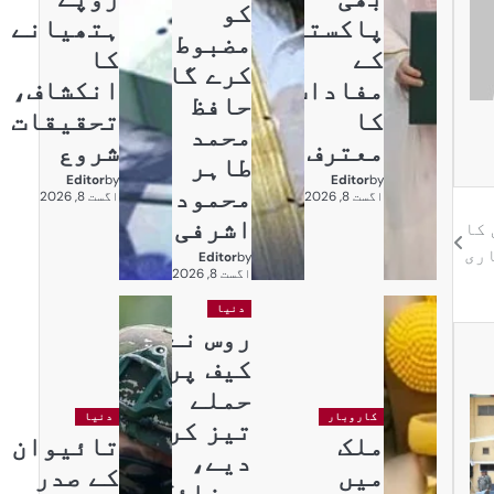
کو
پاکستان
ہتھیانے
مضبوط
کے
کا
کرے گا:
مفادات
انکشاف،
حافظ
کا
تحقیقات
محمد
معترف
شروع
طاہر
Editor
by
Editor
by
محمود
اگست 8, 2026
اگست 8, 2026
اشرفی
 کا
ری
Editor
by
اگست 8, 2026
دنیا
روس نے
کیف پر
حملے
کاروبار
دنیا
تیز کر
ملک
تائیوان
دیے،
میں
کے صدر
میزائل