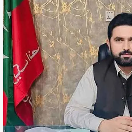
سنٹرل ایشیا
پاکستان،قازقستان،ازبک
روابط
اورتاجکستان کے درمیان
تجارت،سرمایہ کاری
اورعلاقائی روابط بڑھانے 
اتفاق
Editor
جولائی 25, 2026