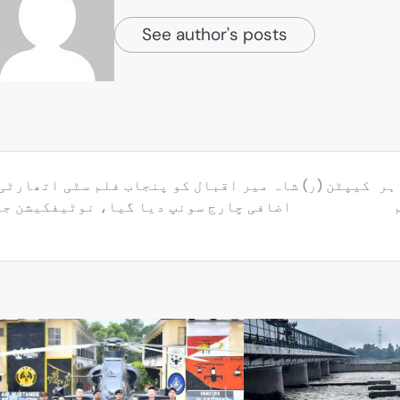
See author's posts
ام، ہر
کیپٹن (ر) شاہ میر اقبال کو پنجاب فلم سٹی اتھارٹی
اضافی چارج سونپ دیا گیا، نوٹیفکیشن جا