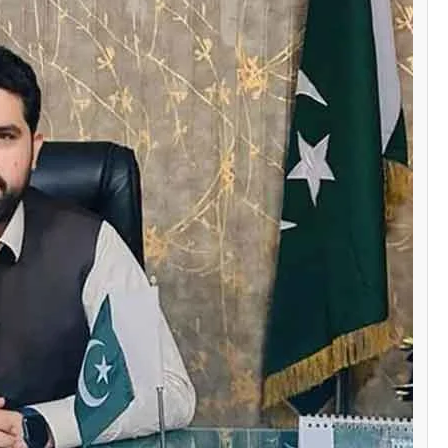
سنٹرل ایشیا
پاکستان تاجکستان
ٹرانزٹ اور علاقائی 
بڑھانے پر اتفاق
Editor
اپریل 29, 2026