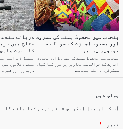
پنجاب میں محفوظ بسنت کی مشروط
دریائے سندھ،
اور محدود اجازت کے حوالے سے
ستلج میں درمی
تجاویز پرغور
کا الرٹ جاری
پنجاب میں محفوظ بسنت کی مشروط اور محدود
نیشنل ڈیزاسٹر منی
اجازت کے حوالے سے تجاویز پر غور کیا گیا۔
متعدد علاقوں میں 
سیکرٹری داخلہ پنجاب…
دریاؤں اور شہری عل
جواب دیں
آپ کا ای میل ایڈریس شائع نہیں کیا جائے گا۔
ض
تبصرہ
*