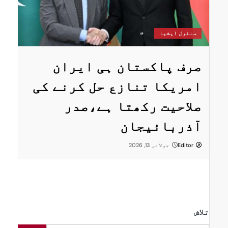
س
سنٹرل ایشیا
ستان
پ
صرف پاکستان ہی ایران
ا
امریکا تنازع حل کرنے کی
ت
صلاحیت رکھتا ہے،صدر
پر
ر
آذربائیجان
Editor
جولائی 13, 2026
تلاش