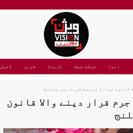
دنیا
فیکٹ چیک
ٹرینڈ
شوبز
کھیل
و جرم قرار دینے والا قانون
لنج