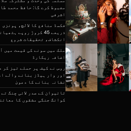
مسلمہ کی وحدت و مشترکہ سلام
مضبوط کرے گا: حافظ محمد طا
اشرفی
فکسڈ منافع کا لالچ، پونزی 
ذریعے 45 کروڑ روپے ہتھیا
انکشاف، تحقیقات شروع
ملک میں سونے کی قیمت میں آ
اضافہ ریکارڈ
روس نے کیف پر حملے تیز کر 
اور وار ہیڈز بنانے والے اد
نشانہ بنانے کا دعویٰ
تائیوان کے صدر لائی چنگ تے 
کوانگ جنگی مشقوں کا معائن