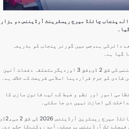
والے پنجاب چائلڈ میرج ریسٹرینٹ آرڈیننس دو ہزار
گیا۔
ے دائرکی ہے،جس میں گورنر پنجاب کو بذریعہ
 گیا ہے۔
درخواست گزار نے مؤقف اختیار کیا ہےکہ آرڈیننس کی شق 2 ڈی،شق 3 اوردیگرمتعلقہ دفعات آئین
امی امور اور نظم و ضبط کے لیے قانون سازی کا
داخلت کی اجازت نہیں دی جا سکتی۔
درخواست میں استدعا کی گئی کہ عدالت پنجاب چائلڈ میرج ریسٹرین آرڈیننس 2026 کی 
فیصلے تک آرڈیننس پرعملدرآمد روکنےکا حکم دے۔