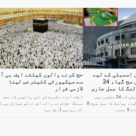
 اسمبلی کے لیے
حج کرنے والوں کیلئے ایف بی آ
انتخابی دنگل سج گیا، 24
سے سیکیورٹی کلیئرنس لینا
نگ کا عمل جاری
لازمی قرار
گلگت بلتستان اسمبلی کے 24 حلقوں میں
اسلام آباد: حکومت کی نئی پالیسی کے تحت
انتخابی دنگل سج گیا، پولنگ کا عمل صبح 8
مہنگا حج کرنے والے افراد کو فیڈرل بورڈ
جے…
آف ریونیو (ایف بی…