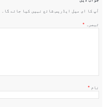
آپ کا ای میل ایڈریس شائع نہیں کیا جائے گا۔
ض
تبصرہ
*
نام
*