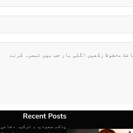
ائٹ محفوظ رکھیں اگلی بار جب میں تبصرہ کرنے
Recent Posts
پاک، سعودیہ، ترکیہ دفاعی م