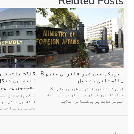
Related Posts
امریکہ میں غیر قانونی مقیم 8
گلگت بلتستان
پاکستانی بے دخل
نشستوں پر پول
امریکہ نے غیر قانونی طور پر مقیم 8
پاکستانیوں کو ڈی پورٹ کر دیا۔۔۔ ایک
خصوصی فلائٹ پر پاکستانی اسلام…
بجے شروع ہوا جو شام 5 ب
جواب دیں