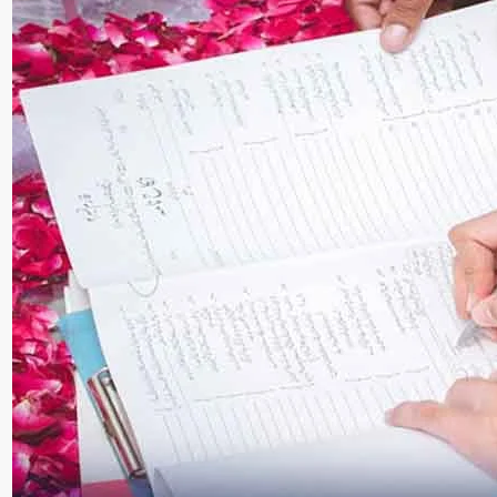
سنٹرل ایشیا
پاکستان،قازقستان،ازبک
روابط
اورتاجکستان کے درمیان
تجارت،سرمایہ کاری
اورعلاقائی روابط بڑھانے 
اتفاق
Editor
جولائی 25, 2026