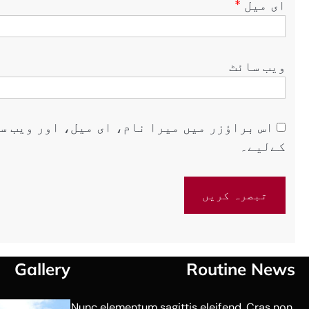
ای میل
*
ویب‌ سائٹ
اس براؤزر میں میرا نام، ای میل، اور ویب س
کےلیے۔
Gallery
Routine News
Nunc elementum sagittis eleifend. Cras non