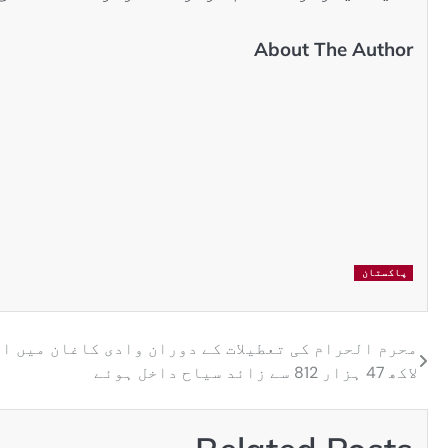
About The Author
پاکستان
محرم الحرام کی تعطیلات کے دوران وادی کاغان میں ا
لاکھ 47 ہزار 812 سے زائد سیاح داخل ہوئے