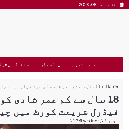
ہفتہ, اگست 08, 2026
تازہ ترین
پاکستان
سنٹرل ایشیا
Home
18 سال سے کم عمر شادی کو جرم قرار دینے والا قانون فیڈرل شریعت کورٹ میں چیلنج
18 سال سے کم عمر شادی ک
فیڈرل شریعت کورٹ میں چی
جون 27, 2026
Editor
by