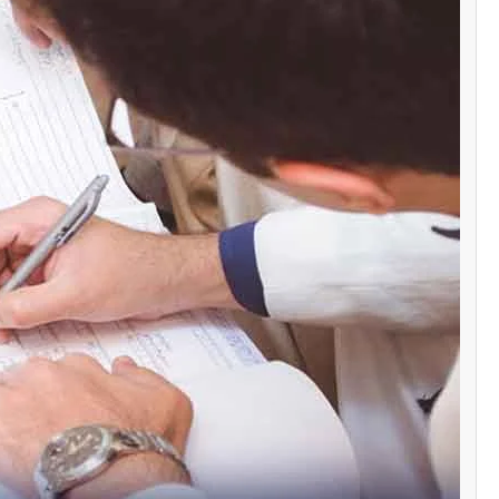
سنٹرل ایشیا
پاکستان تاجکستان
ٹرانزٹ اور علاقائی 
بڑھانے پر اتفاق
Editor
اپریل 29, 2026