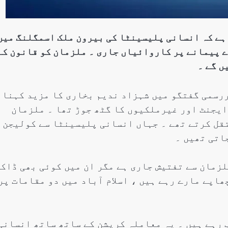
ہے کہ انسانی پلیسینٹا کی بیرون ملک اسمگلنگ میں
ڑے پیمانے پر کاروائیاں جاری ۔ ملزمان کو قانون کے
ں گے ۔
رسمی گفتگو میں شہزاد ندیم بخاری کا مزید کہنا
ایجنٹ اور غیرملکیوں کا گٹھ جوڑ تھا ۔ ملزمان
قل کرتے تھے ۔ جہاں انسانی پلیسینٹا سے کولیجن
اتی تھیں ۔
لزمان سے تفتیش جاری ہے مگر ان میں کوئی بھی ڈاک
ھاپے مارے رہے ہیں ، اسلام آباد میں دو مقامات پر
 رہے ہیں ۔ یہ معاملہ کرپشن کے ساتھ ساتھ انسانی