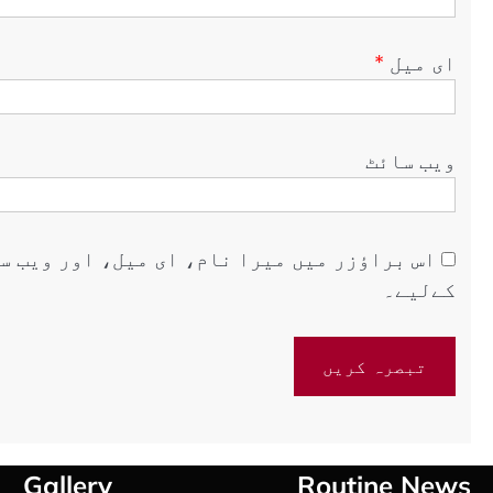
ای میل
*
ویب‌ سائٹ
اس براؤزر میں میرا نام، ای میل، اور ویب س
کےلیے۔
Gallery
Routine News