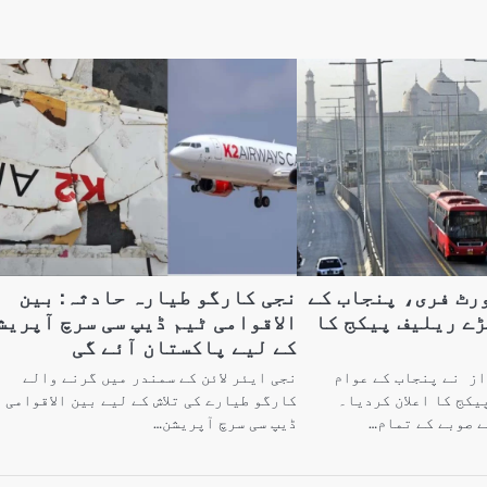
رٹ فری، پنجاب کے
نجی کارگو طیارہ حادثہ: بین
ڑے ریلیف پیکج کا
الاقوامی ٹیم ڈیپ سی سرچ آپریش
کے لیے پاکستان آئے گی
از نے پنجاب کے عوام
نجی ایئر لائن کے سمندر میں گرنے والے
یکج کا اعلان کردیا۔
کارگو طیارے کی تلاش کے لیے بین الاقوامی
ے صوبے کے تمام…
ڈیپ سی سرچ آپریشن…