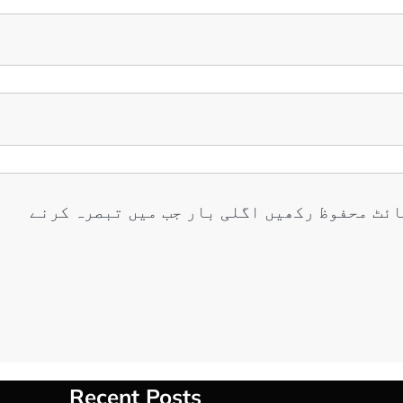
ائٹ محفوظ رکھیں اگلی بار جب میں تبصرہ کرنے
Recent Posts