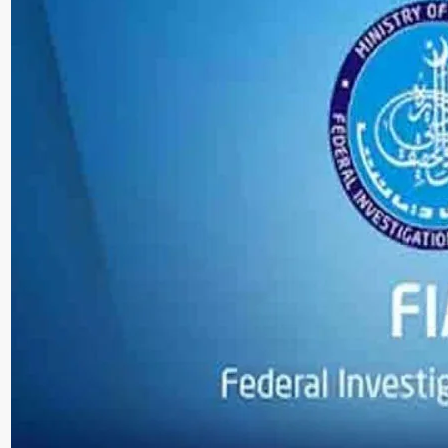
سنٹرل ایشیا
ن،ازبکستان
صرف پاکستان ہی ایران
درمیان
امریکا تنازع حل کرنے 
ری
صلاحیت رکھتا ہے،صدر
 بڑھانے پر
آذربائیجان
Editor
جولائی 13, 2026