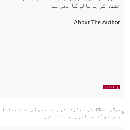
تقدس کی پامالی کا بھی ہے
About The Author
پاکستان
سرگودھا:14سال کے لڑکے کو زندہ دفن کرنے کا معاملہ
ملزمان کا جسمانی ریمانڈ منظور