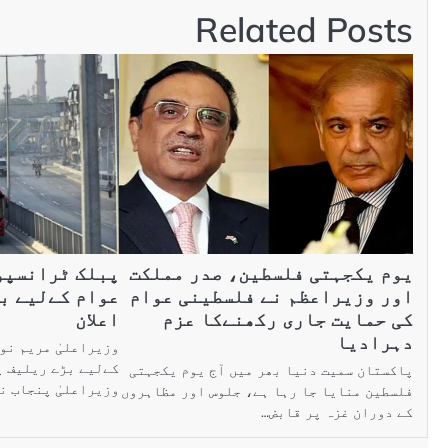
Related Posts
یوم یکجہتی فلسطین، صدر مملکت
پبلک ٹرانسپو
اور وزیراعظم نے فلسطینی عوام
عوام کےلیے ب
کی حمایت جاری رکھنےکا عزم
اعلان
دہرادیا
وزیراعلیٰ مریم نو
کےلیے بڑے ریلیف پ
پاکستان سمیت دنیا بھر میں آج یوم یکجہتی
وزیراعلیٰ پنجاب ن
فلسطین منایا جا رہا ہے، جلوس اور مظاہروں
کے دوران غزہ پر قابض…