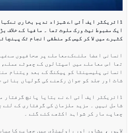
ڈائریکٹر ایف آئی اے شہزاد ندیم بخاری نےکہا 
ایک مضبوط نیٹ ورک ملوث تھا ۔ مافیا کے خلاف ب
کٹہرے میں لا کر کیس کو منطقی انجام تک پہنچائی
انسانی اعضا ملنےکےمعاملے پر صحافیوں سےغیر
تھا اس معاملے میں اسپتالوں کے چھوٹے عملے، 
انسانی پلیسینٹا کو پیکنگ کے بعد ویتنام منت
شاٹ اور جلد کو جوان رکھنے کی گولیاں بنائی ج
ڈائریکٹر ایف آئی اے نے بتایا پانچ گرفتار م
شامل نہیں ۔ مزید ملزمان کی گرفتاری کے لئے چ
چھاپے مار کر شواہد اکٹھے کئے گئے ۔
لاہور ، پشاور اور راولپنڈی میں چھاپے کامیاب