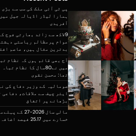
پی ٹی آئی ملک کی سب سے بڑی 
ہمارا لیڈر اڈیالہ جیل میں 
آفریدی
9لاکھ سے زائد بھارتی فوج ک
عوام پرمظالم ریاستی دہشتگ
بدترین مثال ہیں، عاصم افت
آج بھی قائم ہوں کہ نظام تب
میں نے80سال کا نظام تب
تھا: محسن نقوی
صومالیہ کے وزیر دفاع کی نی
ایئر چیف سے ملاقات، دفاعی 
بڑھانے پر اتفاق
مالی سال 2026-27 
خسارے میں 25.17 فیصد اضافہ