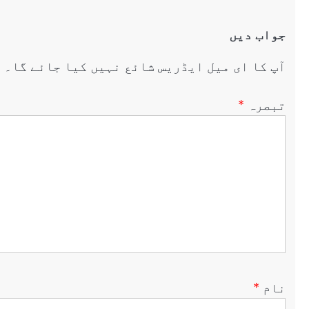
جواب دیں
آپ کا ای میل ایڈریس شائع نہیں کیا جائے گا۔
ض
تبصرہ
*
نام
*