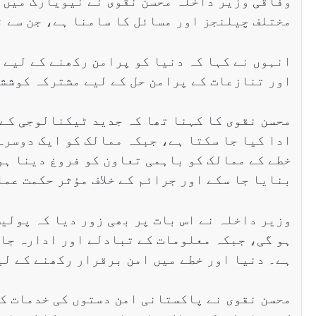
وفاقی وزیر داخلہ محسن نقوی نے نیویارک میں س
مختلف چیلنجز اور مسائل کا سامنا ہے، جن سے ن
انہوں نے کہا کہ دنیا کو پرامن رکھنے کے لیے م
اور تنازعات کے پرامن حل کے لیے مشترکہ کوششی
محسن نقوی کا کہنا تھا کہ جدید ٹیکنالوجی کے 
ادا کیا جا سکتا ہے، جبکہ ممالک کو ایک دوسرے
خطے کے ممالک کو باہمی تعاون کو فروغ دینا ہو
بنایا جا سکے اور جرائم کے خلاف مؤثر حکمت عمل
وزیر داخلہ نے اس بات پر بھی زور دیا کہ پولی
ہو گی، جبکہ معلومات کے تبادلے اور ادارہ جات
ہے۔ دنیا اور خطے میں امن برقرار رکھنے کے لی
محسن نقوی نے پاکستانی امن دستوں کی خدمات کو