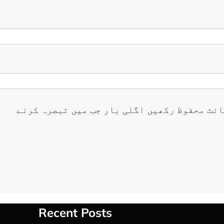
ائٹ محفوظ رکھیں اگلی بار جب میں تبصرہ کرنے
Recent Posts