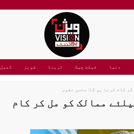
دنیا
فیکٹ چیک
ٹرینڈ
شوبز
کھیل
ر کام کرنا ہو گا: محسن نقوی
لئے ممالک کو مل کر کام