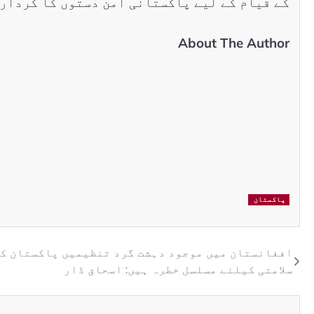
کے قیام کے لیے پاکستانی امن دستوں کا کردار
About The Author
پاکستان
افغانستان میں موجود دہشت گرد تنظیمیں پاکستان ک
سلامتی کیلئے مسلسل خطرہ ہیں: اسحاق ڈار