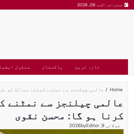
جمعرات, اگست 06, 2026
تازہ ترین
پاکستان
سنٹرل ایشیا
Home
عالمی چیلنجز سے نمٹنے کیلئے ممالک کو مل ک
عالمی چیلنجز سے نمٹنے کی
کرنا ہو گا: محسن نقوی
جولائی 9, 2026
Editor
by