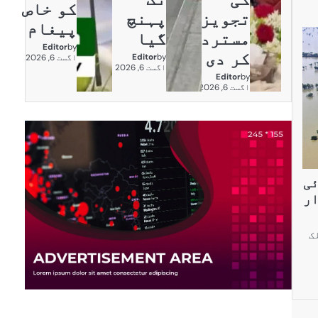
کو خاص
تجویز
پہنچ
پیغام
مسترد
گیا
Editor
by
کر دی
Editor
by
اگست 6, 2026
اگست 6, 2026
Editor
by
اگست 6, 2026
ئی
ار
ک