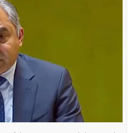
سنٹرل ایشیا
پاکستان تاجکستان
ٹرانزٹ اور علاقائی 
بڑھانے پر اتفاق
Editor
اپریل 29, 2026