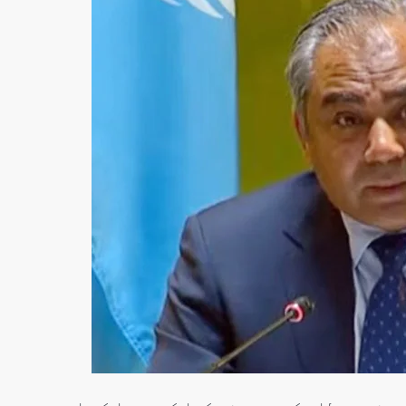
سنٹرل ایشیا
پاکستان،قازقستان،ازبک
روابط
اورتاجکستان کے درمیان
تجارت،سرمایہ کاری
اورعلاقائی روابط بڑھانے 
اتفاق
Editor
جولائی 25, 2026