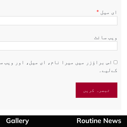
ای میل
*
ویب‌ سائٹ
اس براؤزر میں میرا نام، ای میل، اور ویب س
کےلیے۔
Gallery
Routine News