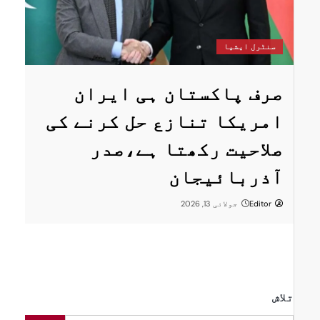
س
سنٹرل ایشیا
ستان
پ
صرف پاکستان ہی ایران
ا
امریکا تنازع حل کرنے کی
ت
صلاحیت رکھتا ہے،صدر
پر
ر
آذربائیجان
Editor
جولائی 13, 2026
تلاش