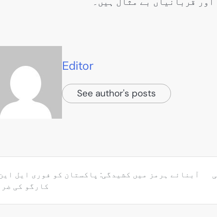
 اور قربانیاں بے مثال ہیں۔
Editor
See author's posts
ی
آبنائے ہرمز میں کشیدگی: پاکستان کو فوری ایل این
کارگو کی ضرو