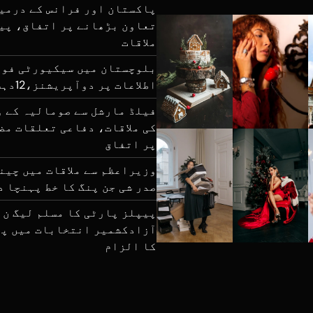
پاکستان اور فرانس کے درمی
تعاون بڑھانے پر اتفاق، پی
ملاقات
بلوچستان میں سیکیورٹی فور
اطلاعات پر دوآپریشنز،12دہشتگرد ہلاک
فیلڈ مارشل سے صومالیہ کے و
کی ملاقات، دفاعی تعلقات مض
پر اتفاق
وزیراعظم سے ملاقات میں چین
صدر شی جن پنگ کا خط پہنچا د
پیپلز پارٹی کا مسلم لیگ ن 
آزادکشمیر انتخابات میں پھ
کا الزام