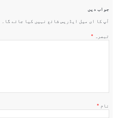
جواب دیں
آپ کا ای میل ایڈریس شائع نہیں کیا جائے گا۔
ض
تبصرہ
*
نام
*