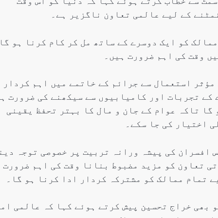
مٹ سے خطاب کرتے ہوئے کہا کہ دنیا کو اس وقت
مٹنے کے لیے عالمی تعاون ناگزیر ہے۔
مالک کو ایک دوسرے کے ساتھ مل کر کام کرنا ہو گا
ں وقت کی اہم ضرورت ہیں۔
مؤثر استعمال سے جرائم کے خاتمے میں اہم کردار
 کے تجربات اور کامیابیوں سے سیکھنے کی ضرورت ہ
 گا تاکہ عوام کے جان و مال کا بہتر تحفظ یقینی
ی اختیار کی جا سکے۔
س افسران کی پیشہ ورانہ تربیت پر خصوصی توجہ دین
ی تعاون کو مزید مضبوط بنانا وقت کی اہم ضرورت
ے تمام ممالک کو مشترکہ کردار ادا کرنا ہو گا۔
 بھی خراج تحسین پیش کرتے ہوئے کہا کہ عالمی ام