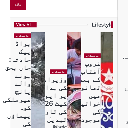
تلاش
Lifestyle
View All
پاکستان
براڈ
پیک
ے،
پاکستان
حادثہ:
غروبِ
جاں بحق
آفتاب
پاکستان
ہونے
کے بعد
وزیراعظم
والے
تھانوں
کی ہدایت
ا
پانچ
میں
پر ایم ڈی
غیرملکی
خواتین
کیٹ 2026
کوہ
کی
کی تاریخ
پیماؤں
موجودگی
تبدیل
ن
کی
پر
Editor
by