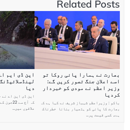
Related Posts
بھارت نے ہمارا پانی روکا تو
این ڈی ایم اے
اسے اعلان جنگ تصور کریں گے:
لینڈسلائیڈنگ 
وزیر اعظم نے مودی کو خبردار
دیا
کردیا
این ڈی این اے نے 
کہ آج سے 
باکو : وزیراعظم شہباز شریف نے کہا ہے کہ
علاقوں میں…
بھارت کا پانی کو ہتھیار بنانا خطرناک
ہے، کسی قیمت پر…