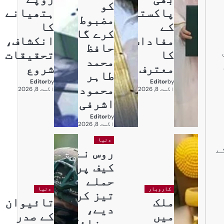
کو
پاکستان
ہتھیانے
مضبوط
کے
کا
کرے گا:
مفادات
انکشاف،
حافظ
کا
تحقیقات
محمد
معترف
شروع
طاہر
Editor
by
Editor
by
محمود
اگست 8, 2026
اگست 8, 2026
اشرفی
Editor
by
اگست 8, 2026
دنیا
ے
روس نے
کیف پر
حملے
کاروبار
دنیا
تیز کر
ملک
تائیوان
دیے،
میں
کے صدر
میزائل