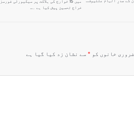
کے صدرِ الہام علئیوف…
میں 15 خوارج کی ہلاکت پر سیکیورٹی فورسز
خراج تحسین پیش کیا ہے ۔…
روری خانوں کو
*
سے نشان زد کیا گیا ہے