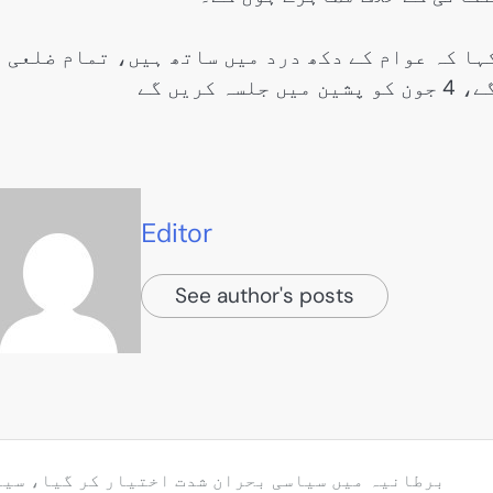
ہا کہ عوام کے دکھ درد میں ساتھ ہیں، تمام ضلعی
یں گے
Editor
See author's posts
برطانیہ میں سیاسی بحران شدت اختیار کر گیا، سین