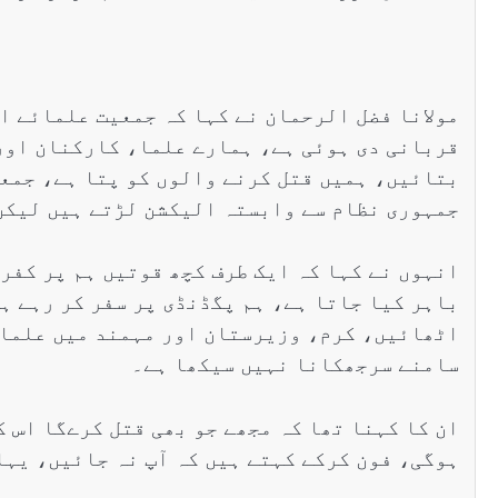
مولانا فضل الرحمان نے کہا کہ جمعیت علمائے اس
قربانی دی ہوئی ہے، ہمارے علما، کارکنان اور
بتائیں، ہمیں قتل کرنے والوں کو پتا ہے، جمعی
جمہوری نظام سے وابستہ الیکشن لڑتے ہیں لیکن
انہوں نے کہا کہ ایک طرف کچھ قوتیں ہم پر کفر
اٹھائیں، کرم، وزیرستان اور مہمند میں علما 
سامنے سرجھکانا نہیں سیکھا ہے۔
ان کا کہنا تھا کہ مجھے جو بھی قتل کرےگا اس ک
ہوگی، فون کرکے کہتے ہیں کہ آپ نہ جائیں، یہا