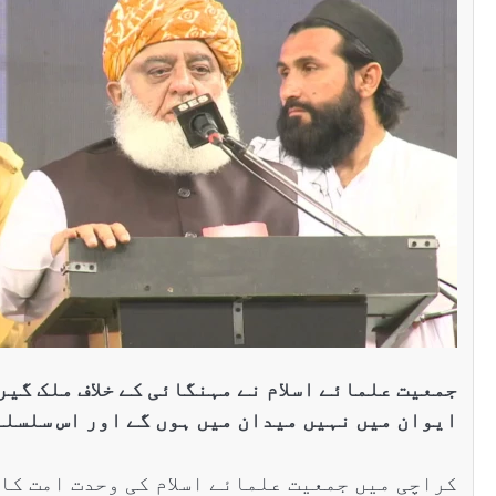
سنٹرل ایشیا
پاکستان تاجکستان
ٹرانزٹ اور علاقائی روابط
بڑھانے پر اتفاق
Editor
اپریل 29, 2026
جمعیت علمائے اسلام نے مہنگائی کے خلاف ملک گیر
ایوان میں نہیں میدان میں ہوں گے اور اس سلسلے میں 22 مئی کو ملک بھر میں مظاہر
کراچی میں جمعیت علمائے اسلام کی وحدت امت کا