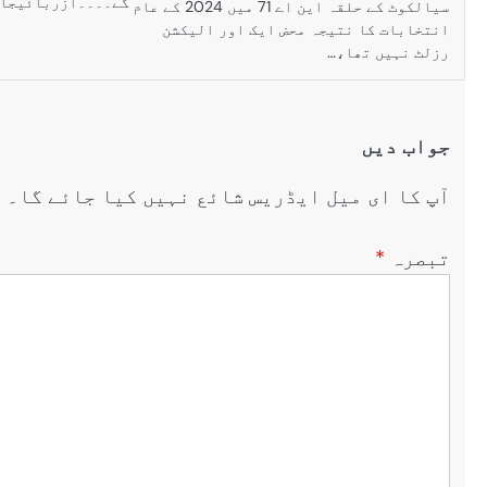
گے۔۔۔۔آزربائیجان 
سیالکوٹ کے حلقہ این اے 71 میں 2024 کے عام
انتخابات کا نتیجہ محض ایک اور الیکشن
رزلٹ نہیں تھا،…
جواب دیں
آپ کا ای میل ایڈریس شائع نہیں کیا جائے گا۔
ض
تبصرہ
*