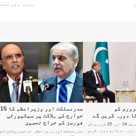
وزیر بھی مستع
یراعظم24فروری کو
صدرمملکت اور وزیراعظم کا 15
ا دورہ کریں گے
خوارج کی ہلاکت پر سیکیورٹی
فورسز کو خراج تحسین
وزیرِاعظم شہباز شریف 24 اور 25 فروری کو
روزہ سرکاری دورہ کریں
صدرمملکت اور وزیراعظم نے خیبرپختونخو