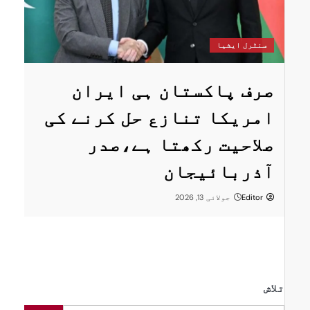
سنٹرل ایشیا
یشیا
پاکستان 
پاکستان ہی ایران
اقتصادی،
کا تنازع حل کرنے کی
توانائی 
یت رکھتا ہے،صدر
رفتار دی
ائیجان
Editor
جون 4, 2026
جولائی 13, 2026
تلاش