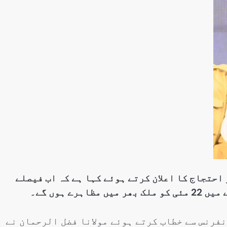
سنٹرل ایشیا
سنٹرل ا
پاکستان،قازقستان،ازبکستان
صرف 
اورتاجکستان کے درمیان
امری
تجارت،سرمایہ کاری
صلاح
اورعلاقائی روابط بڑھانے پر
آذرب
اتفاق
Editor
Editor
جولائی 25, 2026
 احتجاج کا اعلان کرتے ہوئے کہا ہے کہ اب فیصلے
ے ہوں گے۔
نفرنس سے خطاب کرتے ہوئے مولانا فضل الرحمان نے