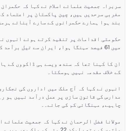
سربراہ جمعیت علمائے اسلام نے کہا کہ حکمران
مغربی سرحدیں ہیں، چین پاکستان پر اعتماد کھ
بند ہوا ہمارے حکمرانوں کے سارے آبنائے ہرمز
میں 61 فیصد مہنگا ہوا، ایران سے تیل برآمد کرنے کا معاہدہ کرو۔
ان کا کہنا تھا کہ سندھ ویسے ہی ڈاکووں کے ہا
کے خلاف مقدمہ نہیں ہوسکتا۔
انہوں نے کہا کہ آج ملک میں اداروں کی نجکاری
مدارس کی قانون سازی پر عمل درآمد نہیں ہو رہ
چاہیے، مہنگائی کم کی جائے۔۔
مولانا فضل الرحمان نے کہا کہ جمعیت علمائے ا
ملتوی کیے تھے لیکن 22 مئی کو ملک بھر میں مہنگائی کے خلاف مظاہرے ہوں گے۔