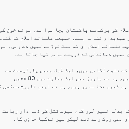
لام کی برکت سے پاکستان بچا ہوا ہے، ہم نے خون کی
 عہدیدار نشانہ بنے، جمیعت علمائے اسلام کا گناہ
ت علمائے اسلام ان کو ملک توڑنے نہیں دے رہی، ہم
 ہمیں دھاندلی کے ذریعے باہر کیا جاتا ہے۔
 کے فتوے لگاتی ہیں، ایک طرف ہمیں پارلیمنٹ سے
باہر کیا جاتا ہے، ہم پگڈنڈی پر سفر کر رہے ہیں، ہم نے باجوڑ میں ایک جنازے میں 80 لاشیں
ہی کیوں نشانے پر ہیں، ہم نے اپنی تاریخ سےکسی ک
ا بدلہ نہیں لوں گا، میرے قتل کی ذمہ دار ریاست
ں بھی روک رہے تھے لیکن میں نےکہا جاؤں گا۔