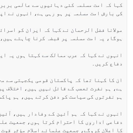
کہا کہ امت مسلمہ کئی دہائیوں سے عالمی بربر
کی بارش امت مسلمہ پر ہو رہی ہے، انہوں نے اپ
مولانا فضل الرحمان نے کہا کہ ایران کو اسرائ
ہوگا، یہ امت مسلمہ پر قبضہ کرنا چاہتے ہیں، 
انہوں نے کہا کہ عرب ممالک سے کہتا ہوں یہ ایک
دفاع کریں۔
ان کا کہنا تھا کہ پاکستان قومی یکجہتی سے محر
ہے، ہم نفرت تعصب کے قائل نہیں ہیں، اختلاف پ
ہم نفرتوں کی سیاست کو دفن کرتے ہیں، ہم پاکس
انہوں نے کہا کہ ہم آئین کے وفادار ہیں، آئین
دفاعی اداروں کا احترام کرتا ہوں، جمعیت علمائ
کا اعلان کروگے، جمعیت علمائے اسلام مؤثر قوت 