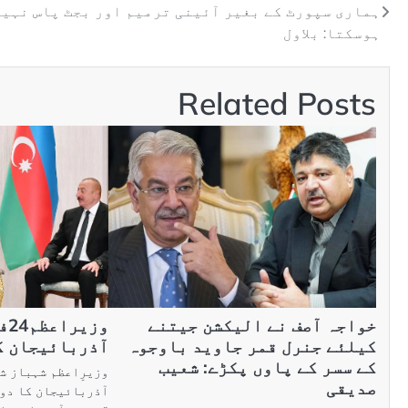
ہماری سپورٹ کے بغیر آئینی ترمیم اور بجٹ پاس نہیں
ہوسکتا: بلاول
Related Posts
خواجہ آصف نے الیکشن جیتنے
وز
کیلئے جنرل قمر جاوید باوجوہ
آذربائیجان ک
کے سسر کے پاوں پکڑے: شعیب
صدیقی
آذربائیجان کا دو 