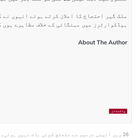
ملک گیر احتجاج کا اعلان کرتے ہوئے انہوں نے ک
ہیڈکوارٹرز میں مہنگائی کے خلاف مظاہرے ہوں گے، 4 جون کو پشین میں جلسہ کر
About The Author
پاکستان
28 ویں آئینی ترمیم سے متعلق کوئی بات نہیں ہوئی،