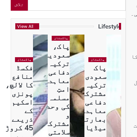
تلاش
ی۔
Lifestyle
View All
پاکستان
پاک،
سعودیہ،
ا
پاکستان
پاکستان
ترکیہ
پاک
فکسڈ
دفاعی
سعودی
منافع
معاہدہ
ل
ترکیہ
کا لالچ،
امتِ
مشترکہ
پونزی
مسلمہ
دفاعی
اسکیم
کی وحدت
معاہدہ،
کے
و
بھارتی
ذریعے
مشترکہ
ت
میڈیا
45 کروڑ
سلامتی
بھی
روپے