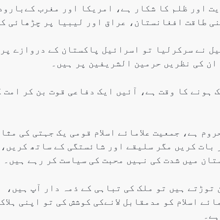
یت اور ظلم کا شکار ہے، امریکا اور مغرب کےبارود
نی طاقت افغانستان، عراق اور لیبیا پر چڑھائی ک
یل نے سرکرلیا تو اسرائیل پاکستان کے دروازے پر
ان کی نظریں حرمین الشریفین پر ہیں۔
 ہونے کا وقت ہے، آئیں ایک دفاعی قوت بن کر امت ک
وم ہے، جمعیت علامائے اسلام قومی یک جہتی کی مثا
ر بات کریں مگر سلیقے اور شائستگی کے ساتھ کریں،
تان میں شدت کی نہیں محبت کی سیاست کر رہے ہیں۔
 توڑتے ہیں تو ملک کی تباہی کے ذمہ دار آپ ہیں،
ے اسلام کو مدمقابل لانےکی کوشش کی تو اپنی ہلاک
ہے۔