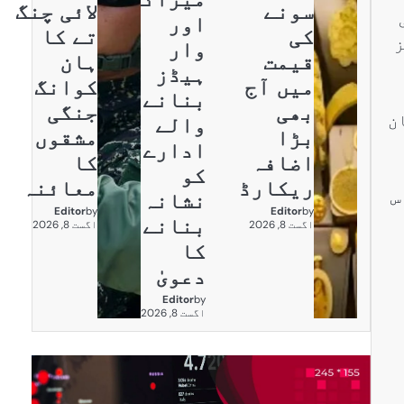
سونے
لائی چنگ
اور
کی
تے کا
ز
وار
قیمت
ہان
ہیڈز
میں آج
کوانگ
بنانے
بھی
جنگی
ر پاکستان
والے
بڑا
مشقوں
ادارے
اضافہ
کا
کو
ریکارڈ
معائنہ
س
نشانہ
Editor
by
Editor
by
بنانے
اگست 8, 2026
اگست 8, 2026
کا
دعویٰ
Editor
by
اگست 8, 2026