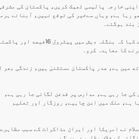
 اپنی خارجہ پالیسی ٹھیک کریں، پاکستان کی مشرقی
و رہا ہے، وہاں سےخیر کی توقع نہیں، آبنائے ہرم
 بند ہوگئے۔
حکومتی اقدامات پر تنقید کرتے ہوئے انہوں نے کہا کہ بنگلہ دیش میں پیٹرول 16فیصد او
تھ میں ہے، صدر پاکستان مستثنیٰ ہیں، زندگی بھر ا
 کی جا رہی ہے، مدارس پر قدغن لگائی جا رہی ہے،
ا ہے، ملک میں امن چاہیے، روزگار اور تعلیم
سلام نے امریکا اور ایران مذاکرات کے سبب مظاہرے