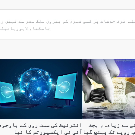
صرف خدشات پر کسی شہری کو بیرون ملک سفر سے نہیں ر
جاسکتا، لاہورہائیکو
ی سے زیادہ، بجٹ
انٹرنیٹ کی سست روی کے باوجود
آئی ٹی ایکسپورٹس کا نیا