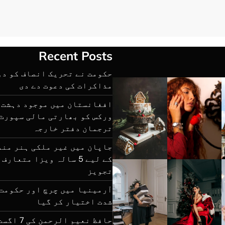
Recent Posts
حکومت نے تحریک انصاف کو د
مذاکرات کی دعوت دے دی
افغانستان میں موجود دہشت 
ورکس کو بھارتی مالی سپورٹ 
ترجمان دفتر خارجہ
جاپان میں غیر ملکی ہنر مند
کے لیے 5 سالہ ویزا متعار
تجویز
آرمینیا میں چرچ اور حکومت 
شدت اختیار کر گیا
حافظ نعیم ا