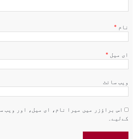
نام
*
ای میل
*
ویب‌ سائٹ
اس براؤزر میں میرا نام، ای میل، اور ویب س
کےلیے۔