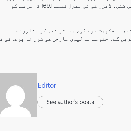
قیمت میں 17ڈالر61 پیسے فی ڈالر کمی ریکارڈ کی گئی، ڈیزل کی فی بیرل قیمت 169.1 ڈالر سے کم
یصلہ حکومت کرے گی، معاشی ٹیم کی مشاورت سے
یں گے۔ حکومت نے لیوی مارجن کی شرح نہ بڑھائی ت
Editor
See author's posts