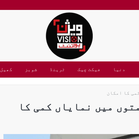
دنیا
فیکٹ چیک
ٹرینڈ
شوبز
کھیل
می کا امکان
توں میں نمایاں کمی کا