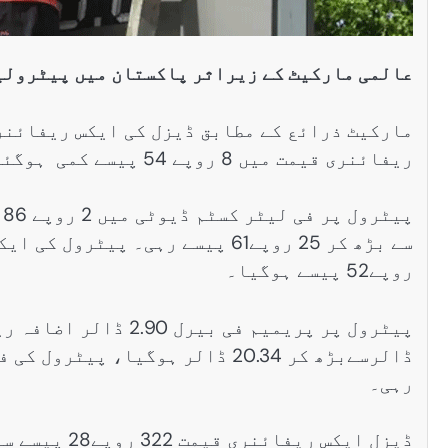
عالمی مارکیٹ کے زیراثر پاکستان میں پیٹرولیم
ریفائنری قیمت میں 8 روپے 54 پیسے کمی ہوگئی۔
روپے52 پیسے ہوگیا۔
رہی۔