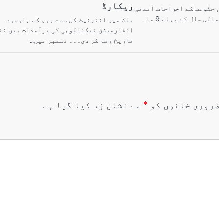
ریکارڈ
 حکومت کے اخراجات آمدنی
سے تجاوز کر گئے۔ مالی سال کے پہلے 9 ماہ
ملک میں انٹرنیٹ کی سست روی کے باوجود
انفارمیشن ٹیکنالوجی کی برآمدات میں نئ
تاریخ رقم کر دی۔۔۔ دسمبر میں…
روری خانوں کو
*
سے نشان زد کیا گیا ہے