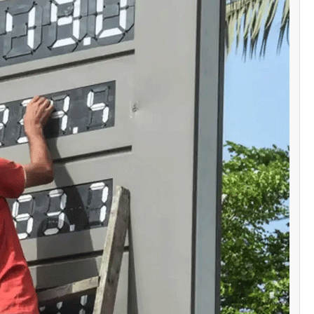
سنٹرل ایشیا
پاکستان تاجکستان
ٹرانزٹ اور علاقائی 
بڑھانے پر اتفاق
Editor
اپریل 29, 2026