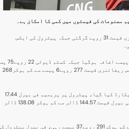
 مصنوعات کی قیمتوں میں کمی کا امکان ہے۔
مارکیٹ ذرائع کے مطابق ڈیزل کی ایکس ریفائنری قیمت 31 روپے گرگئی جبکہ پیٹرول کی ایکس
پیٹرول پر فی لیٹر کسٹم ڈیوٹی میں 2 روپے 86 پیسے اضافہ ہوگیا ج
سے بڑھ کر 25 روپے61 پیسے رہی۔ پیٹرول کی ایکس ریفائنری قیمت 277 روپے6 پیسے سے کم ہوکر268
پیٹرول پر پریمیم فی بیرل 2.90 ڈالر اضافہ ریکارڈ کیا گیا، پیٹرول پر پریمیم فی بیرل 17.44
ڈالرسےبڑھ کر 20.34 ڈالر ہوگیا، پیٹرول کی فی بیرل قیمت 144.57 ڈالر سے کم ہوکر 138.08 ڈالر
ڈیزل ایکس ریفائنری قیمت 322 روپے28 پیسے سے کم ہوکر291 روپے37 پیسے رہی، فی بیرل پیٹرول 