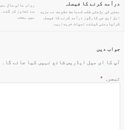
درآمد کرنے کا فیصلہ
رواں مالی سال بھی
بجلی کی بڑھتی طلب کےباعث حکومت نے مزید
میں بجٹ…
ایل این جی کارگوز درآمد کرنے کا فیصلہ
کرلیا،مئی کیلئے اسپاٹ خریداری…
جواب دیں
آپ کا ای میل ایڈریس شائع نہیں کیا جائے گا۔
ض
تبصرہ
*