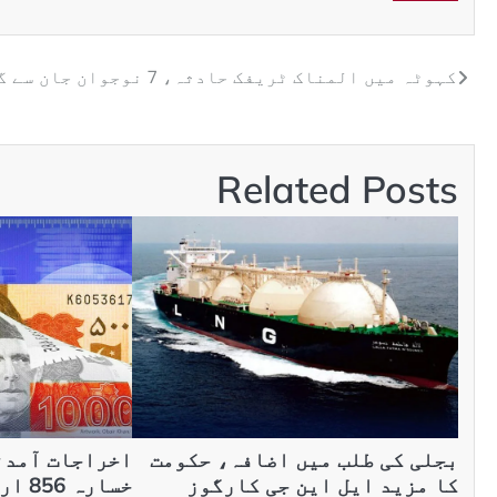
کہوٹہ میں المناک ٹریفک حادثہ، 7 نوجوان جان سے گئے
Related Posts
بجلی کی طلب میں اضافہ، حکومت
اخراجات آمدن
کا مزید ایل این جی کارگوز
خسارہ 856 ارب روپے تک پہنچ گیا