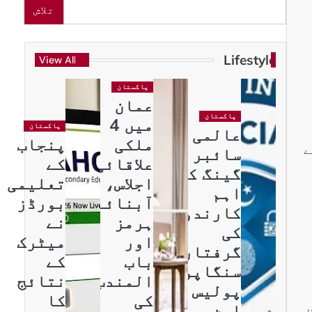
تلاش
Lifestyle
View All
پاکستان
عمان
پاکستان
میں 4
پاکستان
عالمی
ملکی
پنجاب
بکہ کسٹم ڈیوٹی 22 روپے75 پسے
سائبر
علاقائی
کے
گینگ کے
اجلاس،
تعلیمی
اہم
آبنائے
بورڈز
کارندوں
ہرمز
نے
کی
اور
میٹرک
گرفتاری،
باب
کے
سنگاپور
المندب
نتائج
پولیس
کی
کا
کی
این سی سی