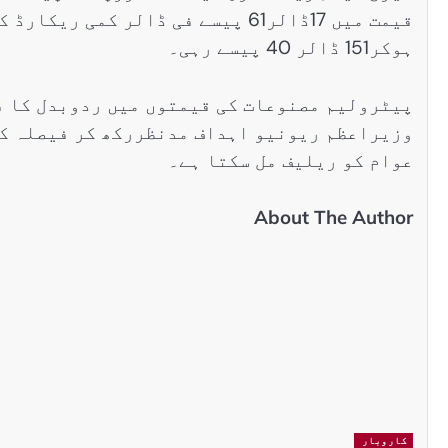
ہوکر151 ڈالر 40 پیسے رہی۔
پیٹرولیم مصنوعات کی قیمتوں میں ردوبدل کا ف
وزیراعظم ریونیو اہداف مدنظررکھ کر فیصلہ کر
عوام کو ریلیف مل سکتا ہے۔
About The Author
کاروبار