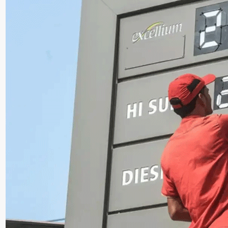
سنٹرل ایشیا
پاکستان،قازقستان،ازبک
روابط
اورتاجکستان کے درمیان
تجارت،سرمایہ کاری
اورعلاقائی روابط بڑھانے 
اتفاق
Editor
جولائی 25, 2026