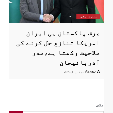
س
سنٹرل ایشیا
ستان
پ
صرف پاکستان ہی ایران
ا
امریکا تنازع حل کرنے کی
ت
صلاحیت رکھتا ہے،صدر
پر
ر
آذربائیجان
Editor
جولائی 13, 2026
تلاش