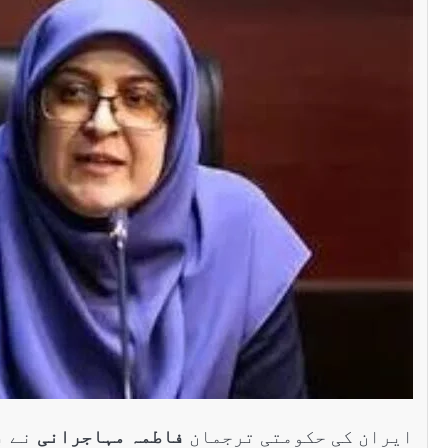
ٹرل ایشیا
سنٹرل ایشیا
کستان تاجکستان
پاکستا
انزٹ اور علاقائی روابط
اورتاج
ھانے پر اتفاق
تجارت،
اورعلاق
Edit
اپریل 29, 2026
اتفاق
Editor
جولائی 25,
ایران کی حکومتی ترجمان
فاطمہ مہاجرانی
نے ب