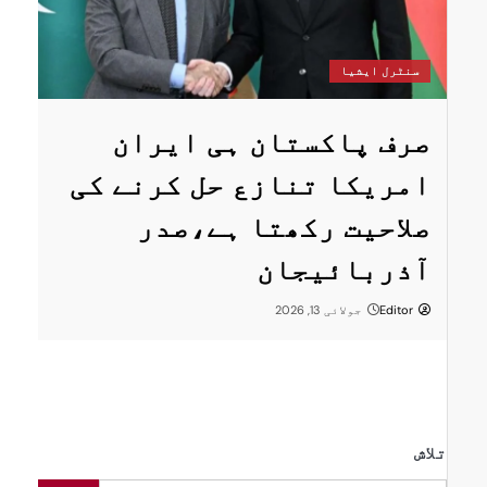
سنٹرل ایشیا
پاکستان اور تاج
 ہی ایران
اقتصادی، تجارتی
ع حل کرنے کی
توانائی تعاون ک
ا ہے،صدر
رفتار دینے پر ات
Editor
جون 4, 2026
تلاش