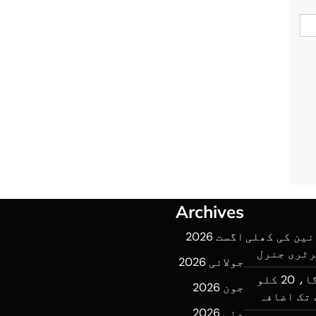
Archives
نین کی کھلی
اگست 2026
رٹری جنرل
جولائی 2026
ایک ہفتے میں آٹا مزید مہنگا، 20 کلو
جون 2026
مئی 2026