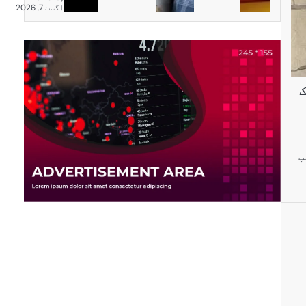
اگست 7, 2026
ک
پ