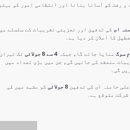
 و رفت کو آسانا بنانا اور انتظامی امور کو بہتر
نہ ای
کی تدفین اور تعزیتی تقریبات کے سلسلے می
طیل کا اعلان کر دیا ہے۔
ِ سوگ
منایا جائے گا، جبکہ
4 سے 8 جولائی
تک تہران
بات منعقد کی جائیں گی، جن میں بڑی تعداد میں
یں گی۔
علی خامنہ ای کی تدفین
8 جولائی
کو مشہد میں کی
 شرکت متوقع ہے۔