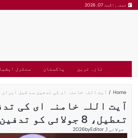
جمعہ, اگست 07, 2026
تازہ ترین
پاکستان
سنٹرل ایشیا
Home
آیت اللہ خامنہ ای کی تدفین سے قبل ایران میں عام تعطیل، 8 جولائی کو ت
آیت اللہ خامنہ ای کی تدف
تعطیل، 8 جولائی کو تدفین اوریومِ سوگ کا اعلان
جولائی 1, 2026
Editor
by