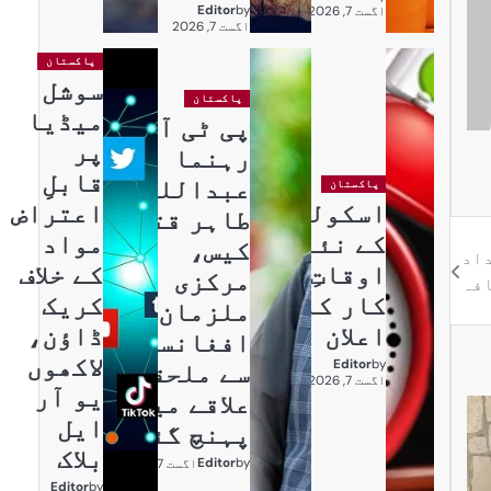
Editor
by
اگست 7, 2026
اگست 7, 2026
پاکستان
سوشل
پاکستان
میڈیا
پی ٹی آئی
پر
رہنما
قابلِ
عبداللہ
پاکستان
اسکولوں
اعتراض
طاہر قتل
کے نئے
مواد
کیس،
اد
اوقاتِ
کے خلاف
مرکزی
فہ
کار کا
کریک
ملزمان
اعلان
ڈاؤن،
افغانستان
لاکھوں
Editor
by
سے ملحقہ
اگست 7, 2026
یو آر
علاقے میں
ایل
پہنچ گئے
بلاک
Editor
by
اگست 7, 2026
Editor
by