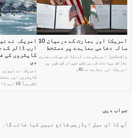
امریکا اور بھارت کے درمیان 10
سالہ دفاعی معاہدے پر دستخط
ارب ڈالر کے ج
کاپٹروں کی ف
واشنگٹن: امریکی صدر ڈونلڈ ٹرمپ کے بھارت
دی
مخالف بیانات کے برعکس حیران کن طور پر
امریکا اور بھارت نے 10…
امریکہ نے نیوزی ل
کاپٹروں اور متعل
تقریباً 1.5 ارب ڈالر مالیت کی…
جواب دیں
آپ کا ای میل ایڈریس شائع نہیں کیا جائے گا۔
ض