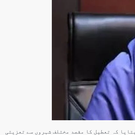
سنٹرل ایشیا
ن،قازقستان،ازبکستان
صرف پاکستان
کستان کے درمیان
امریکا تناز
سرمایہ کاری
صلاحیت رکھت
ائی روابط بڑھانے پر
آذربائیجان
Editor
جولائی 13, 2026
 2026
تایا کہ تعطیل کا مقصد مختلف شہروں سے تعزیتی