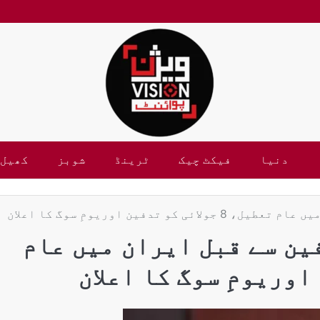
دنیا
فیکٹ چیک
ٹرینڈ
شوبز
کھیل
دفین اوریومِ سوگ کا اعلان
ین سے قبل ایران میں عام