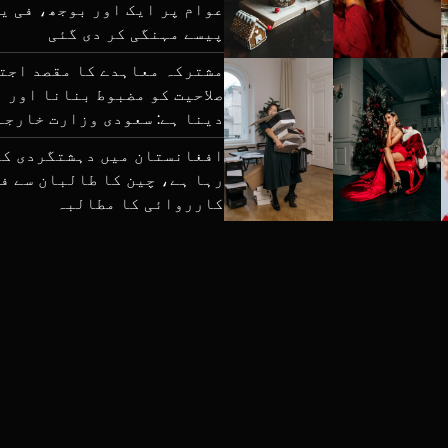
پیسے مہنگی کر دی گئی
مشترکہ معاہدے کا مقصد اجت
صلاحیت کو مضبوط بنانا اور ا
دینا ہے: سعودی وزارت خارجہ
افغانستان میں دہشتگردی کا
رہا ہے، چین کا طالبان سے ف
کارروائی کا مطالبہ