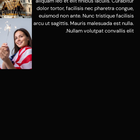
aliquam leo et elit finibus iaculis. Curabitur
dolor tortor, facilisis nec pharetra congue,
euismod non ante. Nunc tristique facilisis
arcu ut sagittis. Mauris malesuada est nulla.
Nullam volutpat convallis elit.