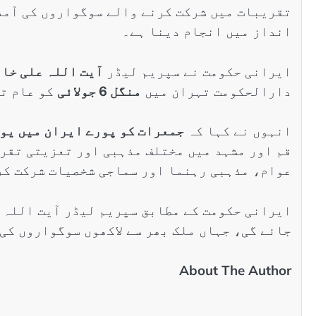
تقریبات میں شرکت کرنے والے سوگواروں کی آمد
انداز میں انجام دینا ہے۔
ایرانی حکومت نے سپریم لیڈر
آیت اللہ علی خام
دارالحکومت تہران میں
منگل 6 جولائی
کو عام تع
انہوں نے کہا کہ
جمعرات کو پورے ایران میں یوم
قم اور مشہد میں مختلف مذہبی اور تعزیتی تقری
عوام، مذہبی رہنما اور سماجی شخصیات شرکت کر
ایرانی حکومت کے مطابق سپریم لیڈر آیت اللہ 
جائے گی، جہاں ملک بھر سے لاکھوں سوگواروں کی
About The Author