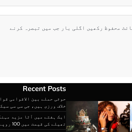
ائٹ محفوظ رکھیں اگلی بار جب میں تبصرہ کرنے
Recent Posts
حوثی حملے بین الاقوامی قوا
خلاف ورزی ہیں، جی سی سی سیک
تھیلے کی قیمت میں 100 روپے تک اضافہ