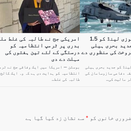
امریکہ نے نیوزی لینڈ کو 1.5
امریکی جج نے طالبہ کی غلط مل
دید بحری ہیلی
بدری پر ٹرمپ انتظامیہ کو
روخت کی منظوری دے
درستگی کے لئے تین ہفتوں کی
مہلت دے دی
ینڈ کو جدید بحری ہیلی
بوسٹن — امریکا میں ایک وفاقی جج نے ٹرم
قہ دفاعی سازوسامان کی
انتظامیہ کو ہدایت دی ہے کہ وہ ایک کالج
طالبہ کی غلط…
روری خانوں کو
*
سے نشان زد کیا گیا ہے