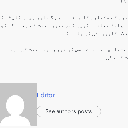
گا۔
اقوں کے سکولوں کا جائزہ لیں گے اور ہیلی کاپٹر کے
 اچانک معائنہ کریں گے، مقررہ مدت کے بعد اگر کو
لاف کارروائی کی جائے گی۔
اعتمادی اور عزت نفس کو فروغ دینا وقت کی اہم
 کرے گی۔
Editor
See author's posts