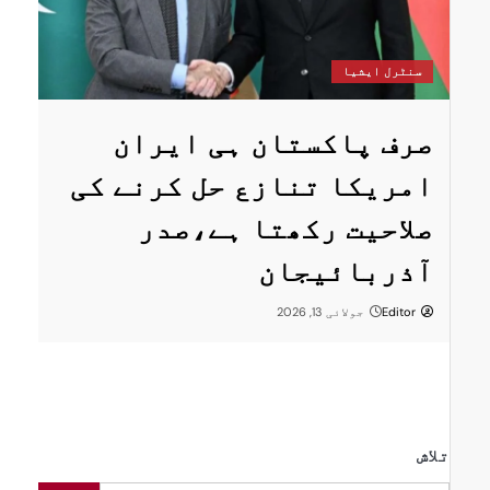
سنٹرل ایشیا
یا
پاکستان او
اکستان ہی ایران
اقتصادی، 
ا تنازع حل کرنے کی
توانائی تع
ت رکھتا ہے،صدر
رفتار دینے
ئیجان
Editor
جون 4, 2026
ائی 13, 2026
تلاش