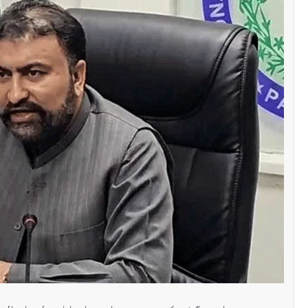
سنٹرل ایشیا
پاکستان تاجکستان
پ
ٹرانزٹ اور علاقائی روابط
ا
بڑھانے پر اتفاق
ت
ا
Editor
اپریل 29, 2026
ا