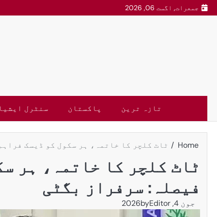
جمعرات, اگست 06, 2026
تازہ ترین
پاکستان
سنٹرل ایشیا
Home
ٹاٹ کلچر کا خاتمہ، ہر سکول کو ڈیسک فراہم
ٹاٹ کلچر کا خاتمہ، ہر سک
فیصلہ: سرفراز بگٹی
جون 4, 2026
Editor
by