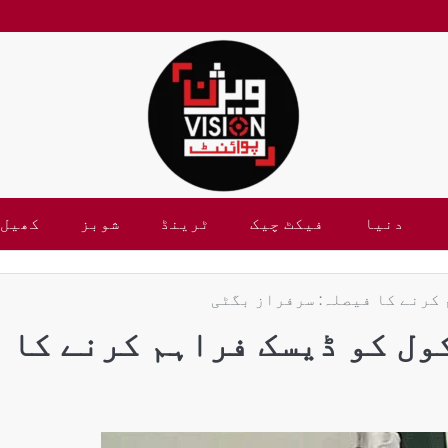
دنیا
فیکٹ چیک
ٹرینڈ
شوبز
کھیل
 کرنے کا فیصلہ: سرفراز بگٹی
ول کو ڈیسک فراہم کرنے کا