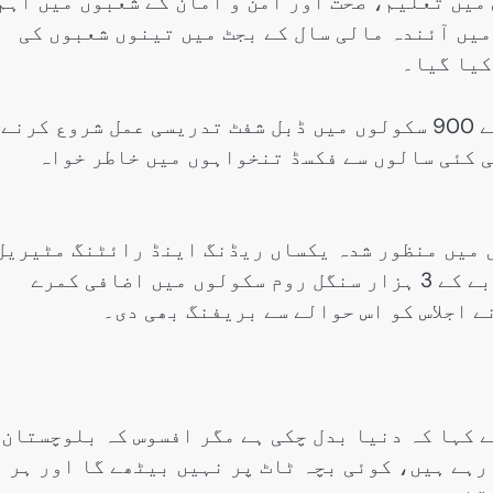
 میں تعلیم، صحت اور امن و امان کے شعبوں میں اہم
میں آئندہ مالی سال کے بجٹ میں تینوں شعبوں کی
کیا گیا۔
اجلاس میں صوبے میں شرح خواندگی بڑھانے کے لیے 900 سکولوں میں ڈبل شفٹ تدریسی عمل شروع کرنے
ی کئی سالوں سے فکسڈ تنخواہوں میں خاطر خواہ
 میں منظور شدہ یکساں ریڈنگ اینڈ رائٹنگ مٹیریل
متعارف کرایا جائے گا، جبکہ آئندہ سال تک صوبے کے 3 ہزار سنگل روم سکولوں میں اضافی کمرے
 اجلاس کو اس حوالے سے بریفنگ بھی دی۔
 کہا کہ دنیا بدل چکی ہے مگر افسوس کہ بلوچستان
رہے ہیں، کوئی بچہ ٹاٹ پر نہیں بیٹھے گا اور ہر