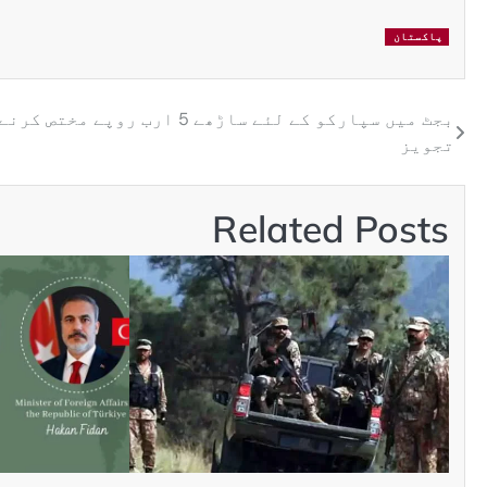
پاکستان
بجٹ میں سپارکو کے لئے ساڑھے 5 ارب روپے مختص ک
تجویز
Related Posts