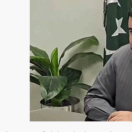
سنٹرل ایشیا
سنٹرل ایش
اکستان،قازقستان،ازبکستان
صرف پ
ورتاجکستان کے درمیان
امریک
جارت،سرمایہ کاری
صلاحی
ورعلاقائی روابط بڑھانے پر
آذربا
تفاق
Editor
جول
Editor
جولائی 25, 2026