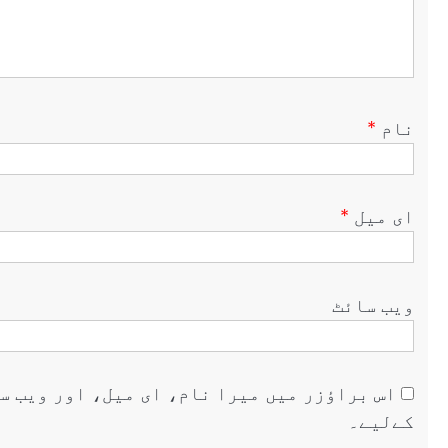
نام
*
ای میل
*
ویب‌ سائٹ
اس براؤزر میں میرا نام، ای میل، اور ویب س
کےلیے۔