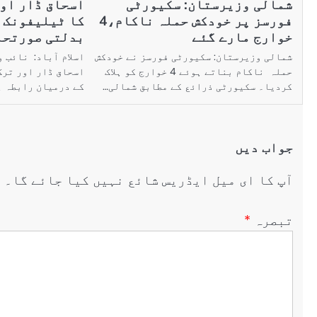
شمالی وزیرستان: سکیورٹی
اسحاق ڈار او
فورسز پر خودکش حملہ ناکام،4
کا ٹیلیفونک 
خوارج مارے گئے
بدلتی صورتحا
شمالی وزیرستان: سکیورٹی فورسز نے خودکش
اسلام آباد: نائب 
حملہ ناکام بناتے ہوئے 4 خوارج کو ہلاک
اسحاق ڈار اور ترک
کردیا۔ سکیورٹی ذرائع کے مطابق شمالی…
کے درمیان رابطہ 
جواب دیں
آپ کا ای میل ایڈریس شائع نہیں کیا جائے گا۔
ض
تبصرہ
*