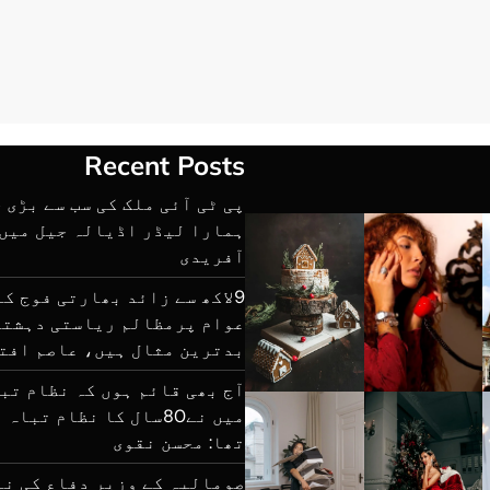
Recent Posts
پی ٹی آئی ملک کی سب سے بڑی 
ہمارا لیڈر اڈیالہ جیل میں 
آفریدی
9لاکھ سے زائد بھارتی فوج ک
عوام پرمظالم ریاستی دہشتگ
بدترین مثال ہیں، عاصم افت
آج بھی قائم ہوں کہ نظام تب
میں نے80سال کا نظام تب
تھا: محسن نقوی
صومالیہ کے وزیر دفاع کی نی