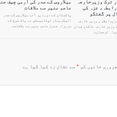
ر ترک وزیرخارجہ
بیلاروس کے صدر کی آرمی چیف جن
رابطہ، غزہ کی
عاصم منیر سے ملاقات
ل پر گفتگو
پاکستان کے دورے پر آئے بیلاروس کے صدر
الیگزینڈر لوکاسینکو نے پاک فوج کے
وزیراعظم و وزیر خارجہ
سربراہ جنرل عاصم منیر سے ملاقات…
 وزیر خارجہ حاکان فدان
ہوا۔ ترجمان…
روری خانوں کو
*
سے نشان زد کیا گیا ہے