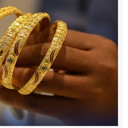
سنٹرل ایشیا
پاکستان تاجکستان
ٹرانزٹ اور علاقائی 
بڑھانے پر اتفاق
Editor
اپریل 29, 2026