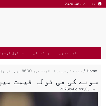
ہفتہ, اگست 08, 2026
تازہ ترین
پاکستان
سنٹرل ایشیا
Home
سونے کی فی تولہ قیمت میں 8600 روپے کی بڑی کمی
سونے کی فی تولہ قیمت میں 8600 روپے کی بڑی ک
جون 3, 2026
Editor
by