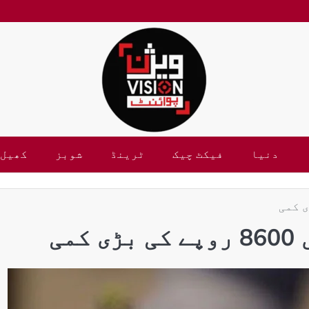
دنیا
فیکٹ چیک
ٹرینڈ
شوبز
کھیل
می