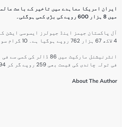
ایران امریکا معاہدے میں تاخیر کے باعث عالمی 
میں 8 ہزار 600 روپے کی بڑی کمی ہوگئی۔
آل پاکستان جیمز اینڈ جیولرز ایسوسی ایشن کے 
4 لاکھ 67 ہزار 762 روپے ہوگیا ہے۔ 10 گرام سونے کی قیمت 7373 روپےکم ہوکر 401030 روپے ہوگئی۔
فی تولہ چاندی کی قیمت بھی 259 روپے گر کر 7894 روپے پر آگئی۔
About The Author