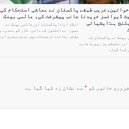
خواتین،غریب طبقے
پاکستان نے معاشی استحکام کی
ٹ ڈیوائسز خریدنا
جانب پیشرفت کی، عالمی بینک
لنج ہے:ایشیائی
اسلام آباد: پاکستان اورعالمی بینک نے
مجوزہ مداخلتوں کے دائرہ کار کو محدود و
مؤثر بنانے، ترجیحات میں مزیدبہتری اور
 بینک نے پاکستان کے
اور سٹیٹس پر رپورٹ جاری
 کہا گیا…
روری خانوں کو
*
سے نشان زد کیا گیا ہے