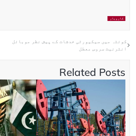
کاروبار
کوئٹہ میں سیکیورٹی خدشات کے پیش نظر موبائل
انٹرنیٹ سروس معطل
Related Posts