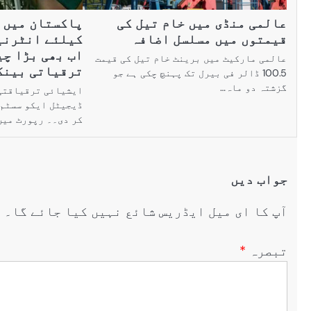
عالمی منڈی میں خام تیل کی
پاکستان میں 
قیمتوں میں مسلسل اضافہ
کیلئے انٹرنی
اب بھی بڑا چی
عالمی مارکیٹ میں برینٹ خام تیل کی قیمت
ترقیاتی بینک
100.5 ڈالر فی بیرل تک پہنچ چکی ہے جو
گزشتہ دو ماہ…
ایشیائی ترقیاقتی
ڈیجیٹل ایکو سسٹم 
کر دی۔۔ رپورٹ میں
جواب دیں
آپ کا ای میل ایڈریس شائع نہیں کیا جائے گا۔
ض
تبصرہ
*