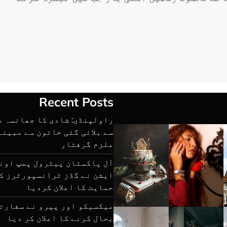
Recent Posts
راولپنڈی: شادی کا جھانسہ د
سے بلائی گئی خاتون سے مبین
ملزم گرفتار
آل پاکستان پیٹرول پمپ اون
ایشن نے گڈز ٹرانسپورٹرز ک
حمایت کا اعلان کردیا
میکسیکو اور پیرو نے سفارت
بحال کرنے کا اعلان کر دیا