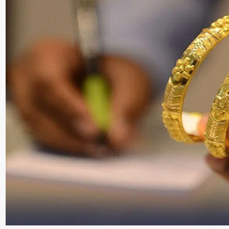
سنٹرل ایشیا
پاکستان،قازقستان،ازبک
روابط
اورتاجکستان کے درمیان
تجارت،سرمایہ کاری
اورعلاقائی روابط بڑھانے 
اتفاق
Editor
جولائی 25, 2026