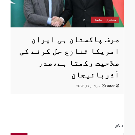
س
سنٹرل ایشیا
ستان
پ
صرف پاکستان ہی ایران
ا
امریکا تنازع حل کرنے کی
ت
صلاحیت رکھتا ہے،صدر
پر
ر
آذربائیجان
Editor
جولائی 13, 2026
تلاش