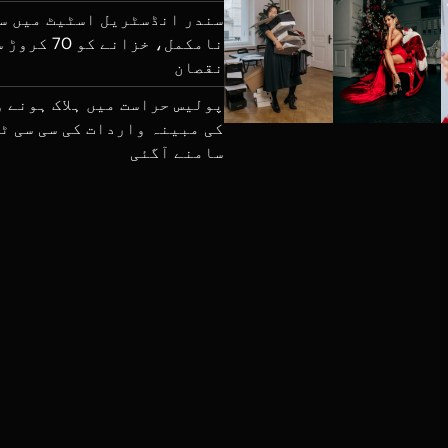
سندر انڈسٹریل اسٹیٹ میں س
نامکمل، خزانے 
نقصان
پولیس حراست میں ہلاک ہونے 
کی مبینہ واردات کی سی سی ٹ
سامنے آگئی