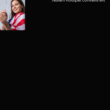
Nullam volutpat convallis elit.