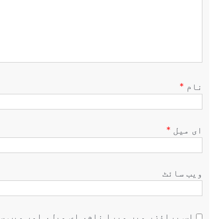
نام
*
ای میل
*
ویب‌ سائٹ
اس براؤزر میں میرا نام، ای میل، اور ویب س